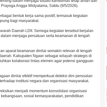
penting dalam menjaga situasi kamtibmas tetap aman dan
P Prayoga Angga Widyatama, Sabtu (9/5/2026).
bagai bentuk kerja sama positif, termasuk kegiatan
gsung bagi masyarakat.
arah Daerah LDII. Semoga kegiatan tersebut berjalan
 dalam menjaga persatuan serta keamanan di tengah
dan aparat keamanan dinilai semakin relevan di tengah
 daerah. Kabupaten Ngawi sebagai wilayah strategis di
hkan kolaborasi lintas elemen agar potensi gangguan
agaan dinilai efektif memperkuat deteksi dini persoalan
erhadap institusi negara dan organisasi masyarakat.
yeksikan menjadi momentum konsolidasi organisasi
g kebangsaan, sosial kemasyarakatan, pendidikan