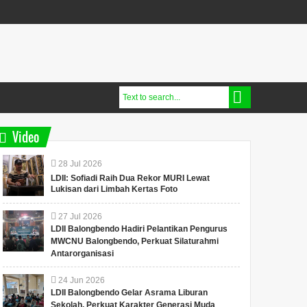
Video
28
Jul
2026
LDII: Sofiadi Raih Dua Rekor MURI Lewat
Lukisan dari Limbah Kertas Foto
27
Jul
2026
LDII Balongbendo Hadiri Pelantikan Pengurus
MWCNU Balongbendo, Perkuat Silaturahmi
Antarorganisasi
24
Jun
2026
LDII Balongbendo Gelar Asrama Liburan
Sekolah, Perkuat Karakter Generasi Muda