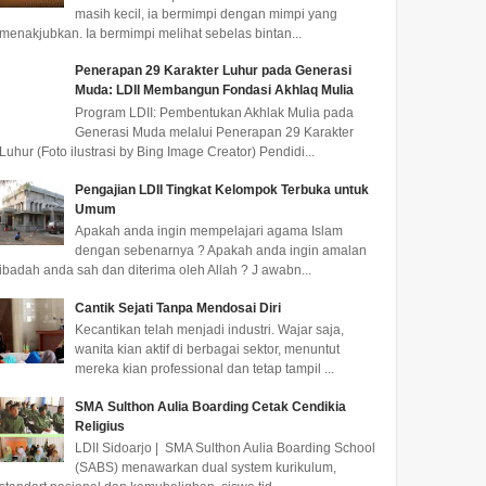
masih kecil, ia bermimpi dengan mimpi yang
menakjubkan. Ia bermimpi melihat sebelas bintan...
Penerapan 29 Karakter Luhur pada Generasi
Muda: LDII Membangun Fondasi Akhlaq Mulia
Program LDII: Pembentukan Akhlak Mulia pada
Generasi Muda melalui Penerapan 29 Karakter
Luhur (Foto ilustrasi by Bing Image Creator) Pendidi...
Pengajian LDII Tingkat Kelompok Terbuka untuk
Umum
Apakah anda ingin mempelajari agama Islam
dengan sebenarnya ? Apakah anda ingin amalan
ibadah anda sah dan diterima oleh Allah ? J awabn...
Cantik Sejati Tanpa Mendosai Diri
Kecantikan telah menjadi industri. Wajar saja,
wanita kian aktif di berbagai sektor, menuntut
mereka kian professional dan tetap tampil ...
SMA Sulthon Aulia Boarding Cetak Cendikia
Religius
LDII Sidoarjo | SMA Sulthon Aulia Boarding School
(SABS) menawarkan dual system kurikulum,