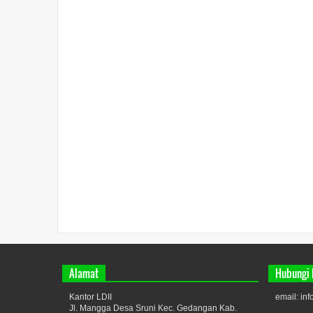
Alamat
Hubungi
Kantor LDII
email: in
Jl. Mangga Desa Sruni Kec. Gedangan Kab.