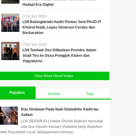
Hadapi Era Digital
16
Jun
2026
LDII Balongbendo Hadiri Pentas Seni PAUD-IT
Khoirul Huda, Lepas Generasi Cerdas dan
Berkarakter
02
Jun
2026
LDII Tambak Oso Dilibatkan Pemdes dalam
Studi Tiru ke Desa Ponggok Klaten dan
Yogyakarta
View More About Video
Populars
Archive
Tags
Doa Sholawat Pada Nabi Shalallohu Alaihi wa
Sallam
LDII SIDOARJO | Hadist Shohih Bukhari mencatat
ada dua macam bacaan shalawat yang diajarkan
oleh Rasulullah s.a.w. Sebagaimana diriway...