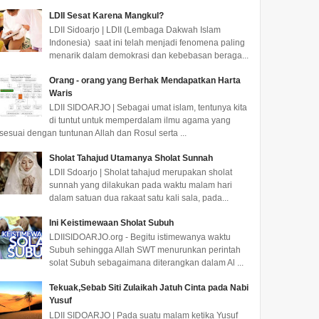
LDII Sesat Karena Mangkul?
LDII Sidoarjo | LDII (Lembaga Dakwah Islam
Indonesia) saat ini telah menjadi fenomena paling
menarik dalam demokrasi dan kebebasan beraga...
Orang - orang yang Berhak Mendapatkan Harta
Waris
LDII SIDOARJO | Sebagai umat islam, tentunya kita
di tuntut untuk memperdalam ilmu agama yang
sesuai dengan tuntunan Allah dan Rosul serta ...
Sholat Tahajud Utamanya Sholat Sunnah
LDII Sdoarjo | Sholat tahajud merupakan sholat
sunnah yang dilakukan pada waktu malam hari
dalam satuan dua rakaat satu kali sala, pada...
Ini Keistimewaan Sholat Subuh
LDIISIDOARJO.org - Begitu istimewanya waktu
Subuh sehingga Allah SWT menurunkan perintah
solat Subuh sebagaimana diterangkan dalam Al ...
Tekuak,Sebab Siti Zulaikah Jatuh Cinta pada Nabi
Yusuf
LDII SIDOARJO | Pada suatu malam ketika Yusuf