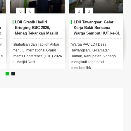
LDII Gresik Hadiri
LDII Tawangsari Gelar
a
Bridging IGIC 2026,
Kerja Bakti Bersama
di
Menag Tekankan Masjid
Warga Sambut HUT ke-81
sebagai Pusat
RI
Pemberdayaan Umat
an
Istighatsah dan Tabligh Akbar
Warga PAC LDII Desa
menuju International Grand
Tawangsari, Kecamatan
si
Imams Conference (IGIC) 2026
Taman, Kabupaten Sidoarjo
di Masjid Nasi...
mengikuti kerja bakti
membersihk...