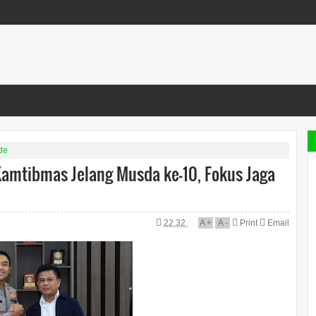
de
 Kamtibmas Jelang Musda ke-10, Fokus Jaga
22.32
A
+
A
-
Print
Email