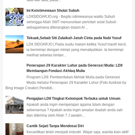
satu kali sala, pada...
Ini Keistimewaan Sholat Subuh
LDIISIDOARJO.org - Begitu istimewanya waktu Subuh
sehingga Allah SWT menurunkan perintah solat Subuh
sebagaimana diterangkan dalam Al ...
Tekuak,Sebab Siti Zulaikah Jatuh Cinta pada Nabi Yusuf
LDII SIDOARJO | Pada suatu malam ketika Yusuf masih kecil,
ia bermimpi dengan mimpi yang menakjubkan. Ia bermimpi
melihat sebelas bintan...
Penerapan 29 Karakter Luhur pada Generasi Muda: LDII
Membangun Fondasi Akhlaq Mulia
Program LDII: Pembentukan Akhlak Mulia pada Generasi
Muda melalui Penerapan 29 Karakter Luhur (Foto ilustrasi by
Bing Image Creator) Pendidi...
Pengajian LDII Tingkat Kelompok Terbuka untuk Umum
Apakah anda ingin mempelajari agama Islam dengan
sebenarnya ? Apakah anda ingin amalan ibadah anda sah
dan diterima oleh Allah ? J awabn...
Cantik Sejati Tanpa Mendosai Diri
Kecantikan telah menjadi industri. Wajar saja, wanita kian aktif