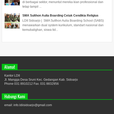
di berbagai sektor, menuntut mereka kian professional dan
tetap tampil ...
SMA Sulthon Aulia Boarding Cetak Cendikia Religius
LDII Sidoarjo | SMA Sulthon Aulia Boarding School (SABS)
menawarkan dual system kurikulum, standart nasional dan
kemubalighan, siswa tid...
Alamat
Kantor LDII
Jl. Mangga Desa Sruni Kec. Gedangan Kab. Sidoarjo
Phone 031 8910212 Fax. 031 8832956
Hubungi Kami
email: info.ldiisidoarjo@gmail.com