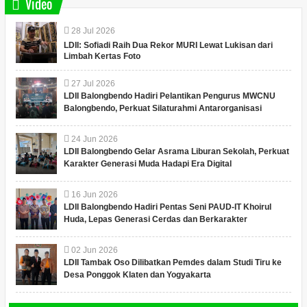
Video
28
Jul
2026
LDII: Sofiadi Raih Dua Rekor MURI Lewat Lukisan dari
Limbah Kertas Foto
27
Jul
2026
LDII Balongbendo Hadiri Pelantikan Pengurus MWCNU
Balongbendo, Perkuat Silaturahmi Antarorganisasi
24
Jun
2026
LDII Balongbendo Gelar Asrama Liburan Sekolah, Perkuat
Karakter Generasi Muda Hadapi Era Digital
16
Jun
2026
LDII Balongbendo Hadiri Pentas Seni PAUD-IT Khoirul
Huda, Lepas Generasi Cerdas dan Berkarakter
02
Jun
2026
LDII Tambak Oso Dilibatkan Pemdes dalam Studi Tiru ke
Desa Ponggok Klaten dan Yogyakarta