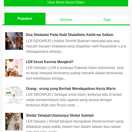
View More About Video
Populars
Archive
Tags
Doa Sholawat Pada Nabi Shalallohu Alaihi wa Sallam
LDII SIDOARJO | Hadist Shohih Bukhari mencatat ada dua
macam bacaan shalawat yang diajarkan oleh Rasulullah s.a.w.
Sebagaimana diriway...
LDII Sesat Karena Mangkul?
LDII Sidoarjo | LDII (Lembaga Dakwah Islam Indonesia) saat
ini telah menjadi fenomena paling menarik dalam demokrasi
dan kebebasan beraga...
Orang - orang yang Berhak Mendapatkan Harta Waris
LDII SIDOARJO | Sebagai umat islam, tentunya kita di tuntut
untuk memperdalam ilmu agama yang sesuai dengan
tuntunan Allah dan Rosul serta ...
Sholat Tahajud Utamanya Sholat Sunnah
LDII Sdoarjo | Sholat tahajud merupakan sholat sunnah yang
dilakukan pada waktu malam hari dalam satuan dua rakaat