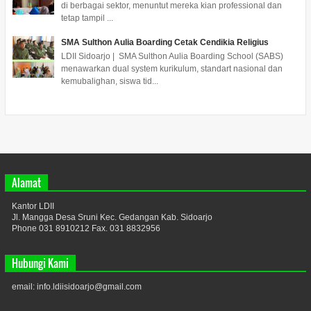
di berbagai sektor, menuntut mereka kian professional dan
tetap tampil ...
SMA Sulthon Aulia Boarding Cetak Cendikia Religius
LDII Sidoarjo | SMA Sulthon Aulia Boarding School (SABS)
menawarkan dual system kurikulum, standart nasional dan
kemubalighan, siswa tid...
Alamat
Kantor LDII
Jl. Mangga Desa Sruni Kec. Gedangan Kab. Sidoarjo
Phone 031 8910212 Fax. 031 8832956
Hubungi Kami
email: info.ldiisidoarjo@gmail.com