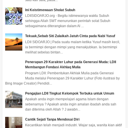
satu kali sala, pada...
Ini Keistimewaan Sholat Subuh
LDIISIDOARJO.org - Begitu istimewanya waktu Subuh
sehingga Allah SWT menurunkan perintah solat Subuh
sebagaimana diterangkan dalam Al ...
Tekuak,Sebab Siti Zulaikah Jatuh Cinta pada Nabi Yusuf
LDII SIDOARJO | Pada suatu malam ketika Yusuf masih kecil,
ia bermimpi dengan mimpi yang menakjubkan. Ia bermimpi
melihat sebelas bintan...
Penerapan 29 Karakter Luhur pada Generasi Muda: LDII
Membangun Fondasi Akhlaq Mulia
Program LDII: Pembentukan Akhlak Mulia pada Generasi
Muda melalui Penerapan 29 Karakter Luhur (Foto ilustrasi by
Bing Image Creator) Pendidi...
Pengajian LDII Tingkat Kelompok Terbuka untuk Umum
Apakah anda ingin mempelajari agama Islam dengan
sebenarnya ? Apakah anda ingin amalan ibadah anda sah
dan diterima oleh Allah ? J awabn...
Cantik Sejati Tanpa Mendosai Diri
Kecantikan telah menjadi industri. Wajar saja, wanita kian aktif