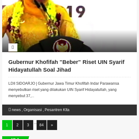
Gubernur Khofifah "Beber" Riset UIN Syarif
Hidayatullah Soal Jihad
LDII SIDOARJO | Gubernur Jawa Timur Khofifah Indar Parawansa
menyebutkan riset yang dilakukan UIN Syarif Hidayatullah, yang
menyebut 37,...
news
,
Organisasi
,
Pesantren KIta
...
1
2
3
84
»