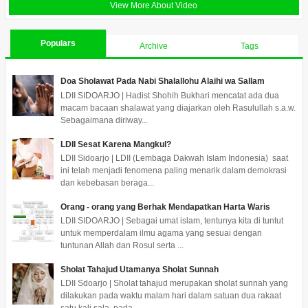
View More About Video
Populars
Archive
Tags
Doa Sholawat Pada Nabi Shalallohu Alaihi wa Sallam
LDII SIDOARJO | Hadist Shohih Bukhari mencatat ada dua
macam bacaan shalawat yang diajarkan oleh Rasulullah s.a.w.
Sebagaimana diriway...
LDII Sesat Karena Mangkul?
LDII Sidoarjo | LDII (Lembaga Dakwah Islam Indonesia) saat
ini telah menjadi fenomena paling menarik dalam demokrasi
dan kebebasan beraga...
Orang - orang yang Berhak Mendapatkan Harta Waris
LDII SIDOARJO | Sebagai umat islam, tentunya kita di tuntut
untuk memperdalam ilmu agama yang sesuai dengan
tuntunan Allah dan Rosul serta ...
Sholat Tahajud Utamanya Sholat Sunnah
LDII Sdoarjo | Sholat tahajud merupakan sholat sunnah yang
dilakukan pada waktu malam hari dalam satuan dua rakaat