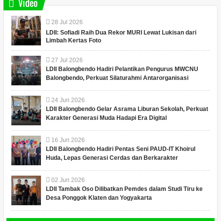
Video
28
Jul
2026
LDII: Sofiadi Raih Dua Rekor MURI Lewat Lukisan dari
Limbah Kertas Foto
27
Jul
2026
LDII Balongbendo Hadiri Pelantikan Pengurus MWCNU
Balongbendo, Perkuat Silaturahmi Antarorganisasi
24
Jun
2026
LDII Balongbendo Gelar Asrama Liburan Sekolah, Perkuat
Karakter Generasi Muda Hadapi Era Digital
16
Jun
2026
LDII Balongbendo Hadiri Pentas Seni PAUD-IT Khoirul
Huda, Lepas Generasi Cerdas dan Berkarakter
02
Jun
2026
LDII Tambak Oso Dilibatkan Pemdes dalam Studi Tiru ke
Desa Ponggok Klaten dan Yogyakarta