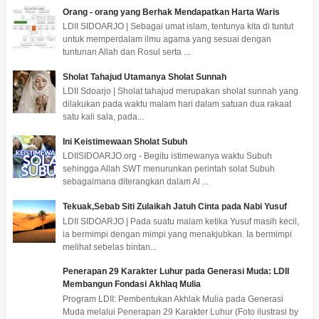
Orang - orang yang Berhak Mendapatkan Harta Waris
LDII SIDOARJO | Sebagai umat islam, tentunya kita di tuntut
untuk memperdalam ilmu agama yang sesuai dengan
tuntunan Allah dan Rosul serta ...
Sholat Tahajud Utamanya Sholat Sunnah
LDII Sdoarjo | Sholat tahajud merupakan sholat sunnah yang
dilakukan pada waktu malam hari dalam satuan dua rakaat
satu kali sala, pada...
Ini Keistimewaan Sholat Subuh
LDIISIDOARJO.org - Begitu istimewanya waktu Subuh
sehingga Allah SWT menurunkan perintah solat Subuh
sebagaimana diterangkan dalam Al ...
Tekuak,Sebab Siti Zulaikah Jatuh Cinta pada Nabi Yusuf
LDII SIDOARJO | Pada suatu malam ketika Yusuf masih kecil,
ia bermimpi dengan mimpi yang menakjubkan. Ia bermimpi
melihat sebelas bintan...
Penerapan 29 Karakter Luhur pada Generasi Muda: LDII
Membangun Fondasi Akhlaq Mulia
Program LDII: Pembentukan Akhlak Mulia pada Generasi
Muda melalui Penerapan 29 Karakter Luhur (Foto ilustrasi by