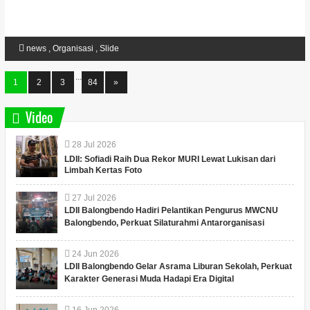
news
,
Organisasi
,
Slide
...
1
2
3
84
»
Video
28
Jul
2026
LDII: Sofiadi Raih Dua Rekor MURI Lewat Lukisan dari
Limbah Kertas Foto
27
Jul
2026
LDII Balongbendo Hadiri Pelantikan Pengurus MWCNU
Balongbendo, Perkuat Silaturahmi Antarorganisasi
24
Jun
2026
LDII Balongbendo Gelar Asrama Liburan Sekolah, Perkuat
Karakter Generasi Muda Hadapi Era Digital