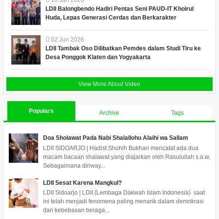
16
Jun
2026
LDII Balongbendo Hadiri Pentas Seni PAUD-IT Khoirul
Huda, Lepas Generasi Cerdas dan Berkarakter
02
Jun
2026
LDII Tambak Oso Dilibatkan Pemdes dalam Studi Tiru ke
Desa Ponggok Klaten dan Yogyakarta
View More About Video
Populars
Archive
Tags
Doa Sholawat Pada Nabi Shalallohu Alaihi wa Sallam
LDII SIDOARJO | Hadist Shohih Bukhari mencatat ada dua
macam bacaan shalawat yang diajarkan oleh Rasulullah s.a.w.
Sebagaimana diriway...
LDII Sesat Karena Mangkul?
LDII Sidoarjo | LDII (Lembaga Dakwah Islam Indonesia) saat
ini telah menjadi fenomena paling menarik dalam demokrasi
dan kebebasan beraga...