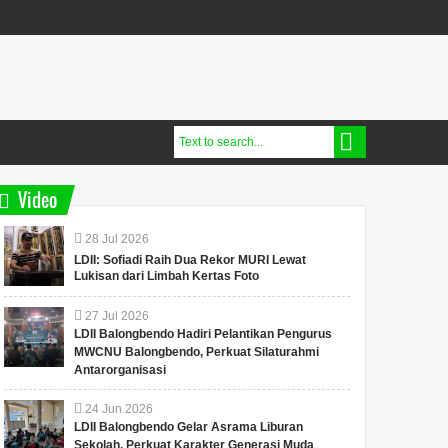
Video
28
Jul
2026
LDII: Sofiadi Raih Dua Rekor MURI Lewat
Lukisan dari Limbah Kertas Foto
27
Jul
2026
LDII Balongbendo Hadiri Pelantikan Pengurus
MWCNU Balongbendo, Perkuat Silaturahmi
Antarorganisasi
24
Jun
2026
LDII Balongbendo Gelar Asrama Liburan
Sekolah, Perkuat Karakter Generasi Muda