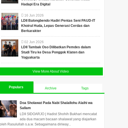
Hadapi Era Digital
16
Jun
2026
LDII Balongbendo Hadiri Pentas Seni PAUD-IT
Khoirul Huda, Lepas Generasi Cerdas dan
Berkarakter
02
Jun
2026
LDII Tambak Oso Dilibatkan Pemdes dalam
Studi Tiru ke Desa Ponggok Klaten dan
Yogyakarta
View More About Video
Populars
Archive
Tags
Doa Sholawat Pada Nabi Shalallohu Alaihi wa
Sallam
LDII SIDOARJO | Hadist Shohih Bukhari mencatat
ada dua macam bacaan shalawat yang diajarkan
oleh Rasulullah s.a.w. Sebagaimana diriway...