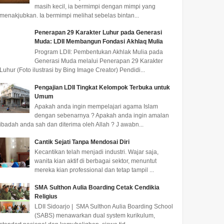
masih kecil, ia bermimpi dengan mimpi yang
menakjubkan. Ia bermimpi melihat sebelas bintan...
Penerapan 29 Karakter Luhur pada Generasi
Muda: LDII Membangun Fondasi Akhlaq Mulia
Program LDII: Pembentukan Akhlak Mulia pada
Generasi Muda melalui Penerapan 29 Karakter
Luhur (Foto ilustrasi by Bing Image Creator) Pendidi...
Pengajian LDII Tingkat Kelompok Terbuka untuk
Umum
Apakah anda ingin mempelajari agama Islam
dengan sebenarnya ? Apakah anda ingin amalan
ibadah anda sah dan diterima oleh Allah ? J awabn...
Cantik Sejati Tanpa Mendosai Diri
Kecantikan telah menjadi industri. Wajar saja,
wanita kian aktif di berbagai sektor, menuntut
mereka kian professional dan tetap tampil ...
SMA Sulthon Aulia Boarding Cetak Cendikia
Religius
LDII Sidoarjo | SMA Sulthon Aulia Boarding School
(SABS) menawarkan dual system kurikulum,