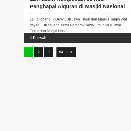
Penghapal Alquran di Masjid Nasional
Al Akbar Surabaya
LDII Sidoarjo | - DPW LDII Jawa Timur dan Majelis Taujih Wal
Irsyad LDII bekerja sama Pemprov Jawa Timur, MUI Jawa
Timur dan Masjid Nasi...
Dakwah
...
1
2
3
84
»