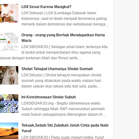
LDII Sesat Karena Mangkul?
LDII Sidoarjo | LDII (Lembaga Dakwah Islam
Indonesia) saat ini telah menjadi fenomena paling
menarik dalam demokrasi dan kebebasan beraga...
Orang - orang yang Berhak Mendapatkan Harta
Waris
LDII SIDOARJO | Sebagai umat islam, tentunya kita
di tuntut untuk memperdalam ilmu agama yang
sesuai dengan tuntunan Allah dan Rosul serta ...
Sholat Tahajud Utamanya Sholat Sunnah
LDII Sdoarjo | Sholat tahajud merupakan sholat
sunnah yang dilakukan pada waktu malam hari
dalam satuan dua rakaat satu kali sala, pada...
Ini Keistimewaan Sholat Subuh
LDIISIDOARJO.org - Begitu istimewanya waktu
Subuh sehingga Allah SWT menurunkan perintah
solat Subuh sebagaimana diterangkan dalam Al ...
Tekuak,Sebab Siti Zulaikah Jatuh Cinta pada Nabi
Yusuf
LDII SIDOARJO | Pada suatu malam ketika Yusuf