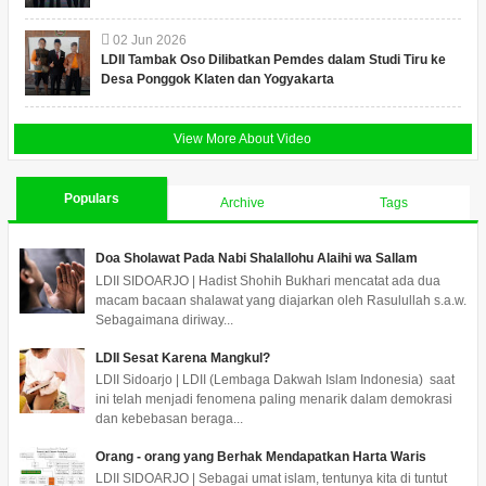
02
Jun
2026
LDII Tambak Oso Dilibatkan Pemdes dalam Studi Tiru ke
Desa Ponggok Klaten dan Yogyakarta
View More About Video
Populars
Archive
Tags
Doa Sholawat Pada Nabi Shalallohu Alaihi wa Sallam
LDII SIDOARJO | Hadist Shohih Bukhari mencatat ada dua
macam bacaan shalawat yang diajarkan oleh Rasulullah s.a.w.
Sebagaimana diriway...
LDII Sesat Karena Mangkul?
LDII Sidoarjo | LDII (Lembaga Dakwah Islam Indonesia) saat
ini telah menjadi fenomena paling menarik dalam demokrasi
dan kebebasan beraga...
Orang - orang yang Berhak Mendapatkan Harta Waris
LDII SIDOARJO | Sebagai umat islam, tentunya kita di tuntut