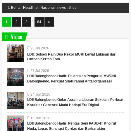
Berita
,
Headline
,
Nasional
,
news
,
Slide
...
1
2
3
84
»
Video
28
Jul
2026
LDII: Sofiadi Raih Dua Rekor MURI Lewat Lukisan dari
Limbah Kertas Foto
27
Jul
2026
LDII Balongbendo Hadiri Pelantikan Pengurus MWCNU
Balongbendo, Perkuat Silaturahmi Antarorganisasi
24
Jun
2026
LDII Balongbendo Gelar Asrama Liburan Sekolah, Perkuat
Karakter Generasi Muda Hadapi Era Digital
16
Jun
2026
LDII Balongbendo Hadiri Pentas Seni PAUD-IT Khoirul
Huda, Lepas Generasi Cerdas dan Berkarakter