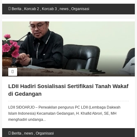
Berita
,
Korcab 2
,
Korcab 3
,
news
,
Organisasi
LDII Hadiri Sosialisasi Sertifikasi Tanah Wakaf
di Gedangan
LDII SIDOARJO – Perwakilan pengurus PC LDII (Lembaga Dakwah
Islam Indonesia) Kecamatan Gedangan, H. Khafid Abrori, SE, MH
menghadiri undanga...
Berita
,
news
,
Organisasi