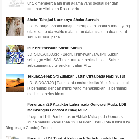
untuk memperdalam ilmu agama yang sesuai dengan
tuntunan Allah dan Rosul serta ...
Sholat Tahajud Utamanya Sholat Sunnah
LDII Sdoarjo | Sholat tahajud merupakan sholat sunnah yang
dilakukan pada waktu malam hari dalam satuan dua rakaat
satu kali sala, pada...
Ini Keistimewaan Sholat Subuh
LDIISIDOARJO.org - Begitu istimewanya waktu Subuh
sehingga Allah SWT menurunkan perintah solat Subuh
sebagaimana diterangkan dalam Al ...
Tekuak,Sebab Siti Zulaikah Jatuh Cinta pada Nabi Yusuf
LDII SIDOARJO | Pada suatu malam ketika Yusuf masih kecil,
ia bermimpi dengan mimpi yang menakjubkan. Ia bermimpi
melihat sebelas bintan...
Penerapan 29 Karakter Luhur pada Generasi Muda: LDII
Membangun Fondasi Akhlaq Mulia
Program LDII: Pembentukan Akhlak Mulia pada Generasi
Muda melalui Penerapan 29 Karakter Luhur (Foto ilustrasi by
Bing Image Creator) Pendidi...
Pengajian LDII Tingkat Kelompok Terbuka untuk Umum