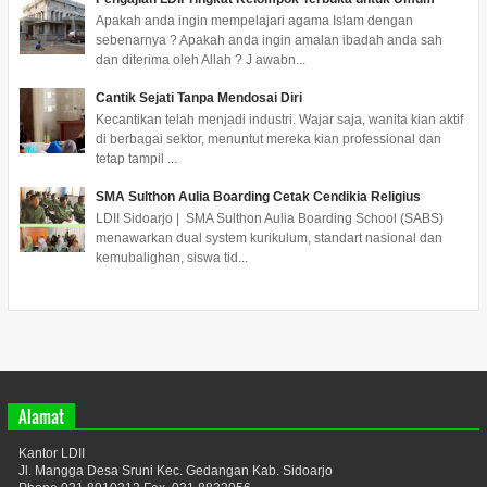
Apakah anda ingin mempelajari agama Islam dengan
sebenarnya ? Apakah anda ingin amalan ibadah anda sah
dan diterima oleh Allah ? J awabn...
Cantik Sejati Tanpa Mendosai Diri
Kecantikan telah menjadi industri. Wajar saja, wanita kian aktif
di berbagai sektor, menuntut mereka kian professional dan
tetap tampil ...
SMA Sulthon Aulia Boarding Cetak Cendikia Religius
LDII Sidoarjo | SMA Sulthon Aulia Boarding School (SABS)
menawarkan dual system kurikulum, standart nasional dan
kemubalighan, siswa tid...
Alamat
Kantor LDII
Jl. Mangga Desa Sruni Kec. Gedangan Kab. Sidoarjo