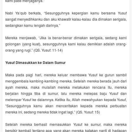
kami pasti menjaganya.”
Nabi Ya’qub berkata, “Sesungguhnya kepergian kamu bersama Yusuf
sangat menyedihkanku dan aku khawatir kalau-kalau dia dimakan serigala,
sedangkan kamu lengah darinya.”
Mereka menjawab, “Jika ia benar-benar dimakan serigala, sedang kami
golongan (yang kuat), sesungguhnya kami kalau demikian adalah orang-
orang yang rugi.” (QS. Yusuf: 11-14)
Yusuf Dimasukkan ke Dalam Sumur
Maka pada pagi hari, mereka keluar membawa Yusuf ke gurun sambil
menggembala kambing-kambing mereka. Setelah mereka berada jauh dari
ayah mereka, maka mulailah mereka melakukan rencana itu, mereka
berjalan hingga tiba di sumur, lalu mereka melepas baju Yusuf dan
melempar Yusuf ke dalamnya. Ketika itu, Allah mewahyukan kepada Yusuf,
“Sesungguhnya kamu akan menceritakan kepada mereka perbuatan
mereka ini, sedang mereka tidak ingat lagi.” (QS. Yusuf: 15)
Setelah mereka berhasil memasukkan Yusuf ke sumur, maka mereka
berpikir kembali tentang apa yang akan mereka katakan nanti di hadapan