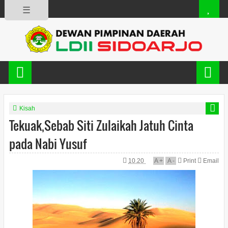
☰
Kisah
Tekuak,Sebab Siti Zulaikah Jatuh Cinta
pada Nabi Yusuf
10.20
A
+
A
-
Print
Email