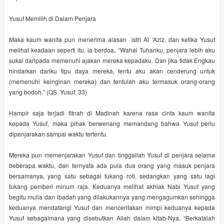
Yusuf Memilih di Dalam Penjara
Maka kaum wanita pun menerima alasan istri Al ‘Aziz, dan ketika Yusuf
melihat keadaan seperti itu, ia berdoa, “Wahai Tuhanku, penjara lebih aku
sukai daripada memenuhi ajakan mereka kepadaku. Dan jika tidak Engkau
hindarkan dariku tipu daya mereka, tentu aku akan cenderung untuk
(memenuhi keinginan mereka) dan tentulah aku termasuk orang-orang
yang bodoh.” (QS. Yusuf: 33)
Hampir saja terjadi fitnah di Madinah karena rasa cinta kaum wanita
kepada Yusuf, maka pihak berwenang memandang bahwa Yusuf perlu
dipenjarakan sampai waktu tertentu.
Mereka pun memenjarakan Yusuf dan tinggallah Yusuf di penjara selama
beberapa waktu, dan ternyata ada pula dua orang yang masuk penjara
bersamanya, yang satu sebagai tukang roti, sedangkan yang satu lagi
tukang pemberi minum raja. Keduanya melihat akhlak Nabi Yusuf yang
begitu mulia dan ibadah yang dilakukannya yang mengagumkan sehingga
keduanya mendatangi Yusuf dan menceritakan mimpi keduanya kepada
Yusuf sebagaimana yang disebutkan Allah dalam kitab-Nya, “Berkatalah