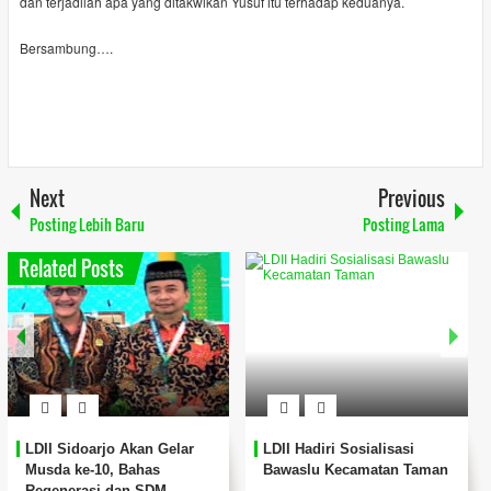
dan terjadilah apa yang ditakwikan Yusuf itu terhadap keduanya.
Bersambung….
Next
Previous
Posting Lebih Baru
Posting Lama
Related Posts
LDII Sidoarjo Akan Gelar
LDII Hadiri Sosialisasi
Musda ke-10, Bahas
Bawaslu Kecamatan Taman
Regenerasi dan SDM