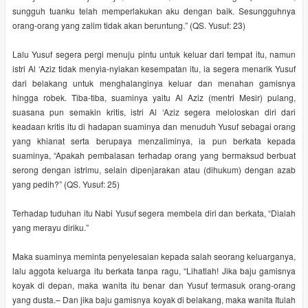
sungguh tuanku telah memperlakukan aku dengan baik. Sesungguhnya
orang-orang yang zalim tidak akan beruntung.” (QS. Yusuf: 23)
Lalu Yusuf segera pergi menuju pintu untuk keluar dari tempat itu, namun
istri Al ‘Aziz tidak menyia-nyiakan kesempatan itu, ia segera menarik Yusuf
dari belakang untuk menghalanginya keluar dan menahan gamisnya
hingga robek. Tiba-tiba, suaminya yaitu Al Aziz (mentri Mesir) pulang,
suasana pun semakin kritis, istri Al ‘Aziz segera meloloskan diri dari
keadaan kritis itu di hadapan suaminya dan menuduh Yusuf sebagai orang
yang khianat serta berupaya menzaliminya, ia pun berkata kepada
suaminya, “Apakah pembalasan terhadap orang yang bermaksud berbuat
serong dengan istrimu, selain dipenjarakan atau (dihukum) dengan azab
yang pedih?” (QS. Yusuf: 25)
Terhadap tuduhan itu Nabi Yusuf segera membela diri dan berkata, “Dialah
yang merayu diriku.”
Maka suaminya meminta penyelesaian kepada salah seorang keluarganya,
lalu aggota keluarga itu berkata tanpa ragu, “Lihatlah! Jika baju gamisnya
koyak di depan, maka wanita itu benar dan Yusuf termasuk orang-orang
yang dusta.– Dan jika baju gamisnya koyak di belakang, maka wanita Itulah