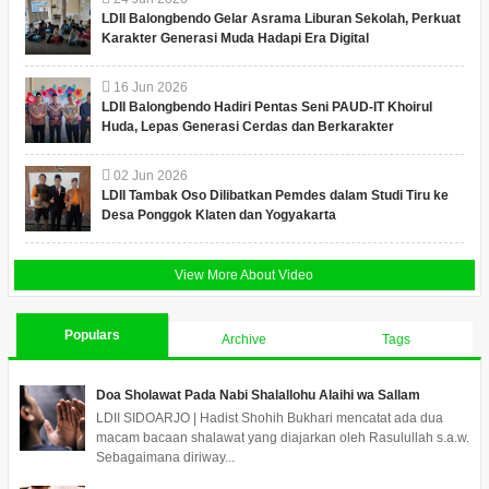
LDII Balongbendo Gelar Asrama Liburan Sekolah, Perkuat
Karakter Generasi Muda Hadapi Era Digital
16
Jun
2026
LDII Balongbendo Hadiri Pentas Seni PAUD-IT Khoirul
Huda, Lepas Generasi Cerdas dan Berkarakter
02
Jun
2026
LDII Tambak Oso Dilibatkan Pemdes dalam Studi Tiru ke
Desa Ponggok Klaten dan Yogyakarta
View More About Video
Populars
Archive
Tags
Doa Sholawat Pada Nabi Shalallohu Alaihi wa Sallam
LDII SIDOARJO | Hadist Shohih Bukhari mencatat ada dua
macam bacaan shalawat yang diajarkan oleh Rasulullah s.a.w.
Sebagaimana diriway...