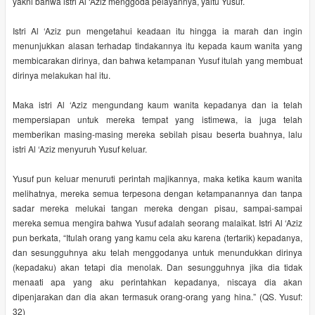
yakni bahwa istri Al ‘Aziz menggoda pelayannya, yaitu Yusuf.
Istri Al ‘Aziz pun mengetahui keadaan itu hingga ia marah dan ingin
menunjukkan alasan terhadap tindakannya itu kepada kaum wanita yang
membicarakan dirinya, dan bahwa ketampanan Yusuf itulah yang membuat
dirinya melakukan hal itu.
Maka istri Al ‘Aziz mengundang kaum wanita kepadanya dan ia telah
mempersiapan untuk mereka tempat yang istimewa, ia juga telah
memberikan masing-masing mereka sebilah pisau beserta buahnya, lalu
istri Al ‘Aziz menyuruh Yusuf keluar.
Yusuf pun keluar menuruti perintah majikannya, maka ketika kaum wanita
melihatnya, mereka semua terpesona dengan ketampanannya dan tanpa
sadar mereka melukai tangan mereka dengan pisau, sampai-sampai
mereka semua mengira bahwa Yusuf adalah seorang malaikat. Istri Al ‘Aziz
pun berkata, “Itulah orang yang kamu cela aku karena (tertarik) kepadanya,
dan sesungguhnya aku telah menggodanya untuk menundukkan dirinya
(kepadaku) akan tetapi dia menolak. Dan sesungguhnya jika dia tidak
menaati apa yang aku perintahkan kepadanya, niscaya dia akan
dipenjarakan dan dia akan termasuk orang-orang yang hina.” (QS. Yusuf:
32)