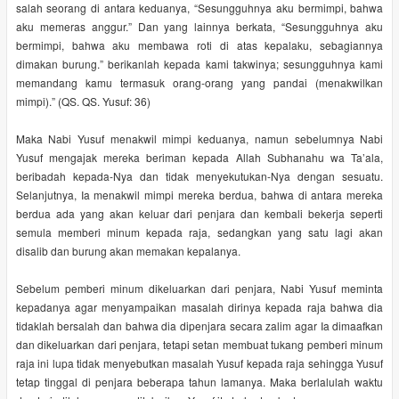
salah seorang di antara keduanya, “Sesungguhnya aku bermimpi, bahwa
aku memeras anggur.” Dan yang lainnya berkata, “Sesungguhnya aku
bermimpi, bahwa aku membawa roti di atas kepalaku, sebagiannya
dimakan burung.” berikanlah kepada kami takwinya; sesungguhnya kami
memandang kamu termasuk orang-orang yang pandai (menakwilkan
mimpi).” (QS. QS. Yusuf: 36)
Maka Nabi Yusuf menakwil mimpi keduanya, namun sebelumnya Nabi
Yusuf mengajak mereka beriman kepada Allah Subhanahu wa Ta’ala,
beribadah kepada-Nya dan tidak menyekutukan-Nya dengan sesuatu.
Selanjutnya, Ia menakwil mimpi mereka berdua, bahwa di antara mereka
berdua ada yang akan keluar dari penjara dan kembali bekerja seperti
semula memberi minum kepada raja, sedangkan yang satu lagi akan
disalib dan burung akan memakan kepalanya.
Sebelum pemberi minum dikeluarkan dari penjara, Nabi Yusuf meminta
kepadanya agar menyampaikan masalah dirinya kepada raja bahwa dia
tidaklah bersalah dan bahwa dia dipenjara secara zalim agar Ia dimaafkan
dan dikeluarkan dari penjara, tetapi setan membuat tukang pemberi minum
raja ini lupa tidak menyebutkan masalah Yusuf kepada raja sehingga Yusuf
tetap tinggal di penjara beberapa tahun lamanya. Maka berlalulah waktu