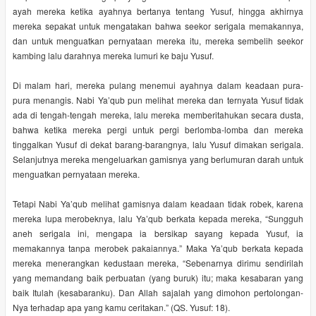
ayah mereka ketika ayahnya bertanya tentang Yusuf, hingga akhirnya
mereka sepakat untuk mengatakan bahwa seekor serigala memakannya,
dan untuk menguatkan pernyataan mereka itu, mereka sembelih seekor
kambing lalu darahnya mereka lumuri ke baju Yusuf.
Di malam hari, mereka pulang menemui ayahnya dalam keadaan pura-
pura menangis. Nabi Ya’qub pun melihat mereka dan ternyata Yusuf tidak
ada di tengah-tengah mereka, lalu mereka memberitahukan secara dusta,
bahwa ketika mereka pergi untuk pergi berlomba-lomba dan mereka
tinggalkan Yusuf di dekat barang-barangnya, lalu Yusuf dimakan serigala.
Selanjutnya mereka mengeluarkan gamisnya yang berlumuran darah untuk
menguatkan pernyataan mereka.
Tetapi Nabi Ya’qub melihat gamisnya dalam keadaan tidak robek, karena
mereka lupa merobeknya, lalu Ya’qub berkata kepada mereka, “Sungguh
aneh serigala ini, mengapa ia bersikap sayang kepada Yusuf, ia
memakannya tanpa merobek pakaiannya.” Maka Ya’qub berkata kepada
mereka menerangkan kedustaan mereka, “Sebenarnya dirimu sendirilah
yang memandang baik perbuatan (yang buruk) itu; maka kesabaran yang
baik Itulah (kesabaranku). Dan Allah sajalah yang dimohon pertolongan-
Nya terhadap apa yang kamu ceritakan.” (QS. Yusuf: 18).