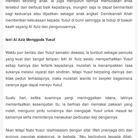
membeli seorang anak. Ia juga menyuruh istrinya memuliakan anak
tersebut dan berbuat baik kepadanya, mungkin saja ia dapat bermanfaat
bagi keduanya atau dijadikan sebagai anak angkat. Demikianlah Allah
memberikan kekuasaan kepada Yusuf di bumi sehingga ia hidup di bawah
kasih sayang Al ‘Aziz dan pengurusannya.
Istri Al Aziz Menggoda Yusuf
Waktu pun berlalu dan Yusuf semakin dewasa, ia tumbuh sebagai pemuda
yang kuat dan sangat tampan. Istri Al ‘Aziz selalu memperhatikan Yusuf
setiap harinya dan tertarik kepadanya, mulailah ia menampakkan rasa
sukanya melalui isyarat dan sindiran, tetapi Yusuf berpaling darinya dan
tidak peduli terhadapnya, maka mulailah wanita ini berpikir bagaimana
caranya agar dapat merayu Yusuf.
Suatu hari, ketika suaminya pergi meninggalkan istana, istrinya
memanfaatkan kesempatan itu, ia berhias dan memakai pakaian yang
indah, mengunci pintu rumahnya dan mengajak Yusuf untuk masuk ke
kamarnya serta memintanya melakukan perbuatan keji dengannya.
Akan tetapi Nabi Yusuf ‘alaihissalam dengan sifat ‘iffah (menjaga diri) dan
sucinya menolak ajakannya, ia berkata, “Aku berlindung kepada Allah,