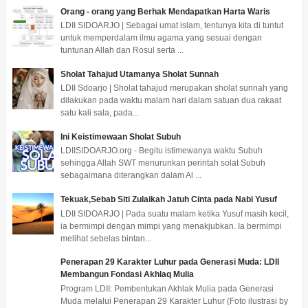
Orang - orang yang Berhak Mendapatkan Harta Waris
LDII SIDOARJO | Sebagai umat islam, tentunya kita di tuntut
untuk memperdalam ilmu agama yang sesuai dengan
tuntunan Allah dan Rosul serta ...
Sholat Tahajud Utamanya Sholat Sunnah
LDII Sdoarjo | Sholat tahajud merupakan sholat sunnah yang
dilakukan pada waktu malam hari dalam satuan dua rakaat
satu kali sala, pada...
Ini Keistimewaan Sholat Subuh
LDIISIDOARJO.org - Begitu istimewanya waktu Subuh
sehingga Allah SWT menurunkan perintah solat Subuh
sebagaimana diterangkan dalam Al ...
Tekuak,Sebab Siti Zulaikah Jatuh Cinta pada Nabi Yusuf
LDII SIDOARJO | Pada suatu malam ketika Yusuf masih kecil,
ia bermimpi dengan mimpi yang menakjubkan. Ia bermimpi
melihat sebelas bintan...
Penerapan 29 Karakter Luhur pada Generasi Muda: LDII
Membangun Fondasi Akhlaq Mulia
Program LDII: Pembentukan Akhlak Mulia pada Generasi
Muda melalui Penerapan 29 Karakter Luhur (Foto ilustrasi by