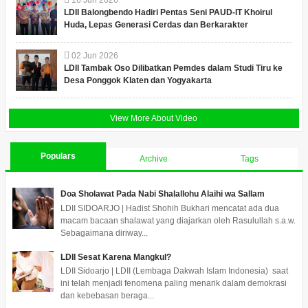
16
Jun
2026
LDII Balongbendo Hadiri Pentas Seni PAUD-IT Khoirul
Huda, Lepas Generasi Cerdas dan Berkarakter
02
Jun
2026
LDII Tambak Oso Dilibatkan Pemdes dalam Studi Tiru ke
Desa Ponggok Klaten dan Yogyakarta
View More About Video
Populars
Archive
Tags
Doa Sholawat Pada Nabi Shalallohu Alaihi wa Sallam
LDII SIDOARJO | Hadist Shohih Bukhari mencatat ada dua
macam bacaan shalawat yang diajarkan oleh Rasulullah s.a.w.
Sebagaimana diriway...
LDII Sesat Karena Mangkul?
LDII Sidoarjo | LDII (Lembaga Dakwah Islam Indonesia) saat
ini telah menjadi fenomena paling menarik dalam demokrasi
dan kebebasan beraga...