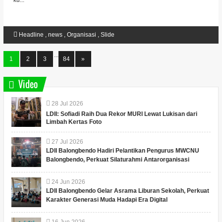
ku...
Headline
,
news
,
Organisasi
,
Slide
...
1
2
3
84
»
Video
28
Jul
2026
LDII: Sofiadi Raih Dua Rekor MURI Lewat Lukisan dari
Limbah Kertas Foto
27
Jul
2026
LDII Balongbendo Hadiri Pelantikan Pengurus MWCNU
Balongbendo, Perkuat Silaturahmi Antarorganisasi
24
Jun
2026
LDII Balongbendo Gelar Asrama Liburan Sekolah, Perkuat
Karakter Generasi Muda Hadapi Era Digital