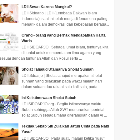
LDII Sesat Karena Mangkul?
LDII Sidoarjo | LDII (Lembaga Dakwah Islam
Indonesia) saat ini telah menjadi fenomena paling
menarik dalam demokrasi dan kebebasan beraga...
Orang - orang yang Berhak Mendapatkan Harta
Waris
LDII SIDOARJO | Sebagai umat islam, tentunya kita
di tuntut untuk memperdalam ilmu agama yang
sesuai dengan tuntunan Allah dan Rosul serta ...
Sholat Tahajud Utamanya Sholat Sunnah
LDII Sdoarjo | Sholat tahajud merupakan sholat
sunnah yang dilakukan pada waktu malam hari
dalam satuan dua rakaat satu kali sala, pada...
Ini Keistimewaan Sholat Subuh
LDIISIDOARJO.org - Begitu istimewanya waktu
Subuh sehingga Allah SWT menurunkan perintah
solat Subuh sebagaimana diterangkan dalam Al ...
Tekuak,Sebab Siti Zulaikah Jatuh Cinta pada Nabi
Yusuf
LDII SIDOARJO | Pada suatu malam ketika Yusuf