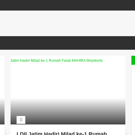
LDII Jatim Hadiri Milad ke-1 Rumah