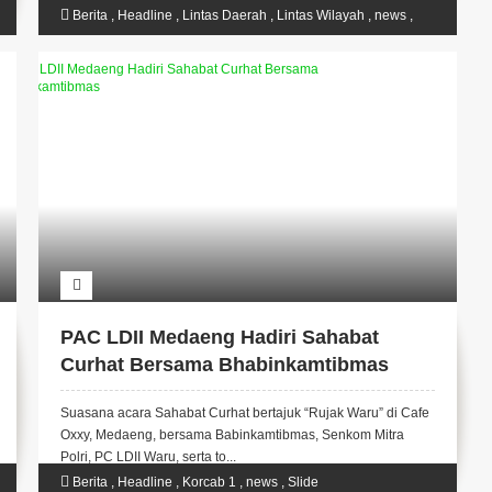
Berita
,
Headline
,
Lintas Daerah
,
Lintas Wilayah
,
news
,
Slide
PAC LDII Medaeng Hadiri Sahabat
Curhat Bersama Bhabinkamtibmas
Suasana acara Sahabat Curhat bertajuk “Rujak Waru” di Cafe
Oxxy, Medaeng, bersama Babinkamtibmas, Senkom Mitra
Polri, PC LDII Waru, serta to...
Berita
,
Headline
,
Korcab 1
,
news
,
Slide