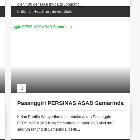
oleh 400 generasi muda di Jombang...
Berita
,
Headline
,
news
,
Slide
Pasanggiri PERSINAS ASAD Samarinda
Ketua Panitia Wahyudianto membuka acara Pasanggiri
PERSINAS ASAD Kota Samarinda, dihadiri 800 atlet dari
seluruh ranting di Samarinda, bertu...