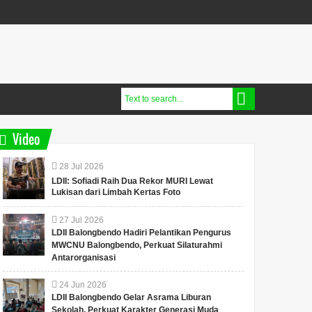
Video
28
Jul
2026
LDII: Sofiadi Raih Dua Rekor MURI Lewat
Lukisan dari Limbah Kertas Foto
27
Jul
2026
LDII Balongbendo Hadiri Pelantikan Pengurus
MWCNU Balongbendo, Perkuat Silaturahmi
Antarorganisasi
24
Jun
2026
LDII Balongbendo Gelar Asrama Liburan
Sekolah, Perkuat Karakter Generasi Muda