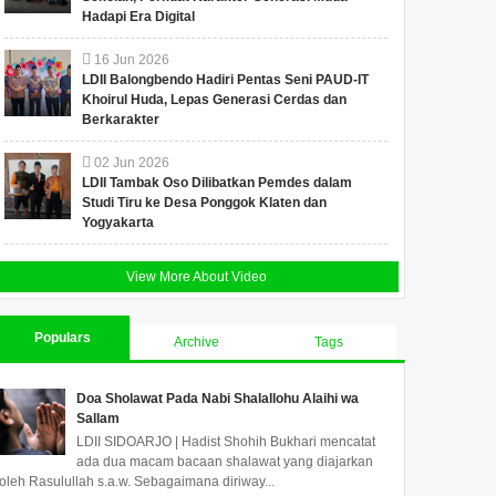
Hadapi Era Digital
16
Jun
2026
LDII Balongbendo Hadiri Pentas Seni PAUD-IT
Khoirul Huda, Lepas Generasi Cerdas dan
Berkarakter
02
Jun
2026
LDII Tambak Oso Dilibatkan Pemdes dalam
Studi Tiru ke Desa Ponggok Klaten dan
Yogyakarta
View More About Video
Populars
Archive
Tags
Doa Sholawat Pada Nabi Shalallohu Alaihi wa
Sallam
LDII SIDOARJO | Hadist Shohih Bukhari mencatat
ada dua macam bacaan shalawat yang diajarkan
oleh Rasulullah s.a.w. Sebagaimana diriway...