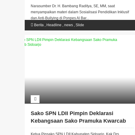
Narasumber Dr. H. Bambang Raditya, SE, MM, saat
menyampaikan materi dalam Sosialisasi Pendidikan Inklusif
dan Anti-Bullying di Ponpes Al Bar...
Berita
,
Headline
,
news
,
Slide
Sako SPN LDII Pimpin Deklarasi
Kebangsaan Sako Pramuka Kwarcab
Sidoarjo
Ketua Pinsako SPN LDII Kabupaten Sidoarjo, Kak Drs.