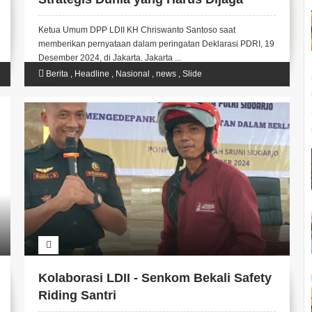
untuk Masa Depan Bangsa
Ketua Umum DPP LDII KH Chriswanto Santoso saat
memberikan pernyataan dalam peringatan Deklarasi PDRI, 19
Desember 2024, di Jakarta. Jakarta ...
Berita
,
Headline
,
Nasional
,
news
,
Slide
Kolaborasi LDII - Senkom Bekali Safety
Riding Santri