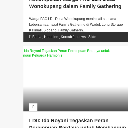
Wonokupang dalam Family Gathering
dan Jalan Sehat di Waduk Long
Warga PAC LDII Desa Wonokupang menikmati suasana
Storage Kalimati
kebersamaan saat Family Gathering di Waduk Long Storage
Kalimati, Sidoarjo. Family Gatherin...
Berita
,
Headline
,
Korcab 1
,
news
,
Slide
LDII: Ida Royani Tegaskan Peran
Perempuan Berdaya untuk Membangun