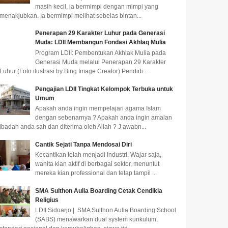
masih kecil, ia bermimpi dengan mimpi yang
menakjubkan. Ia bermimpi melihat sebelas bintan...
Penerapan 29 Karakter Luhur pada Generasi
Muda: LDII Membangun Fondasi Akhlaq Mulia
Program LDII: Pembentukan Akhlak Mulia pada
Generasi Muda melalui Penerapan 29 Karakter
Luhur (Foto ilustrasi by Bing Image Creator) Pendidi...
Pengajian LDII Tingkat Kelompok Terbuka untuk
Umum
Apakah anda ingin mempelajari agama Islam
dengan sebenarnya ? Apakah anda ingin amalan
ibadah anda sah dan diterima oleh Allah ? J awabn...
Cantik Sejati Tanpa Mendosai Diri
Kecantikan telah menjadi industri. Wajar saja,
wanita kian aktif di berbagai sektor, menuntut
mereka kian professional dan tetap tampil ...
SMA Sulthon Aulia Boarding Cetak Cendikia
Religius
LDII Sidoarjo | SMA Sulthon Aulia Boarding School
(SABS) menawarkan dual system kurikulum,