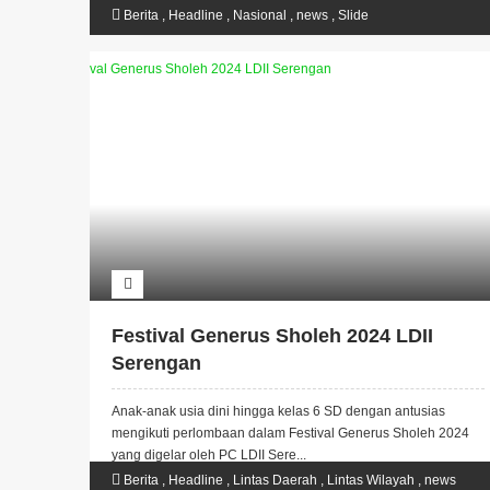
Berita
,
Headline
,
Nasional
,
news
,
Slide
Festival Generus Sholeh 2024 LDII
Serengan
Anak-anak usia dini hingga kelas 6 SD dengan antusias
mengikuti perlombaan dalam Festival Generus Sholeh 2024
yang digelar oleh PC LDII Sere...
Berita
,
Headline
,
Lintas Daerah
,
Lintas Wilayah
,
news