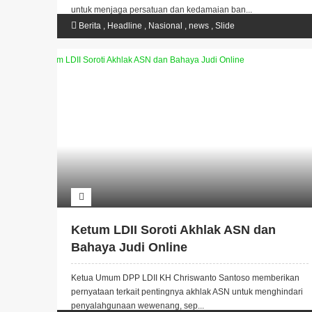
untuk menjaga persatuan dan kedamaian ban...
Berita
,
Headline
,
Nasional
,
news
,
Slide
Ketum LDII Soroti Akhlak ASN dan
Bahaya Judi Online
Ketua Umum DPP LDII KH Chriswanto Santoso memberikan
pernyataan terkait pentingnya akhlak ASN untuk menghindari
penyalahgunaan wewenang, sep...