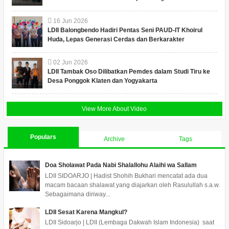
16
Jun
2026
LDII Balongbendo Hadiri Pentas Seni PAUD-IT Khoirul
Huda, Lepas Generasi Cerdas dan Berkarakter
02
Jun
2026
LDII Tambak Oso Dilibatkan Pemdes dalam Studi Tiru ke
Desa Ponggok Klaten dan Yogyakarta
View More About Video
Populars
Archive
Tags
Doa Sholawat Pada Nabi Shalallohu Alaihi wa Sallam
LDII SIDOARJO | Hadist Shohih Bukhari mencatat ada dua
macam bacaan shalawat yang diajarkan oleh Rasulullah s.a.w.
Sebagaimana diriway...
LDII Sesat Karena Mangkul?
LDII Sidoarjo | LDII (Lembaga Dakwah Islam Indonesia) saat