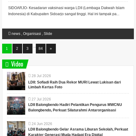
SIDOARJO- Kesadaran vaksinasi warga LDII (Lembaga Dakwah Islam
Indonesia) di Kabupaten Sidoarjo sangat tinggi. Hal ini tampak pa...
news
,
Organisasi
,
Slide
...
1
2
3
84
»
Video
28
Jul
2026
LDII: Sofiadi Raih Dua Rekor MURI Lewat Lukisan dari
Limbah Kertas Foto
27
Jul
2026
LDII Balongbendo Hadiri Pelantikan Pengurus MWCNU
Balongbendo, Perkuat Silaturahmi Antarorganisasi
24
Jun
2026
LDII Balongbendo Gelar Asrama Liburan Sekolah, Perkuat
Karakter Generasi Muda Hadapi Era Digital