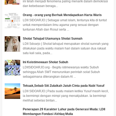
ini telah menjadi fenomena paling menarik dalam demokrasi
dan kebebasan beraga...
Orang - orang yang Berhak Mendapatkan Harta Waris
LDII SIDOARJO | Sebagai umat islam, tentunya kita di tuntut
untuk memperdalam ilmu agama yang sesuai dengan
tuntunan Allah dan Rosul serta ...
Sholat Tahajud Utamanya Sholat Sunnah
LDII Sdoarjo | Sholat tahajud merupakan sholat sunnah yang
dilakukan pada waktu malam hari dalam satuan dua rakaat
satu kali sala, pada...
Ini Keistimewaan Sholat Subuh
LDIISIDOARJO.org - Begitu istimewanya waktu Subuh
sehingga Allah SWT menurunkan perintah solat Subuh
sebagaimana diterangkan dalam Al ...
Tekuak,Sebab Siti Zulaikah Jatuh Cinta pada Nabi Yusuf
LDII SIDOARJO | Pada suatu malam ketika Yusuf masih kecil,
ia bermimpi dengan mimpi yang menakjubkan. Ia bermimpi
melihat sebelas bintan...
Penerapan 29 Karakter Luhur pada Generasi Muda: LDII
Membangun Fondasi Akhlaq Mulia