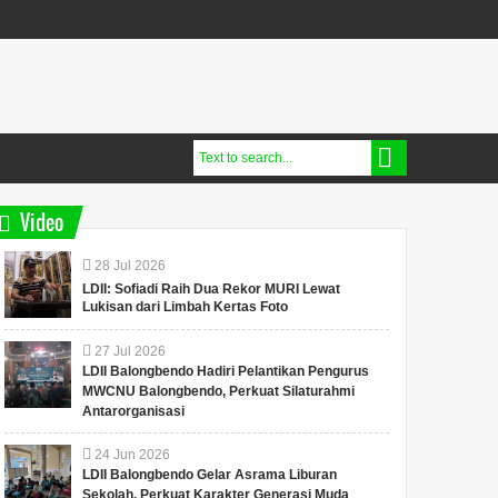
Video
28
Jul
2026
LDII: Sofiadi Raih Dua Rekor MURI Lewat
Lukisan dari Limbah Kertas Foto
27
Jul
2026
LDII Balongbendo Hadiri Pelantikan Pengurus
MWCNU Balongbendo, Perkuat Silaturahmi
Antarorganisasi
24
Jun
2026
LDII Balongbendo Gelar Asrama Liburan
Sekolah, Perkuat Karakter Generasi Muda