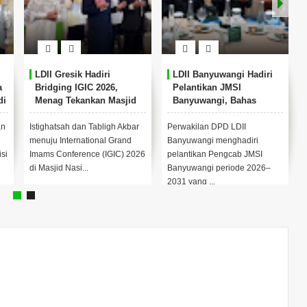
LDII Gresik Hadiri
LDII Banyuwangi Hadiri
a
Bridging IGIC 2026,
Pelantikan JMSI
di
Menag Tekankan Masjid
Banyuwangi, Bahas
sebagai Pusat
Peran Media untuk
Pemberdayaan Umat
Investasi Daerah
an
Istighatsah dan Tabligh Akbar
Perwakilan DPD LDII
menuju International Grand
Banyuwangi menghadiri
si
Imams Conference (IGIC) 2026
pelantikan Pengcab JMSI
di Masjid Nasi...
Banyuwangi periode 2026–
2031 yang ...