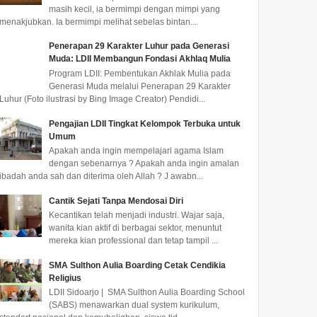
masih kecil, ia bermimpi dengan mimpi yang
menakjubkan. Ia bermimpi melihat sebelas bintan...
Penerapan 29 Karakter Luhur pada Generasi
Muda: LDII Membangun Fondasi Akhlaq Mulia
Program LDII: Pembentukan Akhlak Mulia pada
Generasi Muda melalui Penerapan 29 Karakter
Luhur (Foto ilustrasi by Bing Image Creator) Pendidi...
Pengajian LDII Tingkat Kelompok Terbuka untuk
Umum
Apakah anda ingin mempelajari agama Islam
dengan sebenarnya ? Apakah anda ingin amalan
ibadah anda sah dan diterima oleh Allah ? J awabn...
Cantik Sejati Tanpa Mendosai Diri
Kecantikan telah menjadi industri. Wajar saja,
wanita kian aktif di berbagai sektor, menuntut
mereka kian professional dan tetap tampil ...
SMA Sulthon Aulia Boarding Cetak Cendikia
Religius
LDII Sidoarjo | SMA Sulthon Aulia Boarding School
(SABS) menawarkan dual system kurikulum,