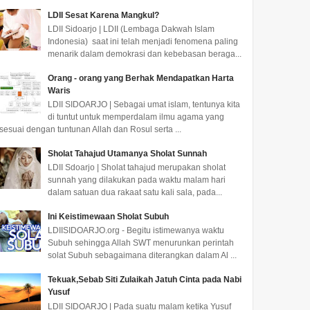
LDII Sesat Karena Mangkul?
LDII Sidoarjo | LDII (Lembaga Dakwah Islam
Indonesia) saat ini telah menjadi fenomena paling
menarik dalam demokrasi dan kebebasan beraga...
Orang - orang yang Berhak Mendapatkan Harta
Waris
LDII SIDOARJO | Sebagai umat islam, tentunya kita
di tuntut untuk memperdalam ilmu agama yang
sesuai dengan tuntunan Allah dan Rosul serta ...
Sholat Tahajud Utamanya Sholat Sunnah
LDII Sdoarjo | Sholat tahajud merupakan sholat
sunnah yang dilakukan pada waktu malam hari
dalam satuan dua rakaat satu kali sala, pada...
Ini Keistimewaan Sholat Subuh
LDIISIDOARJO.org - Begitu istimewanya waktu
Subuh sehingga Allah SWT menurunkan perintah
solat Subuh sebagaimana diterangkan dalam Al ...
Tekuak,Sebab Siti Zulaikah Jatuh Cinta pada Nabi
Yusuf
LDII SIDOARJO | Pada suatu malam ketika Yusuf