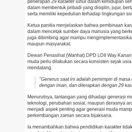
penerapan 29 karakter luhur dalam kehidupan sehar
dalam membentuk pribadi yang disiplin, jujur, b
serta memiliki kepedulian terhadap lingkungan sos
Ketua panitia menjelaskan bahwa pembinaan karak
dalam mencetak sumber daya manusia yang berk
juga dibimbing agar mampu mengimplementasikan ni
maupun masyarakat.
Dewan Penasihat (Wanhat) DPD LDII Way Kanan,
muda perlu dilakukan secara konsisten sejak usi
mendatang.
"Generus saat ini adalah pemimpin di masa 
dengan iman, dan diterapkan dengan 29 karak
Menurutnya, tantangan yang dihadapi generasi m
teknologi, perubahan sosial, maupun derasnya arus
menjadi aspek penting agar generasi muda mamp
perkembangan zaman secara bijaksana.
Ia menambahkan bahwa pendidikan karakter tidak 