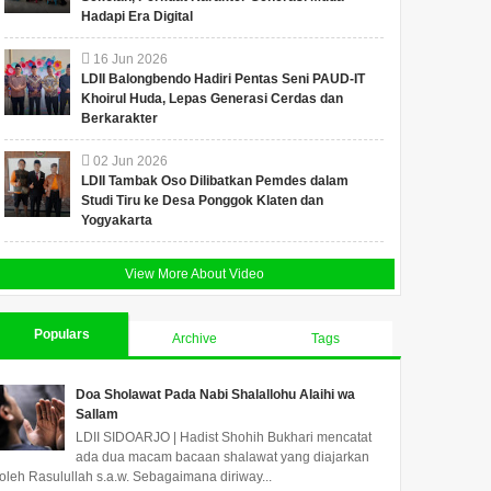
Hadapi Era Digital
16
Jun
2026
LDII Balongbendo Hadiri Pentas Seni PAUD-IT
Khoirul Huda, Lepas Generasi Cerdas dan
Berkarakter
02
Jun
2026
LDII Tambak Oso Dilibatkan Pemdes dalam
Studi Tiru ke Desa Ponggok Klaten dan
Yogyakarta
View More About Video
Populars
Archive
Tags
Doa Sholawat Pada Nabi Shalallohu Alaihi wa
Sallam
LDII SIDOARJO | Hadist Shohih Bukhari mencatat
ada dua macam bacaan shalawat yang diajarkan
oleh Rasulullah s.a.w. Sebagaimana diriway...