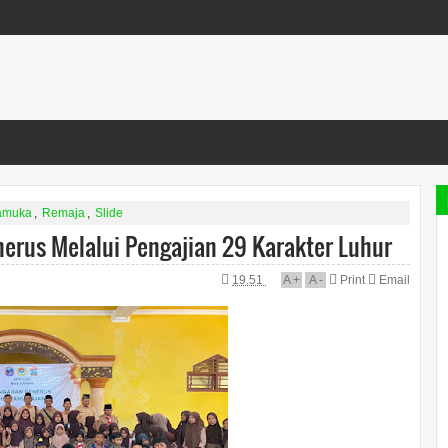
amuka
,
Remaja
,
Slide
erus Melalui Pengajian 29 Karakter Luhur
19.51
A
+
A
-
Print
Email