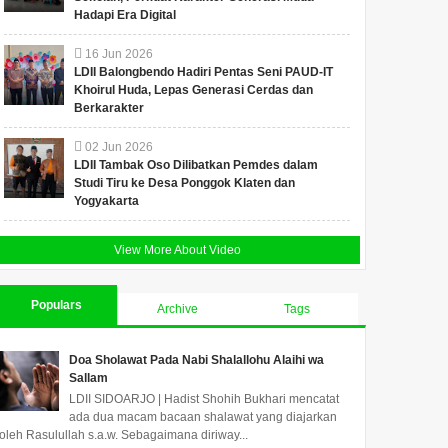
Hadapi Era Digital
16
Jun
2026
LDII Balongbendo Hadiri Pentas Seni PAUD-IT
Khoirul Huda, Lepas Generasi Cerdas dan
Berkarakter
02
Jun
2026
LDII Tambak Oso Dilibatkan Pemdes dalam
Studi Tiru ke Desa Ponggok Klaten dan
Yogyakarta
View More About Video
Populars
Archive
Tags
Doa Sholawat Pada Nabi Shalallohu Alaihi wa
Sallam
LDII SIDOARJO | Hadist Shohih Bukhari mencatat
ada dua macam bacaan shalawat yang diajarkan
oleh Rasulullah s.a.w. Sebagaimana diriway...