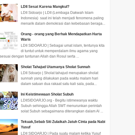
LDII Sesat Karena Mangkul?
LDII Sidoarjo | LDII (Lembaga Dakwah Islam
Indonesia) saat ini telah menjadi fenomena paling
menarik dalam demokrasi dan kebebasan beraga...
Orang - orang yang Berhak Mendapatkan Harta
Waris
LDII SIDOARJO | Sebagai umat islam, tentunya kita
di tuntut untuk memperdalam ilmu agama yang
sesuai dengan tuntunan Allah dan Rosul serta ...
Sholat Tahajud Utamanya Sholat Sunnah
LDII Sdoarjo | Sholat tahajud merupakan sholat
sunnah yang dilakukan pada waktu malam hari
dalam satuan dua rakaat satu kali sala, pada...
Ini Keistimewaan Sholat Subuh
LDIISIDOARJO.org - Begitu istimewanya waktu
Subuh sehingga Allah SWT menurunkan perintah
solat Subuh sebagaimana diterangkan dalam Al ...
Tekuak,Sebab Siti Zulaikah Jatuh Cinta pada Nabi
Yusuf
LDII SIDOARJO | Pada suatu malam ketika Yusuf