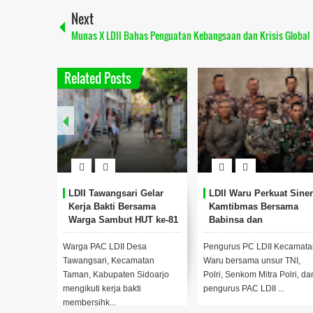
Next
Munas X LDII Bahas Penguatan Kebangsaan dan Krisis Global
Related Posts
LDII Tawangsari Gelar
LDII Waru Perkuat Siner
Kerja Bakti Bersama
Kamtibmas Bersama
Warga Sambut HUT ke-81
Babinsa dan
RI
Bhabinkamtibmas
Warga PAC LDII Desa
Pengurus PC LDII Kecamata
Tawangsari, Kecamatan
Waru bersama unsur TNI,
Taman, Kabupaten Sidoarjo
Polri, Senkom Mitra Polri, da
mengikuti kerja bakti
pengurus PAC LDII ...
membersihk...