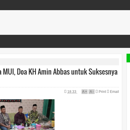
tua MUI, Doa KH Amin Abbas untuk Suksesnya
18.33
A
+
A
-
Print
Email