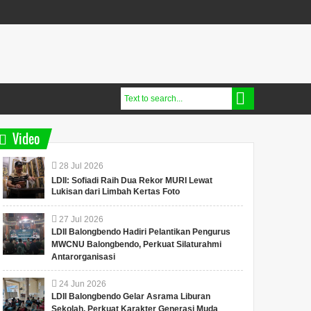
Video
28
Jul
2026
LDII: Sofiadi Raih Dua Rekor MURI Lewat
Lukisan dari Limbah Kertas Foto
27
Jul
2026
LDII Balongbendo Hadiri Pelantikan Pengurus
MWCNU Balongbendo, Perkuat Silaturahmi
Antarorganisasi
24
Jun
2026
LDII Balongbendo Gelar Asrama Liburan
Sekolah, Perkuat Karakter Generasi Muda