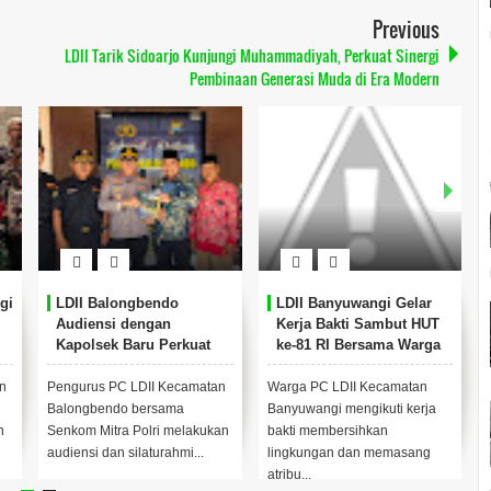
Previous
LDII Tarik Sidoarjo Kunjungi Muhammadiyah, Perkuat Sinergi
Pembinaan Generasi Muda di Era Modern
gi
LDII Balongbendo
LDII Banyuwangi Gelar
Audiensi dengan
Kerja Bakti Sambut HUT
Kapolsek Baru Perkuat
ke-81 RI Bersama Warga
Sinergi Kamtibmas
n
Pengurus PC LDII Kecamatan
Warga PC LDII Kecamatan
Balongbendo bersama
Banyuwangi mengikuti kerja
n
Senkom Mitra Polri melakukan
bakti membersihkan
audiensi dan silaturahmi...
lingkungan dan memasang
atribu...