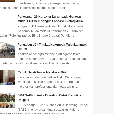
masih kecil, ia bermimpi dengan mimpi yang
menakjubkan. Ia bermimpi melihat sebelas bintan...
Penerapan 29 Karakter Luhur pada Generasi
Muda: LDII Membangun Fondasi Akhlaq Mulia
Program LDII: Pembentukan Akhlak Mulia pada
Generasi Muda melalui Penerapan 29 Karakter
Luhur (Foto ilustrasi by Bing Image Creator) Pendidi...
Pengajian LDII Tingkat Kelompok Terbuka untuk
Umum
Apakah anda ingin mempelajari agama Islam
dengan sebenarnya ? Apakah anda ingin amalan
ibadah anda sah dan diterima oleh Allah ? J awabn...
LDII Gresik Hadiri
LDII Mimika Serahkan
LDII 
Cantik Sejati Tanpa Mendosai Diri
Bridging IGIC 2026,
Majalah Nuansa Persada
Sidoar
Kecantikan telah menjadi industri. Wajar saja,
Menag Tekankan Masjid
ke Instansi Pemerintah di
Pereda
wanita kian aktif di berbagai sektor, menuntut
sebagai Pusat
Timika
mereka kian professional dan tetap tampil ...
Pemberdayaan Umat
Istighatsah dan Tabligh Akbar
Pengurus PAC LDII Kelurahan
LDII SID
menuju International Grand
Timika Jaya menyerahkan
berbagai
SMA Sulthon Aulia Boarding Cetak Cendikia
Religius
Imams Conference (IGIC) 2026
Majalah Nuansa Persada edisi
wilayah 
di Masjid Nasi...
Juli 2026 kepada pe...
ini, LDII
LDII Sidoarjo | SMA Sulthon Aulia Boarding School
(SABS) menawarkan dual system kurikulum,