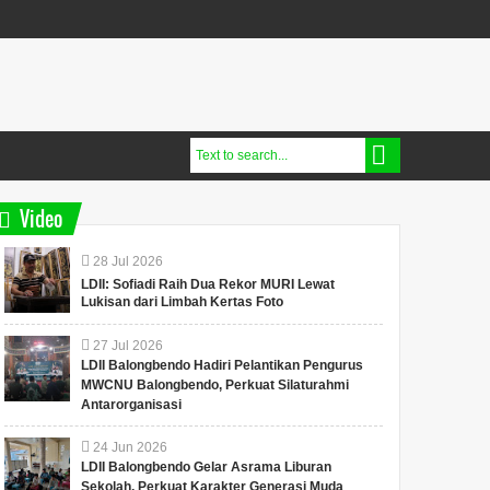
Video
28
Jul
2026
LDII: Sofiadi Raih Dua Rekor MURI Lewat
Lukisan dari Limbah Kertas Foto
27
Jul
2026
LDII Balongbendo Hadiri Pelantikan Pengurus
MWCNU Balongbendo, Perkuat Silaturahmi
Antarorganisasi
24
Jun
2026
LDII Balongbendo Gelar Asrama Liburan
Sekolah, Perkuat Karakter Generasi Muda