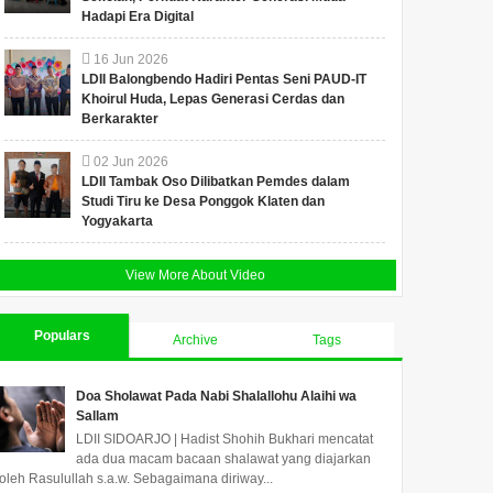
Hadapi Era Digital
16
Jun
2026
LDII Balongbendo Hadiri Pentas Seni PAUD-IT
Khoirul Huda, Lepas Generasi Cerdas dan
Berkarakter
02
Jun
2026
LDII Tambak Oso Dilibatkan Pemdes dalam
Studi Tiru ke Desa Ponggok Klaten dan
Yogyakarta
View More About Video
Populars
Archive
Tags
Doa Sholawat Pada Nabi Shalallohu Alaihi wa
Sallam
LDII SIDOARJO | Hadist Shohih Bukhari mencatat
ada dua macam bacaan shalawat yang diajarkan
oleh Rasulullah s.a.w. Sebagaimana diriway...