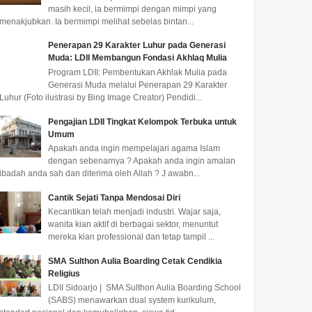
masih kecil, ia bermimpi dengan mimpi yang
menakjubkan. Ia bermimpi melihat sebelas bintan...
Penerapan 29 Karakter Luhur pada Generasi
Muda: LDII Membangun Fondasi Akhlaq Mulia
Program LDII: Pembentukan Akhlak Mulia pada
Generasi Muda melalui Penerapan 29 Karakter
Luhur (Foto ilustrasi by Bing Image Creator) Pendidi...
Pengajian LDII Tingkat Kelompok Terbuka untuk
Umum
Apakah anda ingin mempelajari agama Islam
dengan sebenarnya ? Apakah anda ingin amalan
ibadah anda sah dan diterima oleh Allah ? J awabn...
Cantik Sejati Tanpa Mendosai Diri
Kecantikan telah menjadi industri. Wajar saja,
wanita kian aktif di berbagai sektor, menuntut
mereka kian professional dan tetap tampil ...
SMA Sulthon Aulia Boarding Cetak Cendikia
Religius
LDII Sidoarjo | SMA Sulthon Aulia Boarding School
(SABS) menawarkan dual system kurikulum,