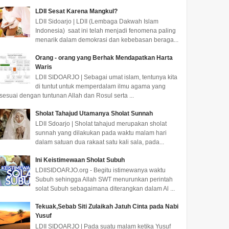
LDII Sesat Karena Mangkul?
LDII Sidoarjo | LDII (Lembaga Dakwah Islam
Indonesia) saat ini telah menjadi fenomena paling
menarik dalam demokrasi dan kebebasan beraga...
Orang - orang yang Berhak Mendapatkan Harta
Waris
LDII SIDOARJO | Sebagai umat islam, tentunya kita
di tuntut untuk memperdalam ilmu agama yang
sesuai dengan tuntunan Allah dan Rosul serta ...
Songsong Hari Santri,
Santri Ponpes Al Barokah
LDII: 
Ponpes Al Barokah Sruni
Sruni Gelar Aksi Bersih-
Rekor 
Sholat Tahajud Utamanya Sholat Sunnah
Sosialisasi Penanaman
Bersih dalam
Lukisa
LDII Sdoarjo | Sholat tahajud merupakan sholat
Karakter Luhur
Memperingati Hari Santri
Kertas
sunnah yang dilakukan pada waktu malam hari
SIDOARJO – Menyongsong
LDII SIDOARJO - Dalam
Sofiadi w
dalam satuan dua rakaat satu kali sala, pada...
peringatan Hari Santri
rangka memperingati Hari
memamer
Nasional 2024, Ponpes Al
Santri, Ponpes Al Barokah
berbahan 
Ini Keistimewaan Sholat Subuh
Barokah Sruni, salah satu
salah satu pondok naungan
Museum B
LDIISIDOARJO.org - Begitu istimewanya waktu
pon...
d...
Jakarta...
Subuh sehingga Allah SWT menurunkan perintah
solat Subuh sebagaimana diterangkan dalam Al ...
Tekuak,Sebab Siti Zulaikah Jatuh Cinta pada Nabi
Yusuf
LDII SIDOARJO | Pada suatu malam ketika Yusuf