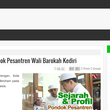
ndok Pesantren Wali Barokah Kediri
06.32
A
+
A
-
Print
Email
rengan, Kota
 Ibroham pada
esia.