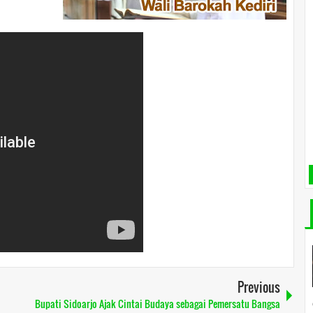
Previous
Bupati Sidoarjo Ajak Cintai Budaya sebagai Pemersatu Bangsa