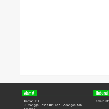
Alamat
Hubungi
Kantor LDII
email: in
Jl. Mangga Desa Sruni Kec. Gedangan Kab.