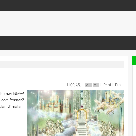
09.45
A
+
A
-
Print
Email
ah saw:
Wahai
hari kiamat?
bulan di malam