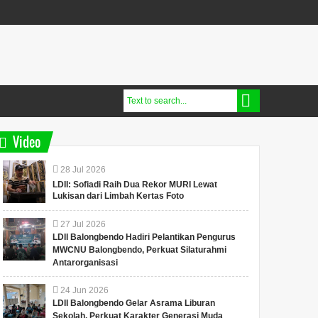
Video
28
Jul
2026
LDII: Sofiadi Raih Dua Rekor MURI Lewat
Lukisan dari Limbah Kertas Foto
27
Jul
2026
LDII Balongbendo Hadiri Pelantikan Pengurus
MWCNU Balongbendo, Perkuat Silaturahmi
Antarorganisasi
24
Jun
2026
LDII Balongbendo Gelar Asrama Liburan
Sekolah, Perkuat Karakter Generasi Muda