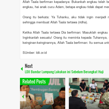
Allah Taala berfirman kepadanya: Bukankah engkau telah be
engkau, hai anak cucu Adam, betapa engkau tidak dapat mene
Orang itu berkata: Ya Tuhanku, aku tidak ingin menjadi
sehingga membuat Allah Taala tertawa (ridha).
Ketika Allah Taala tertawa Dia berfirman: Masuklah engkau
Inginkanlah sesuatu! Orang itu meminta kepada Tuhannya, s
keinginan-keinginannya, Allah Taala berfirman: Itu semua un
SUmber: ldii.or.id
Next
LDII Bandar Lampung Lakukan ini Sebelum Berangkat Haji
Related Posts