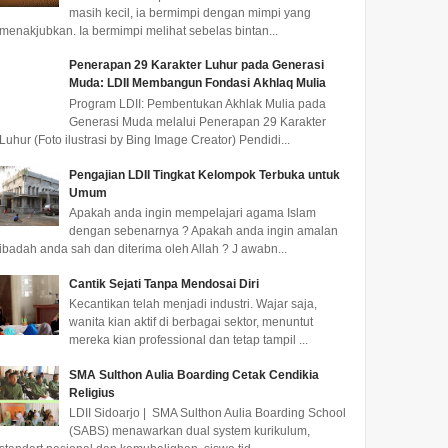
masih kecil, ia bermimpi dengan mimpi yang
menakjubkan. Ia bermimpi melihat sebelas bintan...
Penerapan 29 Karakter Luhur pada Generasi
Muda: LDII Membangun Fondasi Akhlaq Mulia
Program LDII: Pembentukan Akhlak Mulia pada
Generasi Muda melalui Penerapan 29 Karakter
Luhur (Foto ilustrasi by Bing Image Creator) Pendidi...
Pengajian LDII Tingkat Kelompok Terbuka untuk
Umum
Apakah anda ingin mempelajari agama Islam
dengan sebenarnya ? Apakah anda ingin amalan
ibadah anda sah dan diterima oleh Allah ? J awabn...
Cantik Sejati Tanpa Mendosai Diri
Kecantikan telah menjadi industri. Wajar saja,
wanita kian aktif di berbagai sektor, menuntut
mereka kian professional dan tetap tampil ...
SMA Sulthon Aulia Boarding Cetak Cendikia
Religius
LDII Sidoarjo | SMA Sulthon Aulia Boarding School
(SABS) menawarkan dual system kurikulum,