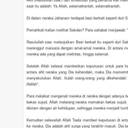
saat itu adalah: Ya Allah, selamatkanlah, selamatkanlah.
Di dalam neraka Jahanam terdapat besi berkait seperti duri 
Pernahkah kalian melihat Sakdan? Para sahabat menjawab: Y
Rasulullah saw. melanjutkan: Besi berkait itu seperti duri S
merenggut manusia dengan amal-amal mereka. Di antara me
mereka ada yang dapat melintas, hingga selamat.
Setelah Allah selesai memberikan keputusan untuk para h
antara ahli neraka yang Dia kehendaki, maka Dia memerint
menyekutukan Allah. Itulah orang-orang yang dikehendak
illallah".
Para malaikat mengenali mereka di neraka dengan adanya b
bekas sujud. Allah melarang neraka memakan bekas sujud. 
disiram dengan air kehidupan, sehingga mereka menjadi tumbu
Kemudian selesailah Allah Taala memberi keputusan di ant
ke neraka. Dia adalah ahli surga yang terakhir masuk. Dia b