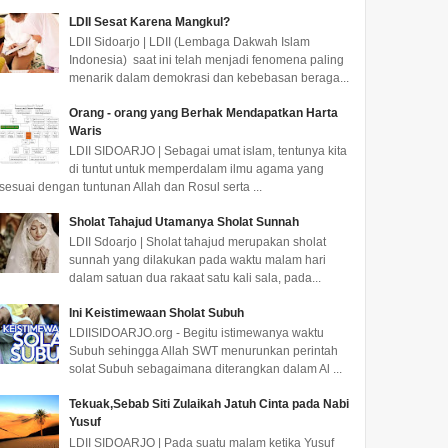
LDII Sesat Karena Mangkul?
LDII Sidoarjo | LDII (Lembaga Dakwah Islam
Indonesia) saat ini telah menjadi fenomena paling
menarik dalam demokrasi dan kebebasan beraga...
Orang - orang yang Berhak Mendapatkan Harta
Waris
LDII SIDOARJO | Sebagai umat islam, tentunya kita
di tuntut untuk memperdalam ilmu agama yang
sesuai dengan tuntunan Allah dan Rosul serta ...
Sholat Tahajud Utamanya Sholat Sunnah
LDII Sdoarjo | Sholat tahajud merupakan sholat
sunnah yang dilakukan pada waktu malam hari
dalam satuan dua rakaat satu kali sala, pada...
Ini Keistimewaan Sholat Subuh
LDIISIDOARJO.org - Begitu istimewanya waktu
Subuh sehingga Allah SWT menurunkan perintah
solat Subuh sebagaimana diterangkan dalam Al ...
Tekuak,Sebab Siti Zulaikah Jatuh Cinta pada Nabi
Yusuf
LDII SIDOARJO | Pada suatu malam ketika Yusuf