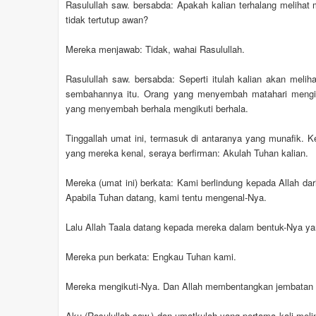
Rasulullah saw. bersabda: Apakah kalian terhalang melihat 
tidak tertutup awan?
Mereka menjawab: Tidak, wahai Rasulullah.
Rasulullah saw. bersabda: Seperti itulah kalian akan mel
sembahannya itu. Orang yang menyembah matahari mengik
yang menyembah berhala mengikuti berhala.
Tinggallah umat ini, termasuk di antaranya yang munafik. 
yang mereka kenal, seraya berfirman: Akulah Tuhan kalian.
Mereka (umat ini) berkata: Kami berlindung kepada Allah d
Apabila Tuhan datang, kami tentu mengenal-Nya.
Lalu Allah Taala datang kepada mereka dalam bentuk-Nya yan
Mereka pun berkata: Engkau Tuhan kami.
Mereka mengikuti-Nya. Dan Allah membentangkan jembatan 
Aku (Rasulullah saw.) dan umatkulah yang pertama kali melin