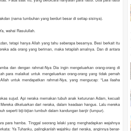
Sakdan (nama tumbuhan yang berduri besar di setiap sisinya).
a, wahai Rasulullah.
akdan, tetapi hanya Allah yang tahu seberapa besarnya. Besi berkait itu
reka ada orang yang beriman, maka tetaplah amalnya. Dan di antara
amba dan dengan rahmat-Nya Dia ingin mengeluarkan orang-orang di
ah para malaikat untuk mengeluarkan orang-orang yang tidak pernah
i Allah untuk mendapatkan rahmat-Nya, yang mengucap: "Laa ilaaha
ekas sujud. Api neraka memakan tubuh anak keturunan Adam, kecuali
Mereka dikeluarkan dari neraka, dalam keadaan hangus. Lalu mereka
h seperti biji-bijian tumbuh dalam kandungan banjir (lumpur).
ara para hamba. Tinggal seorang lelaki yang menghadapkan wajahnya
erkata: Ya Tuhanku, palingkanlah wajahku dari neraka, anginnya benar-