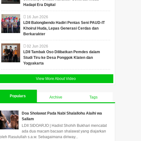
Hadapi Era Digital
16
Jun
2026
LDII Balongbendo Hadiri Pentas Seni PAUD-IT
Khoirul Huda, Lepas Generasi Cerdas dan
Berkarakter
02
Jun
2026
LDII Tambak Oso Dilibatkan Pemdes dalam
Studi Tiru ke Desa Ponggok Klaten dan
Yogyakarta
View More About Video
Populars
Archive
Tags
Doa Sholawat Pada Nabi Shalallohu Alaihi wa
Sallam
LDII SIDOARJO | Hadist Shohih Bukhari mencatat
ada dua macam bacaan shalawat yang diajarkan
oleh Rasulullah s.a.w. Sebagaimana diriway...