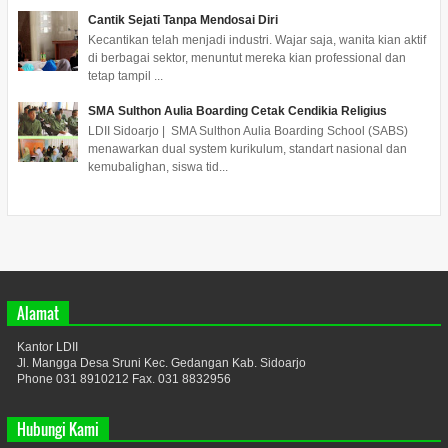
Cantik Sejati Tanpa Mendosai Diri
Kecantikan telah menjadi industri. Wajar saja, wanita kian aktif
di berbagai sektor, menuntut mereka kian professional dan
tetap tampil ...
SMA Sulthon Aulia Boarding Cetak Cendikia Religius
LDII Sidoarjo | SMA Sulthon Aulia Boarding School (SABS)
menawarkan dual system kurikulum, standart nasional dan
kemubalighan, siswa tid...
Alamat
Kantor LDII
Jl. Mangga Desa Sruni Kec. Gedangan Kab. Sidoarjo
Phone 031 8910212 Fax. 031 8832956
Hubungi Kami