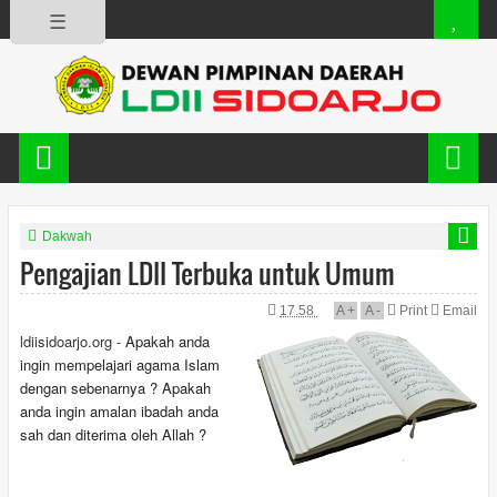
☰
Dakwah
Pengajian LDII Terbuka untuk Umum
17.58
A
+
A
-
Print
Email
ldiisidoarjo.org -
Apakah anda
ingin mempelajari agama Islam
dengan sebenarnya ? Apakah
anda ingin amalan ibadah anda
sah dan diterima oleh Allah ?