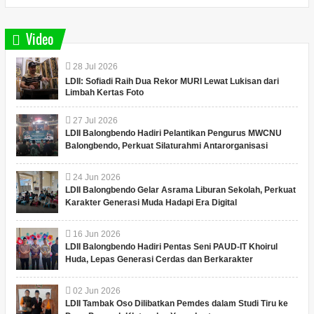
Video
28
Jul
2026
LDII: Sofiadi Raih Dua Rekor MURI Lewat Lukisan dari
Limbah Kertas Foto
27
Jul
2026
LDII Balongbendo Hadiri Pelantikan Pengurus MWCNU
Balongbendo, Perkuat Silaturahmi Antarorganisasi
24
Jun
2026
LDII Balongbendo Gelar Asrama Liburan Sekolah, Perkuat
Karakter Generasi Muda Hadapi Era Digital
16
Jun
2026
LDII Balongbendo Hadiri Pentas Seni PAUD-IT Khoirul
Huda, Lepas Generasi Cerdas dan Berkarakter
02
Jun
2026
LDII Tambak Oso Dilibatkan Pemdes dalam Studi Tiru ke