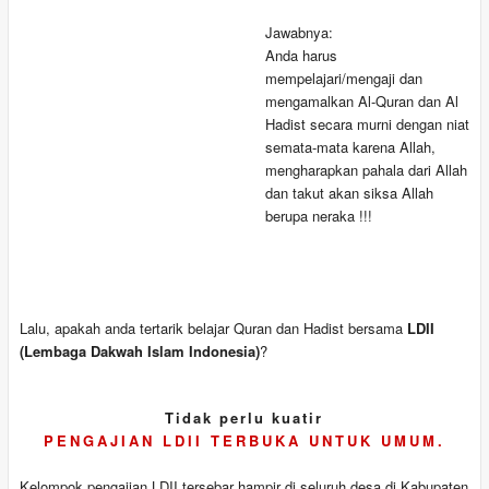
Jawabnya:
Anda harus
mempelajari/mengaji dan
mengamalkan Al-Quran dan Al
Hadist secara murni dengan niat
semata-mata karena Allah,
mengharapkan pahala dari Allah
dan takut akan siksa Allah
berupa neraka !!!
Lalu, apakah anda tertarik belajar Quran dan Hadist bersama
LDII
(Lembaga Dakwah Islam Indonesia)
?
Tidak perlu kuatir
PENGAJIAN LDII TERBUKA UNTUK UMUM.
Kelompok pengajian LDII tersebar hampir di seluruh desa di Kabupaten