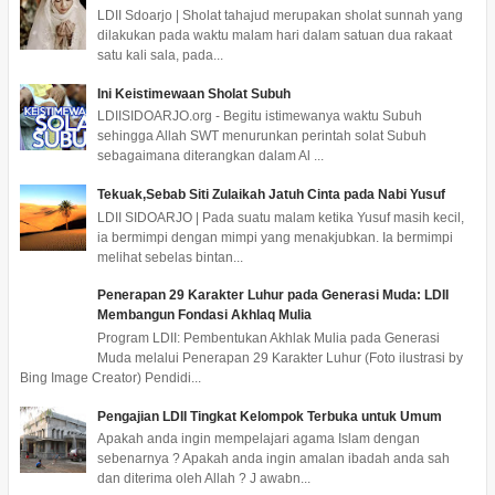
LDII Sdoarjo | Sholat tahajud merupakan sholat sunnah yang
dilakukan pada waktu malam hari dalam satuan dua rakaat
satu kali sala, pada...
Ini Keistimewaan Sholat Subuh
LDIISIDOARJO.org - Begitu istimewanya waktu Subuh
sehingga Allah SWT menurunkan perintah solat Subuh
sebagaimana diterangkan dalam Al ...
Tekuak,Sebab Siti Zulaikah Jatuh Cinta pada Nabi Yusuf
LDII SIDOARJO | Pada suatu malam ketika Yusuf masih kecil,
ia bermimpi dengan mimpi yang menakjubkan. Ia bermimpi
melihat sebelas bintan...
Penerapan 29 Karakter Luhur pada Generasi Muda: LDII
Membangun Fondasi Akhlaq Mulia
Program LDII: Pembentukan Akhlak Mulia pada Generasi
Muda melalui Penerapan 29 Karakter Luhur (Foto ilustrasi by
Bing Image Creator) Pendidi...
Pengajian LDII Tingkat Kelompok Terbuka untuk Umum
Apakah anda ingin mempelajari agama Islam dengan
sebenarnya ? Apakah anda ingin amalan ibadah anda sah
dan diterima oleh Allah ? J awabn...