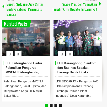
Bupati Sidoarjo Ajak Cintai
Siapa Presiden Yang Akan
Budaya sebagai Pemersatu
Terpilih?, Ini Update Terbarunya !
Bangsa
Related Posts
LDII Balongbendo Hadiri
LDII Karangbong, Senkom,
Pelantikan Pengurus
dan Babinsa Sepakat
MWCNU Balongbendo,
Perangi Berita Hoaks
Perkuat Silaturahmi
Antarorganisasi
Pelantikan Pengurus MWCNU
LDII SIDOARJO – Pengurus PAC
Balongbendo, Lailatul Ijtima, dan
LDII (Pimpinan Anak Cabang
Musyawarah Kerja I di Masjid
Lembaga Dakwah Islam
Baitur Ridl...
Indonesia) Desa Karangb...