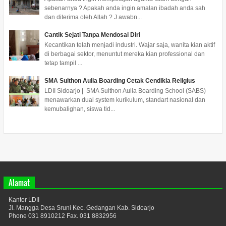
sebenarnya ? Apakah anda ingin amalan ibadah anda sah
dan diterima oleh Allah ? J awabn...
Cantik Sejati Tanpa Mendosai Diri
Kecantikan telah menjadi industri. Wajar saja, wanita kian aktif
di berbagai sektor, menuntut mereka kian professional dan
tetap tampil ...
SMA Sulthon Aulia Boarding Cetak Cendikia Religius
LDII Sidoarjo | SMA Sulthon Aulia Boarding School (SABS)
menawarkan dual system kurikulum, standart nasional dan
kemubalighan, siswa tid...
Alamat
Kantor LDII
Jl. Mangga Desa Sruni Kec. Gedangan Kab. Sidoarjo
Phone 031 8910212 Fax. 031 8832956