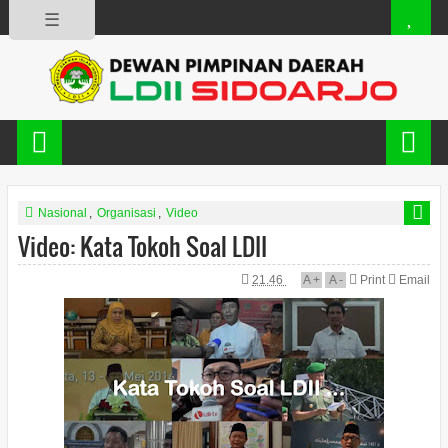
☰
Nasional
,
Organisasi
,
Video
Video: Kata Tokoh Soal LDII
21.46
A
+
A
-
Print
Email