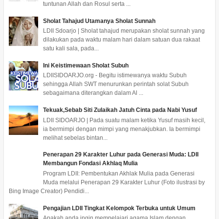
tuntunan Allah dan Rosul serta ...
Sholat Tahajud Utamanya Sholat Sunnah
LDII Sdoarjo | Sholat tahajud merupakan sholat sunnah yang
dilakukan pada waktu malam hari dalam satuan dua rakaat
satu kali sala, pada...
Ini Keistimewaan Sholat Subuh
LDIISIDOARJO.org - Begitu istimewanya waktu Subuh
sehingga Allah SWT menurunkan perintah solat Subuh
sebagaimana diterangkan dalam Al ...
Tekuak,Sebab Siti Zulaikah Jatuh Cinta pada Nabi Yusuf
LDII SIDOARJO | Pada suatu malam ketika Yusuf masih kecil,
ia bermimpi dengan mimpi yang menakjubkan. Ia bermimpi
melihat sebelas bintan...
Penerapan 29 Karakter Luhur pada Generasi Muda: LDII
Membangun Fondasi Akhlaq Mulia
Program LDII: Pembentukan Akhlak Mulia pada Generasi
Muda melalui Penerapan 29 Karakter Luhur (Foto ilustrasi by
Bing Image Creator) Pendidi...
Pengajian LDII Tingkat Kelompok Terbuka untuk Umum
Apakah anda ingin mempelajari agama Islam dengan