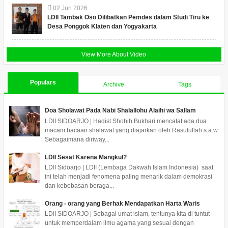
02
Jun
2026
LDII Tambak Oso Dilibatkan Pemdes dalam Studi Tiru ke
Desa Ponggok Klaten dan Yogyakarta
View More About Video
Populars
Archive
Tags
Doa Sholawat Pada Nabi Shalallohu Alaihi wa Sallam
LDII SIDOARJO | Hadist Shohih Bukhari mencatat ada dua
macam bacaan shalawat yang diajarkan oleh Rasulullah s.a.w.
Sebagaimana diriway...
LDII Sesat Karena Mangkul?
LDII Sidoarjo | LDII (Lembaga Dakwah Islam Indonesia) saat
ini telah menjadi fenomena paling menarik dalam demokrasi
dan kebebasan beraga...
Orang - orang yang Berhak Mendapatkan Harta Waris
LDII SIDOARJO | Sebagai umat islam, tentunya kita di tuntut
untuk memperdalam ilmu agama yang sesuai dengan