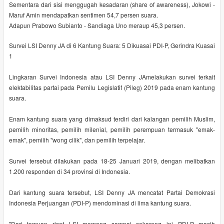
Sementara dari sisi menggugah kesadaran (share of awareness), Jokowi -
Maruf Amin mendapatkan sentimen 54,7 persen suara.
Adapun Prabowo Subianto - Sandiaga Uno meraup 45,3 persen.
Survei LSI Denny JA di 6 Kantung Suara: 5 Dikuasai PDI-P, Gerindra Kuasai
1
Lingkaran Survei Indonesia atau LSI Denny JAmelakukan survei terkait
elektabilitas partai pada Pemilu Legislatif (Pileg) 2019 pada enam kantung
suara.
Enam kantung suara yang dimaksud terdiri dari kalangan pemilih Muslim,
pemilih minoritas, pemilih milenial, pemilih perempuan termasuk "emak-
emak", pemilih "wong cilik", dan pemilih terpelajar.
Survei tersebut dilakukan pada 18-25 Januari 2019, dengan melibatkan
1.200 responden di 34 provinsi di Indonesia.
Dari kantung suara tersebut, LSI Denny JA mencatat Partai Demokrasi
Indonesia Perjuangan (PDI-P) mendominasi di lima kantung suara.
"Dari temuan riset LSI memang sampai sekarang ini PDI-P masih