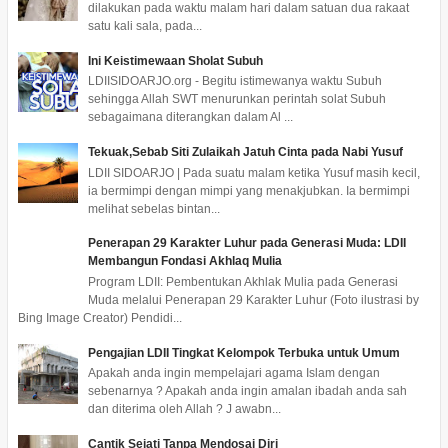
dilakukan pada waktu malam hari dalam satuan dua rakaat
satu kali sala, pada...
Ini Keistimewaan Sholat Subuh
LDIISIDOARJO.org - Begitu istimewanya waktu Subuh
sehingga Allah SWT menurunkan perintah solat Subuh
sebagaimana diterangkan dalam Al ...
Tekuak,Sebab Siti Zulaikah Jatuh Cinta pada Nabi Yusuf
LDII SIDOARJO | Pada suatu malam ketika Yusuf masih kecil,
ia bermimpi dengan mimpi yang menakjubkan. Ia bermimpi
melihat sebelas bintan...
Penerapan 29 Karakter Luhur pada Generasi Muda: LDII
Membangun Fondasi Akhlaq Mulia
Program LDII: Pembentukan Akhlak Mulia pada Generasi
Muda melalui Penerapan 29 Karakter Luhur (Foto ilustrasi by
Bing Image Creator) Pendidi...
Pengajian LDII Tingkat Kelompok Terbuka untuk Umum
Apakah anda ingin mempelajari agama Islam dengan
sebenarnya ? Apakah anda ingin amalan ibadah anda sah
dan diterima oleh Allah ? J awabn...
Cantik Sejati Tanpa Mendosai Diri