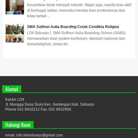
Kecantikan telah menjadi industri. Wajar saja, wanita kian aktif
di berbagai sektor, menuntut mereka kian professional dan
tetap tampil ...
SMA Sulthon Aulia Boarding Cetak Cendikia Religius
LDII Sidoarjo | SMA Sulthon Aulia Boarding School (SABS)
menawarkan dual system kurikulum, standart nasional dan
kemubalighan, siswa tid...
Alamat
Kantor LDII
Jl. Mangga Desa Sruni Kec. Gedangan Kab. Sidoarjo
Phone 031 8910212 Fax. 031 8832956
Hubungi Kami
email: info.ldiisidoarjo@gmail.com