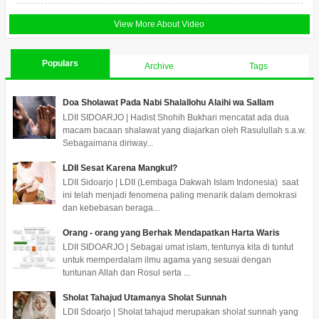
View More About Video
Populars
Archive
Tags
Doa Sholawat Pada Nabi Shalallohu Alaihi wa Sallam
LDII SIDOARJO | Hadist Shohih Bukhari mencatat ada dua
macam bacaan shalawat yang diajarkan oleh Rasulullah s.a.w.
Sebagaimana diriway...
LDII Sesat Karena Mangkul?
LDII Sidoarjo | LDII (Lembaga Dakwah Islam Indonesia) saat
ini telah menjadi fenomena paling menarik dalam demokrasi
dan kebebasan beraga...
Orang - orang yang Berhak Mendapatkan Harta Waris
LDII SIDOARJO | Sebagai umat islam, tentunya kita di tuntut
untuk memperdalam ilmu agama yang sesuai dengan
tuntunan Allah dan Rosul serta ...
Sholat Tahajud Utamanya Sholat Sunnah
LDII Sdoarjo | Sholat tahajud merupakan sholat sunnah yang