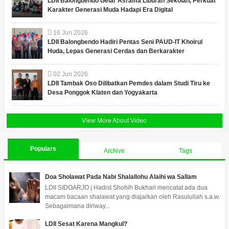
LDII Balongbendo Gelar Asrama Liburan Sekolah, Perkuat
Karakter Generasi Muda Hadapi Era Digital
16
Jun
2026
LDII Balongbendo Hadiri Pentas Seni PAUD-IT Khoirul
Huda, Lepas Generasi Cerdas dan Berkarakter
02
Jun
2026
LDII Tambak Oso Dilibatkan Pemdes dalam Studi Tiru ke
Desa Ponggok Klaten dan Yogyakarta
View More About Video
Populars
Archive
Tags
Doa Sholawat Pada Nabi Shalallohu Alaihi wa Sallam
LDII SIDOARJO | Hadist Shohih Bukhari mencatat ada dua
macam bacaan shalawat yang diajarkan oleh Rasulullah s.a.w.
Sebagaimana diriway...
LDII Sesat Karena Mangkul?