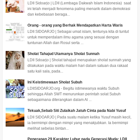
LDII Sidoarjo | LDII (Lembaga Dakwah Islam Indonesia) saat
ini telah menjadi fenomena paling menarik dalam demokrasi
dan kebebasan beraga...
Orang - orang yang Berhak Mendapatkan Harta Waris
LDII SIDOARJO | Sebagai umat islam, tentunya kita di tuntut
untuk memperdalam ilmu agama yang sesuai dengan
tuntunan Allah dan Rosul serta ...
Sholat Tahajud Utamanya Sholat Sunnah
LDII Sdoarjo | Sholat tahajud merupakan sholat sunnah yang
dilakukan pada waktu malam hari dalam satuan dua rakaat
satu kali sala, pada...
Ini Keistimewaan Sholat Subuh
LDIISIDOARJO.org - Begitu istimewanya waktu Subuh
sehingga Allah SWT menurunkan perintah solat Subuh
sebagaimana diterangkan dalam Al ...
Tekuak,Sebab Siti Zulaikah Jatuh Cinta pada Nabi Yusuf
LDII SIDOARJO | Pada suatu malam ketika Yusuf masih kecil,
ia bermimpi dengan mimpi yang menakjubkan. Ia bermimpi
melihat sebelas bintan...
Penerapan 29 Karakter Luhur pada Generasi Muda: LDII