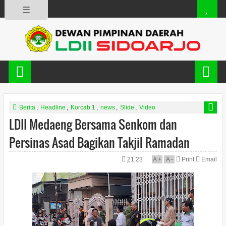
☰
Berita
,
Headline
,
Korcab 1
,
news
,
Slide
,
Video
LDII Medaeng Bersama Senkom dan
Persinas Asad Bagikan Takjil Ramadan
21.23
A
+
A
-
Print
Email