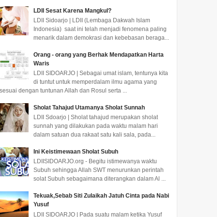
LDII Sesat Karena Mangkul?
LDII Sidoarjo | LDII (Lembaga Dakwah Islam
Indonesia) saat ini telah menjadi fenomena paling
menarik dalam demokrasi dan kebebasan beraga...
Orang - orang yang Berhak Mendapatkan Harta
Waris
LDII SIDOARJO | Sebagai umat islam, tentunya kita
di tuntut untuk memperdalam ilmu agama yang
sesuai dengan tuntunan Allah dan Rosul serta ...
Sholat Tahajud Utamanya Sholat Sunnah
LDII Sdoarjo | Sholat tahajud merupakan sholat
sunnah yang dilakukan pada waktu malam hari
dalam satuan dua rakaat satu kali sala, pada...
Ini Keistimewaan Sholat Subuh
LDIISIDOARJO.org - Begitu istimewanya waktu
Subuh sehingga Allah SWT menurunkan perintah
solat Subuh sebagaimana diterangkan dalam Al ...
Tekuak,Sebab Siti Zulaikah Jatuh Cinta pada Nabi
Yusuf
LDII SIDOARJO | Pada suatu malam ketika Yusuf