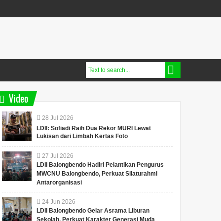
Video
28
Jul
2026
LDII: Sofiadi Raih Dua Rekor MURI Lewat
Lukisan dari Limbah Kertas Foto
27
Jul
2026
LDII Balongbendo Hadiri Pelantikan Pengurus
MWCNU Balongbendo, Perkuat Silaturahmi
Antarorganisasi
24
Jun
2026
LDII Balongbendo Gelar Asrama Liburan
Sekolah, Perkuat Karakter Generasi Muda