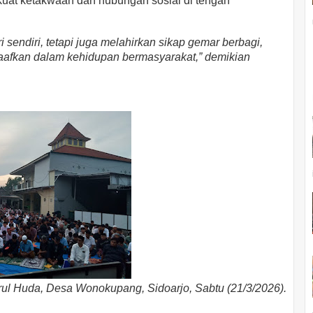
kuat ketakwaan dan hubungan sosial di tengah
sendiri, tetapi juga melahirkan sikap gemar berbagi,
afkan dalam kehidupan bermasyarakat,” demikian
irul Huda, Desa Wonokupang, Sidoarjo, Sabtu (21/3/2026).