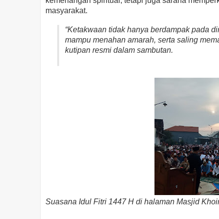
kemenangan spiritual, tetapi juga sarana memper
masyarakat.
“Ketakwaan tidak hanya berdampak pada diri 
mampu menahan amarah, serta saling mema
kutipan resmi dalam sambutan.
Suasana
Idul Fitri 1447 H di halaman Masjid Kho