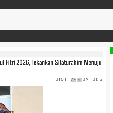
dul Fitri 2026, Tekankan Silaturahim Menuju
15.41
A
+
A
-
Print
Email