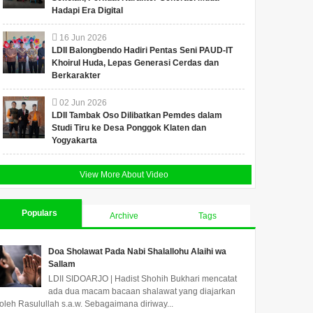
Hadapi Era Digital
16
Jun
2026
LDII Balongbendo Hadiri Pentas Seni PAUD-IT
Khoirul Huda, Lepas Generasi Cerdas dan
Berkarakter
02
Jun
2026
LDII Tambak Oso Dilibatkan Pemdes dalam
Studi Tiru ke Desa Ponggok Klaten dan
Yogyakarta
View More About Video
Populars
Archive
Tags
Doa Sholawat Pada Nabi Shalallohu Alaihi wa
Sallam
LDII SIDOARJO | Hadist Shohih Bukhari mencatat
ada dua macam bacaan shalawat yang diajarkan
oleh Rasulullah s.a.w. Sebagaimana diriway...