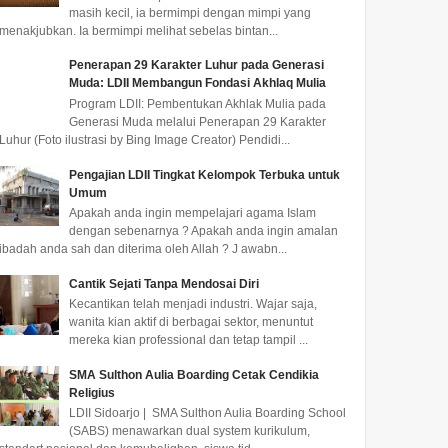
masih kecil, ia bermimpi dengan mimpi yang
menakjubkan. Ia bermimpi melihat sebelas bintan...
Penerapan 29 Karakter Luhur pada Generasi
Muda: LDII Membangun Fondasi Akhlaq Mulia
Program LDII: Pembentukan Akhlak Mulia pada
Generasi Muda melalui Penerapan 29 Karakter
Luhur (Foto ilustrasi by Bing Image Creator) Pendidi...
Pengajian LDII Tingkat Kelompok Terbuka untuk
Umum
Apakah anda ingin mempelajari agama Islam
dengan sebenarnya ? Apakah anda ingin amalan
ibadah anda sah dan diterima oleh Allah ? J awabn...
Cantik Sejati Tanpa Mendosai Diri
Kecantikan telah menjadi industri. Wajar saja,
wanita kian aktif di berbagai sektor, menuntut
mereka kian professional dan tetap tampil ...
SMA Sulthon Aulia Boarding Cetak Cendikia
Religius
LDII Sidoarjo | SMA Sulthon Aulia Boarding School
(SABS) menawarkan dual system kurikulum,