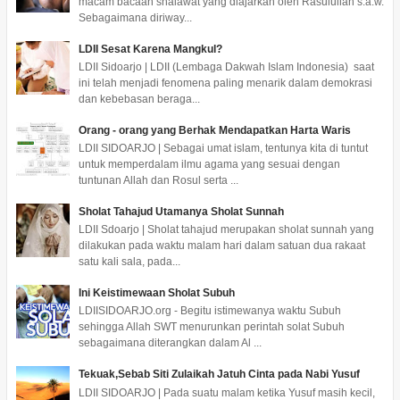
macam bacaan shalawat yang diajarkan oleh Rasulullah s.a.w.
Sebagaimana diriway...
LDII Sesat Karena Mangkul?
LDII Sidoarjo | LDII (Lembaga Dakwah Islam Indonesia) saat
ini telah menjadi fenomena paling menarik dalam demokrasi
dan kebebasan beraga...
Orang - orang yang Berhak Mendapatkan Harta Waris
LDII SIDOARJO | Sebagai umat islam, tentunya kita di tuntut
untuk memperdalam ilmu agama yang sesuai dengan
tuntunan Allah dan Rosul serta ...
Sholat Tahajud Utamanya Sholat Sunnah
LDII Sdoarjo | Sholat tahajud merupakan sholat sunnah yang
dilakukan pada waktu malam hari dalam satuan dua rakaat
satu kali sala, pada...
Ini Keistimewaan Sholat Subuh
LDIISIDOARJO.org - Begitu istimewanya waktu Subuh
sehingga Allah SWT menurunkan perintah solat Subuh
sebagaimana diterangkan dalam Al ...
Tekuak,Sebab Siti Zulaikah Jatuh Cinta pada Nabi Yusuf
LDII SIDOARJO | Pada suatu malam ketika Yusuf masih kecil,