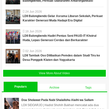
Balongbendo, Perkuat Silaturahmi Antarorganisasi
24
Jun
2026
LDII Balongbendo Gelar Asrama Liburan Sekolah, Perkuat
Karakter Generasi Muda Hadapi Era Digital
16
Jun
2026
LDII Balongbendo Hadiri Pentas Seni PAUD-IT Khoirul
Huda, Lepas Generasi Cerdas dan Berkarakter
02
Jun
2026
LDII Tambak Oso Dilibatkan Pemdes dalam Studi Tiru ke
Desa Ponggok Klaten dan Yogyakarta
View More About Video
Populars
Archive
Tags
Doa Sholawat Pada Nabi Shalallohu Alaihi wa Sallam
LDII SIDOARJO | Hadist Shohih Bukhari mencatat ada dua