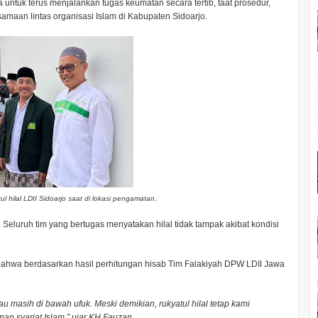
 untuk terus menjalankan tugas keumatan secara tertib, taat prosedur,
maan lintas organisasi Islam di Kabupaten Sidoarjo.
l hilal LDII Sidoarjo saat di lokasi pengamatan
.
 Seluruh tim yang bertugas menyatakan hilal tidak tampak akibat kondisi
hwa berdasarkan hasil perhitungan hisab Tim Falakiyah DPW LDII Jawa
au masih di bawah ufuk. Meski demikian, rukyatul hilal tetap kami
an syariat Islam,” ujar KH Fauzan.