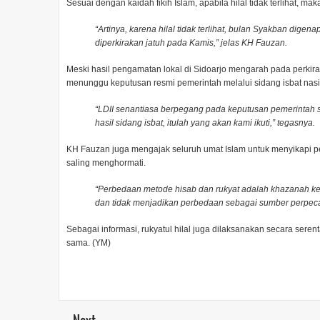
Sesuai dengan kaidah fikih Islam, apabila hilal tidak terlihat, m
“
Artinya, karena hilal tidak terlihat, bulan Syakban dig
diperkirakan jatuh pada Kamis,” jelas KH Fauzan
.
Meski hasil pengamatan lokal di Sidoarjo mengarah pada perkir
menunggu keputusan resmi pemerintah melalui sidang isbat nasi
“
LDII senantiasa berpegang pada keputusan pemerintah 
hasil sidang isbat, itulah yang akan kami ikuti,” tegasnya.
KH Fauzan juga mengajak seluruh umat Islam untuk menyikapi
saling menghormati.
“
Perbedaan metode hisab dan rukyat adalah khazanah ke
dan tidak menjadikan perbedaan sebagai sumber perpec
Sebagai informasi, rukyatul hilal juga dilaksanakan secara sere
sama. (YM)