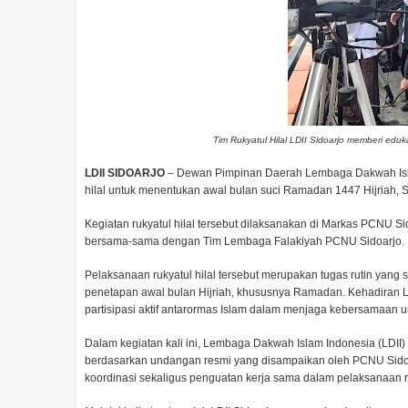
Tim Rukyatul Hilal LDII Sidoarjo memberi edu
LDII SIDOARJO
– Dewan Pimpinan Daerah Lembaga Dakwah Islam
hilal untuk menentukan awal bulan suci Ramadan 1447 Hijriah, S
Kegiatan rukyatul hilal tersebut dilaksanakan di Markas PCNU Sid
bersama-sama dengan Tim Lembaga Falakiyah PCNU Sidoarjo.
Pelaksanaan rukyatul hilal tersebut merupakan tugas rutin yang 
penetapan awal bulan Hijriah, khususnya Ramadan. Kehadiran LD
partisipasi aktif antarormas Islam dalam menjaga kebersamaan u
Dalam kegiatan kali ini, Lembaga Dakwah Islam Indonesia (LDII) 
berdasarkan undangan resmi yang disampaikan oleh PCNU Sidoa
koordinasi sekaligus penguatan kerja sama dalam pelaksanaan r