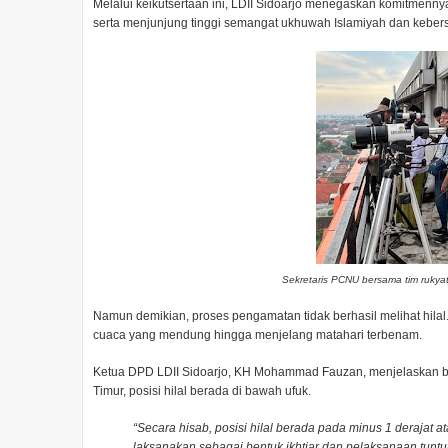
Melalui keikutsertaan ini, LDII Sidoarjo menegaskan komitmennya
serta menjunjung tinggi semangat ukhuwah Islamiyah dan kebersa
Sekretaris PCNU bersama tim rukyatu
Namun demikian, proses pengamatan tidak berhasil melihat hilal.
cuaca yang mendung hingga menjelang matahari terbenam.
Ketua DPD LDII Sidoarjo, KH Mohammad Fauzan, menjelaskan ba
Timur, posisi hilal berada di bawah ufuk.
“
Secara hisab, posisi hilal berada pada minus 1 derajat at
laksanakan sebagai bentuk ikhtiar dan pelaksanaan tuntun