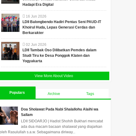
Hadapi Era Digital
16
Jun
2026
LDII Balongbendo Hadiri Pentas Seni PAUD-IT
Khoirul Huda, Lepas Generasi Cerdas dan
Berkarakter
02
Jun
2026
LDII Tambak Oso Dilibatkan Pemdes dalam
Studi Tiru ke Desa Ponggok Klaten dan
Yogyakarta
View More About Video
Populars
Archive
Tags
Doa Sholawat Pada Nabi Shalallohu Alaihi wa
Sallam
LDII SIDOARJO | Hadist Shohih Bukhari mencatat
ada dua macam bacaan shalawat yang diajarkan
oleh Rasulullah s.a.w. Sebagaimana diriway...