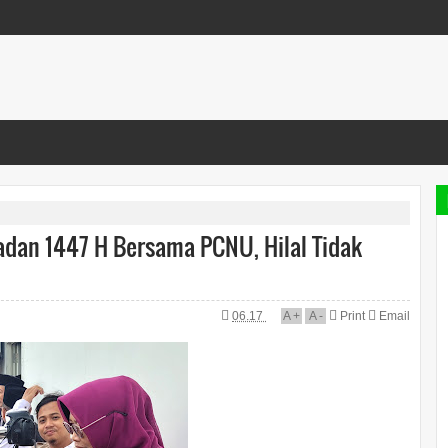
madan 1447 H Bersama PCNU, Hilal Tidak
06.17
A
+
A
-
Print
Email