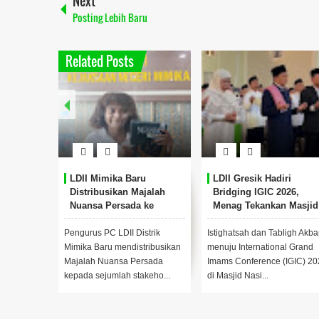
Next
Posting Lebih Baru
Related Posts
at Sinergi
LDII Mimika Baru
LDII Gresik Hadiri
sama
Distribusikan Majalah
Bridging IGIC 2026,
Nuansa Persada ke
Menag Tekankan Masjid
as
Stakeholder
sebagai Pusat
Pemberdayaan Umat
Kecamatan
Pengurus PC LDII Distrik
Istighatsah dan Tabligh Akba
 TNI,
Mimika Baru mendistribusikan
menuju International Grand
Polri, dan
Majalah Nuansa Persada
Imams Conference (IGIC) 20
.
kepada sejumlah stakeho...
di Masjid Nasi...