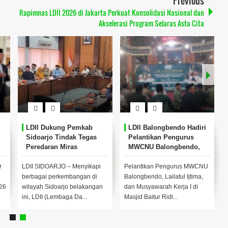
Previous
Rapimnas LDII 2026 di Jakarta Perkuat Konsolidasi Nasional dan
Akselerasi Program Selaras Asta Cita
LDII Dukung Pemkab
LDII Balongbendo Hadiri
Sidoarjo Tindak Tegas
Pelantikan Pengurus
Peredaran Miras
MWCNU Balongbendo,
Perkuat Silaturahmi
Antarorganisasi
r
LDII SIDOARJO – Menyikapi
Pelantikan Pengurus MWCNU
berbagai perkembangan di
Balongbendo, Lailatul Ijtima,
26
wilayah Sidoarjo belakangan
dan Musyawarah Kerja I di
ini, LDII (Lembaga Da...
Masjid Baitur Ridl...