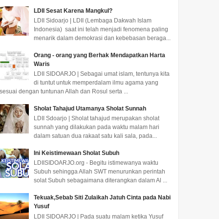
LDII Sesat Karena Mangkul?
LDII Sidoarjo | LDII (Lembaga Dakwah Islam
Indonesia) saat ini telah menjadi fenomena paling
menarik dalam demokrasi dan kebebasan beraga...
Orang - orang yang Berhak Mendapatkan Harta
Waris
LDII SIDOARJO | Sebagai umat islam, tentunya kita
di tuntut untuk memperdalam ilmu agama yang
sesuai dengan tuntunan Allah dan Rosul serta ...
Sholat Tahajud Utamanya Sholat Sunnah
LDII Sdoarjo | Sholat tahajud merupakan sholat
sunnah yang dilakukan pada waktu malam hari
dalam satuan dua rakaat satu kali sala, pada...
Ini Keistimewaan Sholat Subuh
LDIISIDOARJO.org - Begitu istimewanya waktu
Subuh sehingga Allah SWT menurunkan perintah
solat Subuh sebagaimana diterangkan dalam Al ...
Tekuak,Sebab Siti Zulaikah Jatuh Cinta pada Nabi
Yusuf
LDII SIDOARJO | Pada suatu malam ketika Yusuf