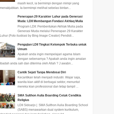
masih kecil, ia bermimpi dengan mimpi yang
menakjubkan. Ia bermimpi melihat sebelas bintan...
Penerapan 29 Karakter Luhur pada Generasi
Muda: LDII Membangun Fondasi Akhlaq Mulia
Program LDII: Pembentukan Akhlak Mulia pada
Generasi Muda melalui Penerapan 29 Karakter
Luhur (Foto ilustrasi by Bing Image Creator) Pendidi...
Pengajian LDII Tingkat Kelompok Terbuka untuk
Umum
Apakah anda ingin mempelajari agama Islam
dengan sebenarnya ? Apakah anda ingin amalan
ibadah anda sah dan diterima oleh Allah ? J awabn...
Cantik Sejati Tanpa Mendosai Diri
Kecantikan telah menjadi industri. Wajar saja,
wanita kian aktif di berbagai sektor, menuntut
mereka kian professional dan tetap tampil ...
SMA Sulthon Aulia Boarding Cetak Cendikia
Religius
LDII Sidoarjo | SMA Sulthon Aulia Boarding School
(SABS) menawarkan dual system kurikulum,