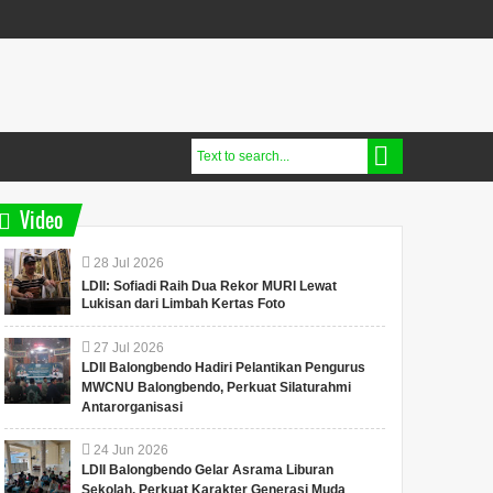
Video
28
Jul
2026
LDII: Sofiadi Raih Dua Rekor MURI Lewat
Lukisan dari Limbah Kertas Foto
27
Jul
2026
LDII Balongbendo Hadiri Pelantikan Pengurus
MWCNU Balongbendo, Perkuat Silaturahmi
Antarorganisasi
24
Jun
2026
LDII Balongbendo Gelar Asrama Liburan
Sekolah, Perkuat Karakter Generasi Muda