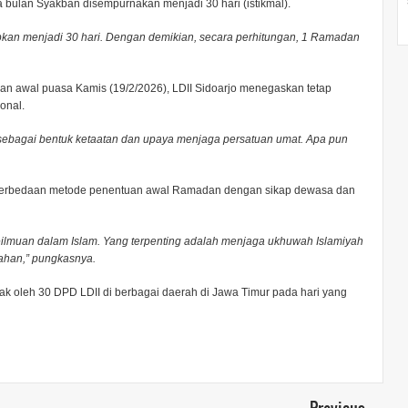
aka bulan Syakban disempurnakan menjadi 30 hari (istikmal).
enapkan menjadi 30 hari. Dengan demikian, secara perhitungan, 1 Ramadan
aan awal puasa Kamis (19/2/2026), LDII Sidoarjo menegaskan tetap
onal.
sebagai bentuk ketaatan dan upaya menjaga persatuan umat. Apa pun
 perbedaan metode penentuan awal Ramadan dengan sikap dewasa dan
ilmuan dalam Islam. Yang terpenting adalah menjaga ukhuwah Islamiyah
ahan,” pungkasnya.
ntak oleh 30 DPD LDII di berbagai daerah di Jawa Timur pada hari yang