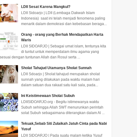
LDII Sesat Karena Mangkul?
LDII Sidoarjo | LDII (Lembaga Dakwah Islam
Indonesia) saat ini telah menjadi fenomena paling
menarik dalam demokrasi dan kebebasan beraga...
Orang - orang yang Berhak Mendapatkan Harta
Waris
LDII SIDOARJO | Sebagai umat islam, tentunya kita
di tuntut untuk memperdalam ilmu agama yang
sesuai dengan tuntunan Allah dan Rosul serta ...
Sholat Tahajud Utamanya Sholat Sunnah
LDII Sdoarjo | Sholat tahajud merupakan sholat
sunnah yang dilakukan pada waktu malam hari
dalam satuan dua rakaat satu kali sala, pada...
Ini Keistimewaan Sholat Subuh
LDIISIDOARJO.org - Begitu istimewanya waktu
Subuh sehingga Allah SWT menurunkan perintah
solat Subuh sebagaimana diterangkan dalam Al ...
Tekuak,Sebab Siti Zulaikah Jatuh Cinta pada Nabi
Yusuf
LDII SIDOARJO | Pada suatu malam ketika Yusuf