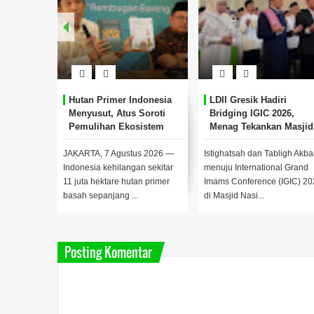
Hutan Primer Indonesia
LDII Gresik Hadiri
Menyusut, Atus Soroti
Bridging IGIC 2026,
Pemulihan Ekosistem
Menag Tekankan Masjid
sebagai Pusat
Pemberdayaan Umat
JAKARTA, 7 Agustus 2026 —
Istighatsah dan Tabligh Akba
Indonesia kehilangan sekitar
menuju International Grand
11 juta hektare hutan primer
Imams Conference (IGIC) 20
basah sepanjang ...
di Masjid Nasi...
Posting Komentar