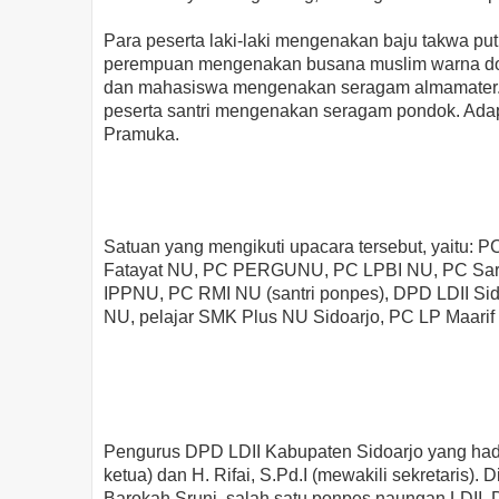
Para peserta laki-laki mengenakan baju takwa put
perempuan mengenakan busana muslim warna domin
dan mahasiswa mengenakan seragam almamater. 
peserta santri mengenakan seragam pondok. Ad
Pramuka.
Satuan yang mengikuti upacara tersebut, yaitu: 
Fatayat NU, PC PERGUNU, PC LPBI NU, PC Sar
IPPNU, PC RMI NU (santri ponpes), DPD LDII S
NU, pelajar SMK Plus NU Sidoarjo, PC LP Maarif
Pengurus DPD LDII Kabupaten Sidoarjo yang hadir 
ketua) dan H. Rifai, S.Pd.I (mewakili sekretaris). 
Barokah Sruni, salah satu ponpes naungan LDII.