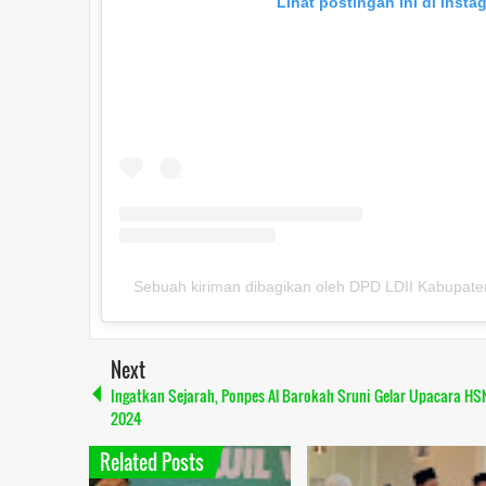
Lihat postingan ini di Insta
Sebuah kiriman dibagikan oleh DPD LDII Kabupaten 
Next
Ingatkan Sejarah, Ponpes Al Barokah Sruni Gelar Upacara HS
2024
Related Posts