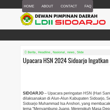
HOME
ABOUT
CONTACT
FAQ
Berita
,
Headline
,
Nasional
,
news
,
Slide
Upacara HSN 2024 Sidoarjo Ingatkan
SIDOARJO
– Upacara peringatan HSN (Hari Santr
dilaksanakan di Alun-Alun Kabupaten Sidoarjo, S
Sidoarjo Muhammad Isa Anshori, yang membacak
tema “Menyambung Juang, Merengkuh Masa Dep