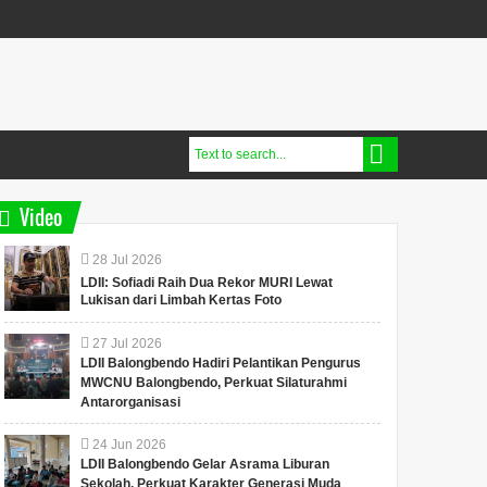
Video
28
Jul
2026
LDII: Sofiadi Raih Dua Rekor MURI Lewat
Lukisan dari Limbah Kertas Foto
27
Jul
2026
LDII Balongbendo Hadiri Pelantikan Pengurus
MWCNU Balongbendo, Perkuat Silaturahmi
Antarorganisasi
24
Jun
2026
LDII Balongbendo Gelar Asrama Liburan
Sekolah, Perkuat Karakter Generasi Muda