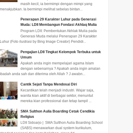
masih kecil, ia bermimpi dengan mimpi yang
menakjubkan. Ia bermimpi melihat sebelas bintan...
Penerapan 29 Karakter Luhur pada Generasi
Muda: LDII Membangun Fondasi Akhlaq Mulia
Program LDII: Pembentukan Akhlak Mulia pada
Generasi Muda melalui Penerapan 29 Karakter
Luhur (Foto ilustrasi by Bing Image Creator) Pendidi...
Pengajian LDII Tingkat Kelompok Terbuka untuk
Umum
Apakah anda ingin mempelajari agama Islam
dengan sebenarnya ? Apakah anda ingin amalan
ibadah anda sah dan diterima oleh Allah ? J awabn...
Cantik Sejati Tanpa Mendosai Diri
Kecantikan telah menjadi industri. Wajar saja,
wanita kian aktif di berbagai sektor, menuntut
mereka kian professional dan tetap tampil ...
SMA Sulthon Aulia Boarding Cetak Cendikia
Religius
LDII Sidoarjo | SMA Sulthon Aulia Boarding School
(SABS) menawarkan dual system kurikulum,