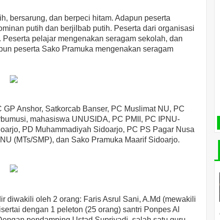
ih, bersarung, dan berpeci hitam. Adapun peserta
an putih dan berjilbab putih. Peserta dari organisasi
Peserta pelajar mengenakan seragam sekolah, dan
apun peserta Sako Pramuka mengenakan seragam
PC GP Anshor, Satkorcab Banser, PC Muslimat NU, PC
bumusi, mahasiswa UNUSIDA, PC PMII, PC IPNU-
idoarjo, PD Muhammadiyah Sidoarjo, PC PS Pagar Nusa
 NU (MTs/SMP), dan Sako Pramuka Maarif Sidoarjo.
diwakili oleh 2 orang: Faris Asrul Sani, A.Md (mewakili
Disertai dengan 1 peleton (25 orang) santri Ponpes Al
 Dengan pendamping Ustad Supriyadi, salah satu guru