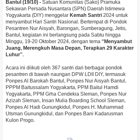
Bantul (19/10) -
Satuan Komunitas (Sako) Pramuka
Sekawan Persada Nusantara (SPN) Daerah Istimewa
Yogyakarta (DIY) menggelar
Kemah Santri
2024 untuk
menyambut Hari Santri Nasional. Bertempat di Pondok
Pesantren Nur Aisyah, Barongan, Sumberagung, Jetis,
Bantul, kegiatan ini berlangsung pada Sabtu hingga
Minggu, 19-20 Oktober 2024, dengan tema
“Menyambut
Juang, Merengkuh Masa Depan, Terapkan 29 Karakter
Luhur”.
Acara ini diikuti oleh 367 santri dari berbagai pondok
pesantren di bawah naungan DPW LDII DIY, termasuk
Ponpes Al Barokah Bantul, Ponpes Nur Aisyah Bantul,
PPPM Baitussalam Yogyakarta, PPM Baitul Hamdi
Yogyakarta, PPM Grha Cendekia Sleman, Ponpes Nur
Azizah Sleman, Insan Mulia Boarding School Sleman,
Ponpes Al Hadi Gunungkidul, Ponpes H. Muhammad
Utsman Gunungkidul, dan Ponpes Bani Kadarusman
Kulon Progo.