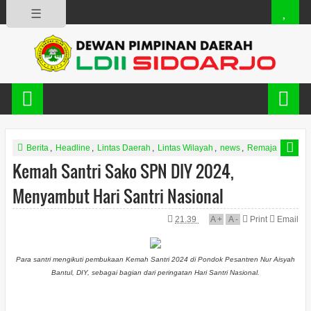
☰
Berita
,
Headline
,
Lintas Daerah
,
Lintas Wilayah
,
news
,
Remaja
,
Slide
Kemah Santri Sako SPN DIY 2024,
Menyambut Hari Santri Nasional
21.39
A
+
A
-
Print
Email
Para santri mengikuti pembukaan Kemah Santri 2024 di Pondok Pesantren Nur Aisyah
Bantul, DIY, sebagai bagian dari peringatan Hari Santri Nasional.