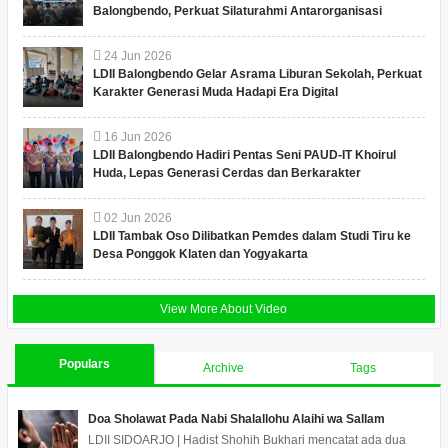
Balongbendo, Perkuat Silaturahmi Antarorganisasi
24
Jun
2026
LDII Balongbendo Gelar Asrama Liburan Sekolah, Perkuat
Karakter Generasi Muda Hadapi Era Digital
16
Jun
2026
LDII Balongbendo Hadiri Pentas Seni PAUD-IT Khoirul
Huda, Lepas Generasi Cerdas dan Berkarakter
02
Jun
2026
LDII Tambak Oso Dilibatkan Pemdes dalam Studi Tiru ke
Desa Ponggok Klaten dan Yogyakarta
View More About Video
Populars
Archive
Tags
Doa Sholawat Pada Nabi Shalallohu Alaihi wa Sallam
LDII SIDOARJO | Hadist Shohih Bukhari mencatat ada dua