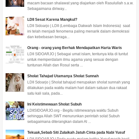
macam bacaan shalawat yang diajarkan oleh Rasulullah s.a.w.
Sebagaimana diriway...
LDII Sesat Karena Mangkul?
LDII Sidoarjo | LDII (Lembaga Dakwah Islam Indonesia) saat
ini telah menjadi fenomena paling menarik dalam demokrasi
dan kebebasan beraga...
Orang - orang yang Berhak Mendapatkan Harta Waris
LDII SIDOARJO | Sebagai umat islam, tentunya kita di tuntut
untuk memperdalam ilmu agama yang sesuai dengan
tuntunan Allah dan Rosul serta ...
Sholat Tahajud Utamanya Sholat Sunnah
LDII Sdoarjo | Sholat tahajud merupakan sholat sunnah yang
dilakukan pada waktu malam hari dalam satuan dua rakaat
satu kali sala, pada...
Ini Keistimewaan Sholat Subuh
LDIISIDOARJO.org - Begitu istimewanya waktu Subuh
sehingga Allah SWT menurunkan perintah solat Subuh
sebagaimana diterangkan dalam Al ...
Tekuak,Sebab Siti Zulaikah Jatuh Cinta pada Nabi Yusuf
LDII SIDOARJO | Pada suatu malam ketika Yusuf masih kecil,