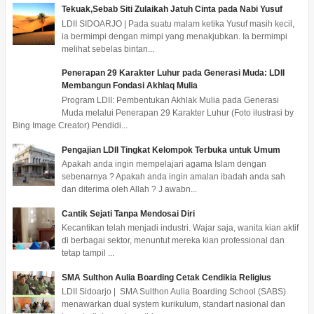
Tekuak,Sebab Siti Zulaikah Jatuh Cinta pada Nabi Yusuf
LDII SIDOARJO | Pada suatu malam ketika Yusuf masih kecil,
ia bermimpi dengan mimpi yang menakjubkan. Ia bermimpi
melihat sebelas bintan...
Penerapan 29 Karakter Luhur pada Generasi Muda: LDII
Membangun Fondasi Akhlaq Mulia
Program LDII: Pembentukan Akhlak Mulia pada Generasi
Muda melalui Penerapan 29 Karakter Luhur (Foto ilustrasi by
Bing Image Creator) Pendidi...
Pengajian LDII Tingkat Kelompok Terbuka untuk Umum
Apakah anda ingin mempelajari agama Islam dengan
sebenarnya ? Apakah anda ingin amalan ibadah anda sah
dan diterima oleh Allah ? J awabn...
Cantik Sejati Tanpa Mendosai Diri
Kecantikan telah menjadi industri. Wajar saja, wanita kian aktif
di berbagai sektor, menuntut mereka kian professional dan
tetap tampil ...
SMA Sulthon Aulia Boarding Cetak Cendikia Religius
LDII Sidoarjo | SMA Sulthon Aulia Boarding School (SABS)
menawarkan dual system kurikulum, standart nasional dan