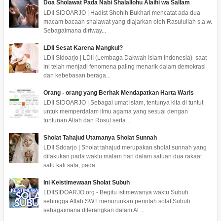
Doa Sholawat Pada Nabi Shalallohu Alaihi wa Sallam
LDII SIDOARJO | Hadist Shohih Bukhari mencatat ada dua
macam bacaan shalawat yang diajarkan oleh Rasulullah s.a.w.
Sebagaimana diriway...
LDII Sesat Karena Mangkul?
LDII Sidoarjo | LDII (Lembaga Dakwah Islam Indonesia) saat
ini telah menjadi fenomena paling menarik dalam demokrasi
dan kebebasan beraga...
Orang - orang yang Berhak Mendapatkan Harta Waris
LDII SIDOARJO | Sebagai umat islam, tentunya kita di tuntut
untuk memperdalam ilmu agama yang sesuai dengan
tuntunan Allah dan Rosul serta ...
Sholat Tahajud Utamanya Sholat Sunnah
LDII Sdoarjo | Sholat tahajud merupakan sholat sunnah yang
dilakukan pada waktu malam hari dalam satuan dua rakaat
satu kali sala, pada...
Ini Keistimewaan Sholat Subuh
LDIISIDOARJO.org - Begitu istimewanya waktu Subuh
sehingga Allah SWT menurunkan perintah solat Subuh
sebagaimana diterangkan dalam Al ...