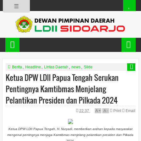
☰
Berita
,
Headline
,
Lintas Daerah
,
news
,
Slide
Ketua DPW LDII Papua Tengah Serukan
Pentingnya Kamtibmas Menjelang
Pelantikan Presiden dan Pilkada 2024
22.37
A
+
A
-
Print
Email
Ketua DPW LDII Papua Tengah, H. Nuryadi, memberikan arahan kepada masyarakat
mengenai pentingnya menjaga Kamtibmas menjelang pelantikan presiden dan Pilkada
2024.