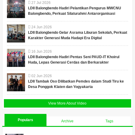
27
Jul
2026
LDII Balongbendo Hadiri Pelantikan Pengurus MWCNU
Balongbendo, Perkuat Silaturahmi Antarorganisasi
24
Jun
2026
LDII Balongbendo Gelar Asrama Liburan Sekolah, Perkuat
Karakter Generasi Muda Hadapi Era Digital
16
Jun
2026
LDII Balongbendo Hadiri Pentas Seni PAUD-IT Khoirul
Huda, Lepas Generasi Cerdas dan Berkarakter
02
Jun
2026
LDII Tambak Oso Dilibatkan Pemdes dalam Studi Tiru ke
Desa Ponggok Klaten dan Yogyakarta
View More About Video
Populars
Archive
Tags