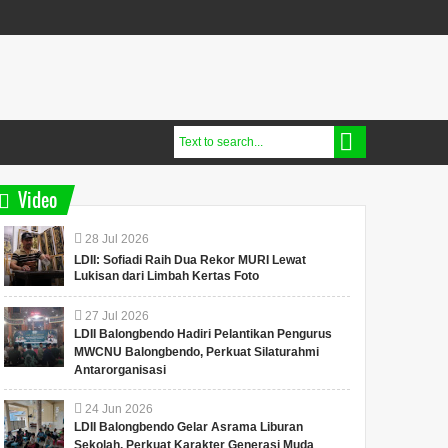
Video
28
Jul
2026
LDII: Sofiadi Raih Dua Rekor MURI Lewat
Lukisan dari Limbah Kertas Foto
27
Jul
2026
LDII Balongbendo Hadiri Pelantikan Pengurus
MWCNU Balongbendo, Perkuat Silaturahmi
Antarorganisasi
24
Jun
2026
LDII Balongbendo Gelar Asrama Liburan
Sekolah, Perkuat Karakter Generasi Muda