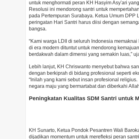
untuk menghormati peran KH Hasyim Asy'ari yan
Resolusi ini mendorong santri untuk mempertaha
pada Pertempuran Surabaya. Ketua Umum DPP L
peringatan Hari Santri harus diisi dengan sema
bangsa.
“Kami warga LDII di seluruh Indonesia memaknai 
di era modern dituntut untuk mendorong kemajuan
berdakwah dalam dimensi yang semakin luas,” ujar
Lebih lanjut, KH Chriswanto menyebut bahwa sant
dengan berkiprah di bidang profesional seperti ekon
“Inilah yang kami sebut insan profesional religius
negara maju yang bermartabat dan diberkahi Alla
Peningkatan Kualitas SDM Santri untuk 
KH Sunarto, Ketua Pondok Pesantren Wali Baroka
dijadikan momentum untuk merefleksi peran santr