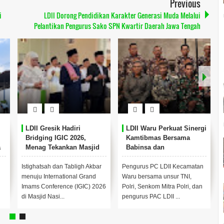
Previous
i
LDII Dorong Pendidikan Karakter Generasi Muda Melalui
Pelantikan Pengurus Sako SPN Kwartir Daerah Jawa Tengah
LDII Gresik Hadiri
LDII Waru Perkuat Sinergi
Bridging IGIC 2026,
Kamtibmas Bersama
a
Menag Tekankan Masjid
Babinsa dan
sebagai Pusat
Bhabinkamtibmas
Pemberdayaan Umat
Istighatsah dan Tabligh Akbar
Pengurus PC LDII Kecamatan
menuju International Grand
Waru bersama unsur TNI,
Imams Conference (IGIC) 2026
Polri, Senkom Mitra Polri, dan
di Masjid Nasi...
pengurus PAC LDII ...