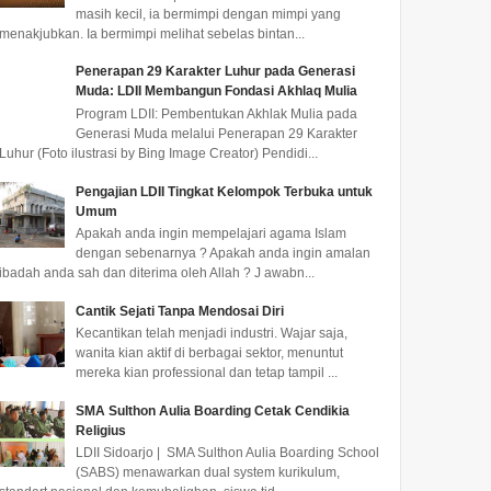
masih kecil, ia bermimpi dengan mimpi yang
menakjubkan. Ia bermimpi melihat sebelas bintan...
Penerapan 29 Karakter Luhur pada Generasi
Muda: LDII Membangun Fondasi Akhlaq Mulia
Program LDII: Pembentukan Akhlak Mulia pada
Generasi Muda melalui Penerapan 29 Karakter
Luhur (Foto ilustrasi by Bing Image Creator) Pendidi...
Pengajian LDII Tingkat Kelompok Terbuka untuk
Umum
Apakah anda ingin mempelajari agama Islam
dengan sebenarnya ? Apakah anda ingin amalan
ibadah anda sah dan diterima oleh Allah ? J awabn...
LDII Balongbendo
LDII Mimika Serahkan
LDII 
Audiensi dengan
Majalah Nuansa Persada
Sidoar
Cantik Sejati Tanpa Mendosai Diri
Kapolsek Baru Perkuat
ke Instansi Pemerintah di
Pereda
Kecantikan telah menjadi industri. Wajar saja,
Sinergi Kamtibmas
Timika
wanita kian aktif di berbagai sektor, menuntut
Pengurus PC LDII Kecamatan
Pengurus PAC LDII Kelurahan
LDII SID
mereka kian professional dan tetap tampil ...
Balongbendo bersama
Timika Jaya menyerahkan
berbagai
Senkom Mitra Polri melakukan
Majalah Nuansa Persada edisi
wilayah 
SMA Sulthon Aulia Boarding Cetak Cendikia
Religius
audiensi dan silaturahmi...
Juli 2026 kepada pe...
ini, LDII
LDII Sidoarjo | SMA Sulthon Aulia Boarding School
(SABS) menawarkan dual system kurikulum,