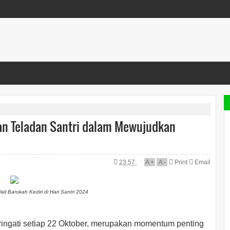
kan Teladan Santri dalam Mewujudkan
23.57
A
+
A
-
Print
Email
li Barokah Kediri di Hari Santri 2024
ringati setiap 22 Oktober, merupakan momentum penting