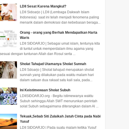
LDII Sesat Karena Mangkul?
LDII Sidoarjo | LDII (Lembaga Dakwah Islam
Indonesia) saat ini telah menjadi fenomena paling
menarik dalam demokrasi dan kebebasan beraga...
Orang - orang yang Berhak Mendapatkan Harta
Waris
LDII SIDOARJO | Sebagai umat islam, tentunya kita
di tuntut untuk memperdalam ilmu agama yang
sesuai dengan tuntunan Allah dan Rosul serta ...
Sholat Tahajud Utamanya Sholat Sunnah
LDII Sdoarjo | Sholat tahajud merupakan sholat
sunnah yang dilakukan pada waktu malam hari
dalam satuan dua rakaat satu kali sala, pada...
Ini Keistimewaan Sholat Subuh
LDIISIDOARJO.org - Begitu istimewanya waktu
Subuh sehingga Allah SWT menurunkan perintah
solat Subuh sebagaimana diterangkan dalam Al ...
Tekuak,Sebab Siti Zulaikah Jatuh Cinta pada Nabi
Yusuf
LDII SIDOARJO | Pada suatu malam ketika Yusuf