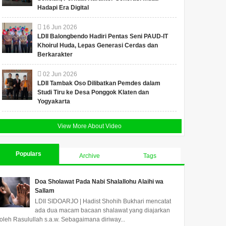
Hadapi Era Digital
16
Jun
2026
LDII Balongbendo Hadiri Pentas Seni PAUD-IT
Khoirul Huda, Lepas Generasi Cerdas dan
Berkarakter
02
Jun
2026
LDII Tambak Oso Dilibatkan Pemdes dalam
Studi Tiru ke Desa Ponggok Klaten dan
Yogyakarta
View More About Video
Populars
Archive
Tags
Doa Sholawat Pada Nabi Shalallohu Alaihi wa
Sallam
LDII SIDOARJO | Hadist Shohih Bukhari mencatat
ada dua macam bacaan shalawat yang diajarkan
oleh Rasulullah s.a.w. Sebagaimana diriway...