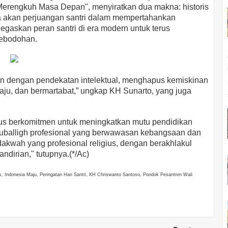
Merengkuh Masa Depan", menyiratkan dua makna: historis
ta akan perjuangan santri dalam mempertahankan
askan peran santri di era modern untuk terus
kebodohan.
n dengan pendekatan intelektual, menghapus kemiskinan
u, dan bermartabat,” ungkap KH Sunarto, yang juga
rus berkomitmen untuk meningkatkan mutu pendidikan
muballigh profesional yang berwawasan kebangsaan dan
 dakwah yang profesional religius, dengan berakhlakul
dirian," tutupnya.(*/Ac)
ius, Indonesia Maju, Peringatan Hari Santri, KH Chriswanto Santoso, Pondok Pesantren Wali