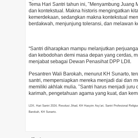
Tema Hari Santri tahun ini, "Menyambung Juang 
dan kontekstual. Makna historis mengingatkan ki
kemerdekaan, sedangkan makna kontekstual meneg
berdakwah, menjunjung toleransi, dan melawan 
“Santri diharapkan mampu melanjutkan perjuanga
dan kebodohan demi masa depan yang cerdas, maj
menjabat sebagai Dewan Penasihat DPP LDII.
Pesantren Wali Barokah, menurut KH Sunarto, te
santri, mempersiapkan mereka menjadi dai dan 
memiliki akhlak mulia. "Santri harus menjadi juru
karimah, pengetahuan agama yang kuat, dan keman
LDII, Hari Santri 2024, Resolusi Jihad, KH Hasyim Asy'ari, Santri Profesional Relig
Barokah, KH Sunarto.