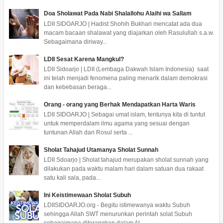
Doa Sholawat Pada Nabi Shalallohu Alaihi wa Sallam
LDII SIDOARJO | Hadist Shohih Bukhari mencatat ada dua
macam bacaan shalawat yang diajarkan oleh Rasulullah s.a.w.
Sebagaimana diriway...
LDII Sesat Karena Mangkul?
LDII Sidoarjo | LDII (Lembaga Dakwah Islam Indonesia) saat
ini telah menjadi fenomena paling menarik dalam demokrasi
dan kebebasan beraga...
Orang - orang yang Berhak Mendapatkan Harta Waris
LDII SIDOARJO | Sebagai umat islam, tentunya kita di tuntut
untuk memperdalam ilmu agama yang sesuai dengan
tuntunan Allah dan Rosul serta ...
Sholat Tahajud Utamanya Sholat Sunnah
LDII Sdoarjo | Sholat tahajud merupakan sholat sunnah yang
dilakukan pada waktu malam hari dalam satuan dua rakaat
satu kali sala, pada...
Ini Keistimewaan Sholat Subuh
LDIISIDOARJO.org - Begitu istimewanya waktu Subuh
sehingga Allah SWT menurunkan perintah solat Subuh