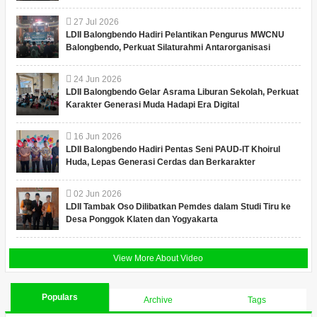
27
Jul
2026
LDII Balongbendo Hadiri Pelantikan Pengurus MWCNU
Balongbendo, Perkuat Silaturahmi Antarorganisasi
24
Jun
2026
LDII Balongbendo Gelar Asrama Liburan Sekolah, Perkuat
Karakter Generasi Muda Hadapi Era Digital
16
Jun
2026
LDII Balongbendo Hadiri Pentas Seni PAUD-IT Khoirul
Huda, Lepas Generasi Cerdas dan Berkarakter
02
Jun
2026
LDII Tambak Oso Dilibatkan Pemdes dalam Studi Tiru ke
Desa Ponggok Klaten dan Yogyakarta
View More About Video
Populars
Archive
Tags