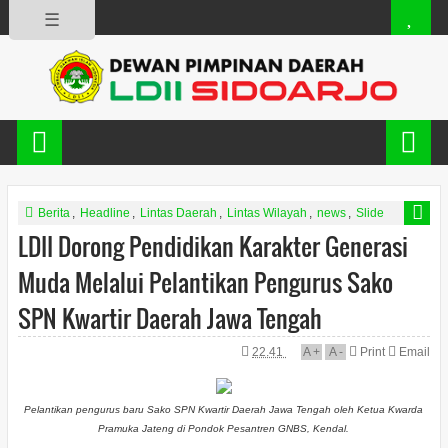
☰
Berita
,
Headline
,
Lintas Daerah
,
Lintas Wilayah
,
news
,
Slide
LDII Dorong Pendidikan Karakter Generasi
Muda Melalui Pelantikan Pengurus Sako
SPN Kwartir Daerah Jawa Tengah
22.41
A
+
A
-
Print
Email
Pelantikan pengurus baru Sako SPN Kwartir Daerah Jawa Tengah oleh Ketua Kwarda
Pramuka Jateng di Pondok Pesantren GNBS, Kendal.