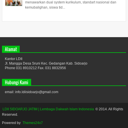
menawarkan dual system kurikulum, standart nasional dan
kemubalighan, siswa tid...
Alamat
Kantor LDII
Jl. Mangga Desa Sruni Kec. Gedangan Kab. Sidoarjo
Phone 031 8910212 Fax. 031 8832956
Hubungi Kami
email: info.ldiisidoarjo@gmail.com
LDII SIDOARJO JATIM | Lembaga Dakwah Islam Indonesia
© 2014. All Rights
Reserved.
Powered by
Themes24x7