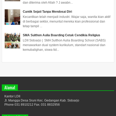
dan diterima oleh Allah ? J awabn...
Cantik Sejati Tanpa Mendosai Diri
Kecantikan telah menjadi industri. Wajar saja, wanita kian aktif
di berbagai sektor, menuntut mereka kian professional dan
tetap tampil ...
SMA Sulthon Aulia Boarding Cetak Cendikia Religius
LDII Sidoarjo | SMA Sulthon Aulia Boarding School (SABS)
menawarkan dual system kurikulum, standart nasional dan
kemubalighan, siswa tid...
Alamat
Kantor LDII
Jl. Mangga Desa Sruni Kec. Gedangan Kab. Sidoarjo
Phone 031 8910212 Fax. 031 8832956