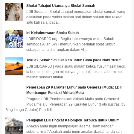
Sholat Tahajud Utamanya Sholat Sunnah
LDII Sdoarjo | Sholat tahajud merupakan sholat sunnah yang
dilakukan pada waktu malam hari dalam satuan dua rakaat
satu kali sala, pada...
Ini Keistimewaan Sholat Subuh
LDIISIDOARJO.org - Begitu istimewanya waktu Subuh
sehingga Allah SWT menurunkan perintah solat Subuh
sebagaimana diterangkan dalam Al ...
Tekuak,Sebab Siti Zulaikah Jatuh Cinta pada Nabi Yusuf
LDII SIDOARJO | Pada suatu malam ketika Yusuf masih kecil,
ia bermimpi dengan mimpi yang menakjubkan. Ia bermimpi
melihat sebelas bintan...
Penerapan 29 Karakter Luhur pada Generasi Muda: LDII
Membangun Fondasi Akhlaq Mulia
Program LDII: Pembentukan Akhlak Mulia pada Generasi
Muda melalui Penerapan 29 Karakter Luhur (Foto ilustrasi by
Bing Image Creator) Pendidi...
Pengajian LDII Tingkat Kelompok Terbuka untuk Umum
Apakah anda ingin mempelajari agama Islam dengan
sebenarnya ? Apakah anda ingin amalan ibadah anda sah