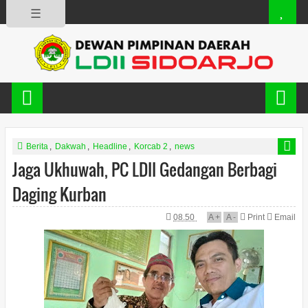
☰
Berita
,
Dakwah
,
Headline
,
Korcab 2
,
news
Jaga Ukhuwah, PC LDII Gedangan Berbagi
Daging Kurban
08.50
A
+
A
-
Print
Email