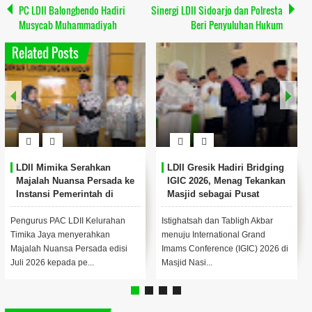
PC LDII Balongbendo Hadiri
Sinergi LDII Sidoarjo dan Polresta
Musycab Muhammadiyah
Beri Penyuluhan Hukum
Related Posts
LDII Mimika Serahkan
LDII Gresik Hadiri Bridging
Majalah Nuansa Persada ke
IGIC 2026, Menag Tekankan
Instansi Pemerintah di
Masjid sebagai Pusat
Timika
Pemberdayaan Umat
Pengurus PAC LDII Kelurahan
Istighatsah dan Tabligh Akbar
Timika Jaya menyerahkan
menuju International Grand
Majalah Nuansa Persada edisi
Imams Conference (IGIC) 2026 di
Juli 2026 kepada pe...
Masjid Nasi...