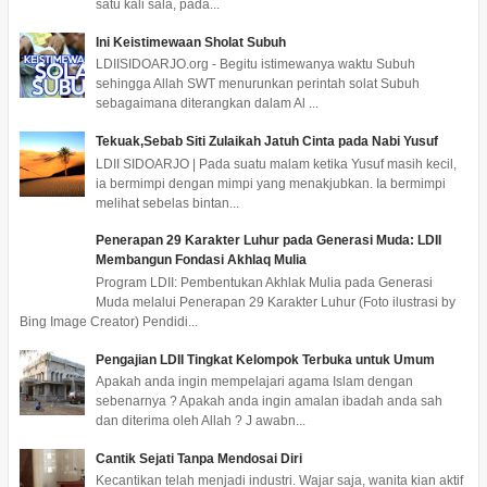
satu kali sala, pada...
Ini Keistimewaan Sholat Subuh
LDIISIDOARJO.org - Begitu istimewanya waktu Subuh
sehingga Allah SWT menurunkan perintah solat Subuh
sebagaimana diterangkan dalam Al ...
Tekuak,Sebab Siti Zulaikah Jatuh Cinta pada Nabi Yusuf
LDII SIDOARJO | Pada suatu malam ketika Yusuf masih kecil,
ia bermimpi dengan mimpi yang menakjubkan. Ia bermimpi
melihat sebelas bintan...
Penerapan 29 Karakter Luhur pada Generasi Muda: LDII
Membangun Fondasi Akhlaq Mulia
Program LDII: Pembentukan Akhlak Mulia pada Generasi
Muda melalui Penerapan 29 Karakter Luhur (Foto ilustrasi by
Bing Image Creator) Pendidi...
Pengajian LDII Tingkat Kelompok Terbuka untuk Umum
Apakah anda ingin mempelajari agama Islam dengan
sebenarnya ? Apakah anda ingin amalan ibadah anda sah
dan diterima oleh Allah ? J awabn...
Cantik Sejati Tanpa Mendosai Diri
Kecantikan telah menjadi industri. Wajar saja, wanita kian aktif