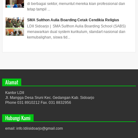
di berbagai sektor, menuntut mereka kian professional dan
tetap tampil ...
SMA Sulthon Aulia Boarding Cetak Cendikia Religius
LDII Sidoarjo | SMA Sulthon Aulia Boarding School (SABS)
menawarkan dual system kurikulum, standart nasional dan
kemubalighan, siswa tid...
Alamat
Kantor LDII
Jl. Mangga Desa Sruni Kec. Gedangan Kab. Sidoarjo
Phone 031 8910212 Fax. 031 8832956
Hubungi Kami
email: info.ldiisidoarjo@gmail.com