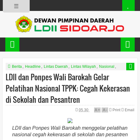
☰
Berita
,
Headline
,
Lintas Daerah
,
Lintas Wilayah
,
Nasional
,
news
,
Pesantren KIta
,
Slide
LDII dan Ponpes Wali Barokah Gelar
Pelatihan Nasional TPPK: Cegah Kekerasan
di Sekolah dan Pesantren
05.30
A
+
A
-
Print
Email
LDII dan Ponpes Wali Barokah menggelar pelatihan
nasional cegah kekerasan di sekolah dan pesantren