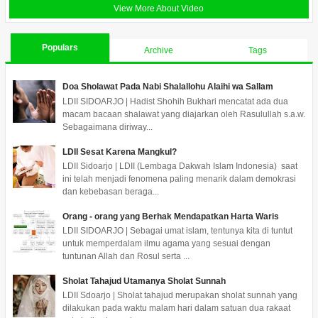
View More About Video
Populars
Archive
Tags
Doa Sholawat Pada Nabi Shalallohu Alaihi wa Sallam
LDII SIDOARJO | Hadist Shohih Bukhari mencatat ada dua
macam bacaan shalawat yang diajarkan oleh Rasulullah s.a.w.
Sebagaimana diriway...
LDII Sesat Karena Mangkul?
LDII Sidoarjo | LDII (Lembaga Dakwah Islam Indonesia) saat
ini telah menjadi fenomena paling menarik dalam demokrasi
dan kebebasan beraga...
Orang - orang yang Berhak Mendapatkan Harta Waris
LDII SIDOARJO | Sebagai umat islam, tentunya kita di tuntut
untuk memperdalam ilmu agama yang sesuai dengan
tuntunan Allah dan Rosul serta ...
Sholat Tahajud Utamanya Sholat Sunnah
LDII Sdoarjo | Sholat tahajud merupakan sholat sunnah yang
dilakukan pada waktu malam hari dalam satuan dua rakaat