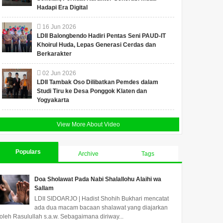
Hadapi Era Digital
16
Jun
2026
LDII Balongbendo Hadiri Pentas Seni PAUD-IT
Khoirul Huda, Lepas Generasi Cerdas dan
Berkarakter
02
Jun
2026
LDII Tambak Oso Dilibatkan Pemdes dalam
Studi Tiru ke Desa Ponggok Klaten dan
Yogyakarta
View More About Video
Populars
Archive
Tags
Doa Sholawat Pada Nabi Shalallohu Alaihi wa
Sallam
LDII SIDOARJO | Hadist Shohih Bukhari mencatat
ada dua macam bacaan shalawat yang diajarkan
oleh Rasulullah s.a.w. Sebagaimana diriway...