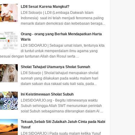
LDII Sesat Karena Mangkul?
LDII Sidoarjo | LDII (Lembaga Dakwah Islam
Indonesia) saat ini telah menjadi fenomena paling
menarik dalam demokrasi dan kebebasan beraga...
Orang - orang yang Berhak Mendapatkan Harta
Waris
LDII SIDOARJO | Sebagai umat islam, tentunya kita
di tuntut untuk memperdalam ilmu agama yang
sesuai dengan tuntunan Allah dan Rosul serta ...
Sholat Tahajud Utamanya Sholat Sunnah
LDII Sdoarjo | Sholat tahajud merupakan sholat
sunnah yang dilakukan pada waktu malam hari
dalam satuan dua rakaat satu kali sala, pada...
Ini Keistimewaan Sholat Subuh
LDIISIDOARJO.org - Begitu istimewanya waktu
Subuh sehingga Allah SWT menurunkan perintah
solat Subuh sebagaimana diterangkan dalam Al ...
Tekuak,Sebab Siti Zulaikah Jatuh Cinta pada Nabi
Yusuf
LDII SIDOARJO | Pada suatu malam ketika Yusuf