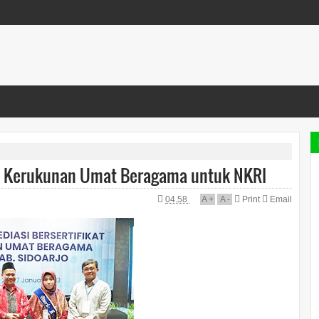
si Kerukunan Umat Beragama untuk NKRI
04.58
A
+
A
-
Print
Email