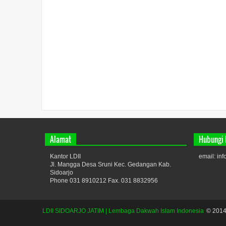
Alamat
Hubungi
Kantor LDII
email: in
Jl. Mangga Desa Sruni Kec. Gedangan Kab.
Sidoarjo
Phone 031 8910212 Fax. 031 8832956
LDII SIDOARJO JATIM | Lembaga Dakwah Islam Indonesia
© 2014.