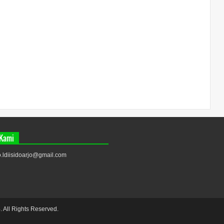
 Kami
fo.ldiisidoarjo@gmail.com
 All Rights Reserved.