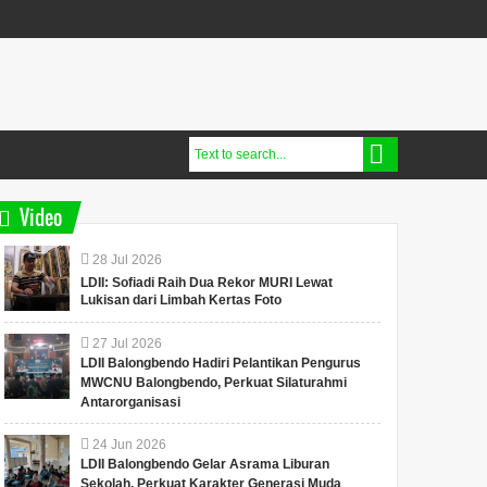
Video
28
Jul
2026
LDII: Sofiadi Raih Dua Rekor MURI Lewat
Lukisan dari Limbah Kertas Foto
27
Jul
2026
LDII Balongbendo Hadiri Pelantikan Pengurus
MWCNU Balongbendo, Perkuat Silaturahmi
Antarorganisasi
24
Jun
2026
LDII Balongbendo Gelar Asrama Liburan
Sekolah, Perkuat Karakter Generasi Muda