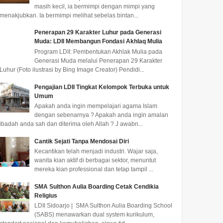
masih kecil, ia bermimpi dengan mimpi yang
menakjubkan. Ia bermimpi melihat sebelas bintan...
Penerapan 29 Karakter Luhur pada Generasi
Muda: LDII Membangun Fondasi Akhlaq Mulia
Program LDII: Pembentukan Akhlak Mulia pada
Generasi Muda melalui Penerapan 29 Karakter
Luhur (Foto ilustrasi by Bing Image Creator) Pendidi...
Pengajian LDII Tingkat Kelompok Terbuka untuk
Umum
Apakah anda ingin mempelajari agama Islam
dengan sebenarnya ? Apakah anda ingin amalan
ibadah anda sah dan diterima oleh Allah ? J awabn...
Cantik Sejati Tanpa Mendosai Diri
Kecantikan telah menjadi industri. Wajar saja,
wanita kian aktif di berbagai sektor, menuntut
mereka kian professional dan tetap tampil ...
SMA Sulthon Aulia Boarding Cetak Cendikia
Religius
 Hadiri
LDII Sidoarjo | SMA Sulthon Aulia Boarding School
rus
(SABS) menawarkan dual system kurikulum,
ndo,