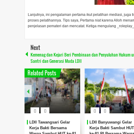
Lanjutnya, ini pengalaman pertama ikut pelatihan mediasi, juga t
proses pelatihannya. Tips saya, Pertama niat karena Alloh me
penjelasan pemateri dan mencatat. Ketiga mengulang _roleplay_ 
Next
Kemenag dan Kejari Beri Pembinaan dan Penyuluhan Hukum u
Santri dan Generasi Muda LDII
Related Posts
II Waru Perkuat Sinergi
LDII Balongbendo
LDII Duk
mtibmas Bersama
Audiensi dengan
Sidoarjo 
binsa dan
Kapolsek Baru Perkuat
Peredaran