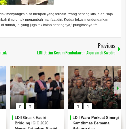
idak menyangka bisa menjadi yang terbaik. “Yang penting kita jalani saja
nambah ilmu untuk menambah manfaat diri. Kedua fokus mendengarkan
di rumah, ini yang juga tak kalah pentingnya,” pungkasnya.***
Previous
ntuk
LDII Jatim Kecam Pembakaran Alquran di Swedia
ung Pemkab
LDII Mimika Serahkan
LDII Balongbendo
Tindak Tegas
Majalah Nuansa Persada
Pelantikan Pengu
 Miras
ke Instansi Pemerintah di
MWCNU Balongbe