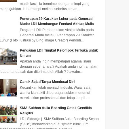
masih kecil, ia bermimpi dengan mimpi yang
menakjubkan. Ia bermimpi melihat sebelas bintan...
Penerapan 29 Karakter Luhur pada Generasi
Muda: LDII Membangun Fondasi Akhlaq Mulia
Program LDII: Pembentukan Akhlak Mulia pada
Generasi Muda melalui Penerapan 29 Karakter
Luhur (Foto ilustrasi by Bing Image Creator) Pendidi...
Pengajian LDII Tingkat Kelompok Terbuka untuk
Umum
Apakah anda ingin mempelajari agama Islam
dengan sebenarnya ? Apakah anda ingin amalan
ibadah anda sah dan diterima oleh Allah ? J awabn...
LDII Balongbendo
LDII Mimika Serahkan
LDII 
Cantik Sejati Tanpa Mendosai Diri
Audiensi dengan
Majalah Nuansa Persada
Sidoar
Kapolsek Baru Perkuat
ke Instansi Pemerintah di
Pereda
Kecantikan telah menjadi industri. Wajar saja,
Sinergi Kamtibmas
Timika
wanita kian aktif di berbagai sektor, menuntut
mereka kian professional dan tetap tampil ...
Pengurus PC LDII Kecamatan
Pengurus PAC LDII Kelurahan
LDII SID
Balongbendo bersama
Timika Jaya menyerahkan
berbagai
SMA Sulthon Aulia Boarding Cetak Cendikia
Senkom Mitra Polri melakukan
Majalah Nuansa Persada edisi
wilayah 
Religius
audiensi dan silaturahmi...
Juli 2026 kepada pe...
ini, LDII
LDII Sidoarjo | SMA Sulthon Aulia Boarding School
(SABS) menawarkan dual system kurikulum,