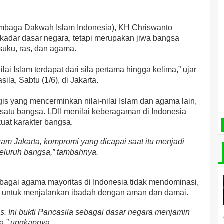
embaga Dakwah Islam Indonesia), KH Chriswanto
adar dasar negara, tetapi merupakan jiwa bangsa
uku, ras, dan agama.
ilai Islam terdapat dari sila pertama hingga kelima,” ujar
la, Sabtu (1/6), di Jakarta.
is yang mencerminkan nilai-nilai Islam dan agama lain,
atu bangsa. LDII menilai keberagaman di Indonesia
at karakter bangsa.
am Jakarta, kompromi yang dicapai saat itu menjadi
seluruh bangsa,” tambahnya.
agai agama mayoritas di Indonesia tidak mendominasi,
a untuk menjalankan ibadah dengan aman dan damai.
as. Ini bukti Pancasila sebagai dasar negara menjamin
a,” ungkapnya.