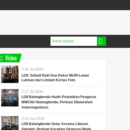
Video
28
Jul
2026
LDII: Sofiadi Raih Dua Rekor MURI Lewat
Lukisan dari Limbah Kertas Foto
27
Jul
2026
LDII Balongbendo Hadiri Pelantikan Pengurus
MWCNU Balongbendo, Perkuat Silaturahmi
Antarorganisasi
24
Jun
2026
LDII Balongbendo Gelar Asrama Liburan
Sekolah, Perkuat Karakter Generasi Muda