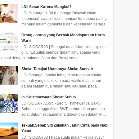
LDII Sesat Karena Mangkul?
LDII Sidoarjo | LDII (Lembaga Dakwah Islam
Indonesia) saat ini telah menjadi fenomena paling
menarik dalam demokrasi dan kebebasan beraga...
Orang - orang yang Berhak Mendapatkan Harta
Waris
LDII SIDOARJO | Sebagai umat islam, tentunya kita
di tuntut untuk memperdalam ilmu agama yang
sesuai dengan tuntunan Allah dan Rosul serta ...
Sholat Tahajud Utamanya Sholat Sunnah
LDII Sdoarjo | Sholat tahajud merupakan sholat
sunnah yang dilakukan pada waktu malam hari
dalam satuan dua rakaat satu kali sala, pada...
Ini Keistimewaan Sholat Subuh
LDIISIDOARJO.org - Begitu istimewanya waktu
Subuh sehingga Allah SWT menurunkan perintah
solat Subuh sebagaimana diterangkan dalam Al ...
Tekuak,Sebab Siti Zulaikah Jatuh Cinta pada Nabi
Yusuf
LDII SIDOARJO | Pada suatu malam ketika Yusuf