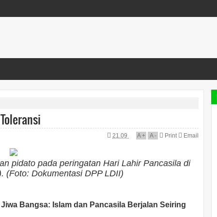
Toleransi
21.09
A
+
A
-
Print
Email
 pidato pada peringatan Hari Lahir Pancasila di
). (Foto: Dokumentasi DPP LDII)
iwa Bangsa: Islam dan Pancasila Berjalan Seiring