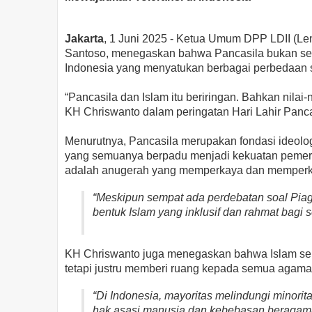
Jakarta
, 1 Juni 2025 - Ketua Umum DPP LDII (L
Santoso, menegaskan bahwa Pancasila bukan sek
Indonesia yang menyatukan berbagai perbedaan s
“Pancasila dan Islam itu beriringan. Bahkan nilai-n
KH Chriswanto dalam peringatan Hari Lahir Pancasi
Menurutnya, Pancasila merupakan fondasi ideolog
yang semuanya berpadu menjadi kekuatan pemers
adalah anugerah yang memperkaya dan memperku
“Meskipun sempat ada perdebatan soal Piag
bentuk Islam yang inklusif dan rahmat bagi 
KH Chriswanto juga menegaskan bahwa Islam seb
tetapi justru memberi ruang kepada semua agam
“Di Indonesia, mayoritas melindungi minorit
hak asasi manusia dan kebebasan beragam