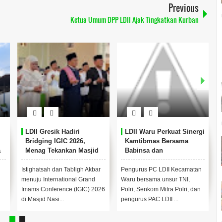
Previous
Ketua Umum DPP LDII Ajak Tingkatkan Kurban
LDII Gresik Hadiri
LDII Waru Perkuat Sinergi
Bridging IGIC 2026,
Kamtibmas Bersama
a
Menag Tekankan Masjid
Babinsa dan
sebagai Pusat
Bhabinkamtibmas
Pemberdayaan Umat
Istighatsah dan Tabligh Akbar
Pengurus PC LDII Kecamatan
menuju International Grand
Waru bersama unsur TNI,
Imams Conference (IGIC) 2026
Polri, Senkom Mitra Polri, dan
di Masjid Nasi...
pengurus PAC LDII ...