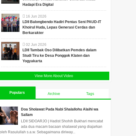
Hadapi Era Digital
16
Jun
2026
LDII Balongbendo Hadiri Pentas Seni PAUD-IT
Khoirul Huda, Lepas Generasi Cerdas dan
Berkarakter
02
Jun
2026
LDII Tambak Oso Dilibatkan Pemdes dalam
Studi Tiru ke Desa Ponggok Klaten dan
Yogyakarta
View More About Video
Populars
Archive
Tags
Doa Sholawat Pada Nabi Shalallohu Alaihi wa
Sallam
LDII SIDOARJO | Hadist Shohih Bukhari mencatat
ada dua macam bacaan shalawat yang diajarkan
oleh Rasulullah s.a.w. Sebagaimana diriway...