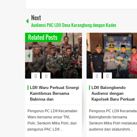
Next
Audiensi PAC LDII Desa Karangbong dengan Kades
Related Posts
LDII Waru Perkuat Sinergi
LDII Balongbendo
Kamtibmas Bersama
Audiensi dengan
Babinsa dan
Kapolsek Baru Perkuat
Bhabinkamtibmas
Sinergi Kamtibmas
Pengurus PC LDII Kecamatan
Pengurus PC LDII Kecamata
Waru bersama unsur TNI,
Balongbendo bersama
Polri, Senkom Mitra Polri, dan
Senkom Mitra Polri melakuk
pengurus PAC LDII ...
audiensi dan silaturahmi...