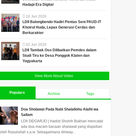
Hadapi Era Digital
16
Jun
2026
LDII Balongbendo Hadiri Pentas Seni PAUD-IT
Khoirul Huda, Lepas Generasi Cerdas dan
Berkarakter
02
Jun
2026
LDII Tambak Oso Dilibatkan Pemdes dalam
Studi Tiru ke Desa Ponggok Klaten dan
Yogyakarta
View More About Video
Populars
Archive
Tags
Doa Sholawat Pada Nabi Shalallohu Alaihi wa
Sallam
LDII SIDOARJO | Hadist Shohih Bukhari mencatat
ada dua macam bacaan shalawat yang diajarkan
oleh Rasulullah s.a.w. Sebagaimana diriway...