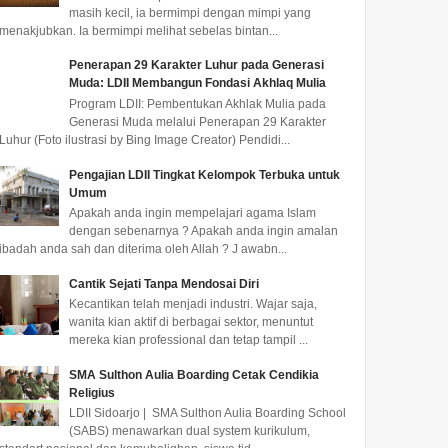
masih kecil, ia bermimpi dengan mimpi yang
menakjubkan. Ia bermimpi melihat sebelas bintan...
Penerapan 29 Karakter Luhur pada Generasi
Muda: LDII Membangun Fondasi Akhlaq Mulia
Program LDII: Pembentukan Akhlak Mulia pada
Generasi Muda melalui Penerapan 29 Karakter
Luhur (Foto ilustrasi by Bing Image Creator) Pendidi...
Pengajian LDII Tingkat Kelompok Terbuka untuk
Umum
Apakah anda ingin mempelajari agama Islam
dengan sebenarnya ? Apakah anda ingin amalan
ibadah anda sah dan diterima oleh Allah ? J awabn...
Cantik Sejati Tanpa Mendosai Diri
LDII Klaten Libatkan 222
LDII Karangbong,
LDII 
Kecantikan telah menjadi industri. Wajar saja,
Peserta Bersihkan Rawa
Senkom, dan Babinsa
Sidoar
wanita kian aktif di berbagai sektor, menuntut
Jombor
Sepakat Perangi Berita
Pereda
mereka kian professional dan tetap tampil ...
Hoaks
Peserta kegiatan DPD LDII
LDII SIDOARJO – Pengurus
LDII SID
SMA Sulthon Aulia Boarding Cetak Cendikia
Kabupaten Klaten mengikuti
PAC LDII (Pimpinan Anak
berbagai
Religius
aksi kebersihan di kawasan
Cabang Lembaga Dakwah
wilayah 
LDII Sidoarjo | SMA Sulthon Aulia Boarding School
Taman Nyi Ageng Raki...
Islam Indonesia) Desa
ini, LDII
(SABS) menawarkan dual system kurikulum,
Karangb...