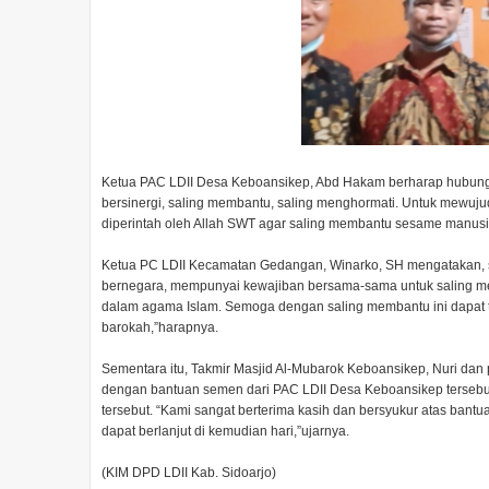
Ketua PAC LDII Desa Keboansikep, Abd Hakam berharap hubun
bersinergi, saling membantu, saling menghormati. Untuk mewujudka
diperintah oleh Allah SWT agar saling membantu sesame manusia
Ketua PC LDII Kecamatan Gedangan, Winarko, SH mengatakan, 
bernegara, mempunyai kewajiban bersama-sama untuk saling men
dalam agama Islam. Semoga dengan saling membantu ini dapat te
barokah,”harapnya.
Sementara itu, Takmir Masjid Al-Mubarok Keboansikep, Nuri da
dengan bantuan semen dari PAC LDII Desa Keboansikep tersebu
tersebut. “Kami sangat berterima kasih dan bersyukur atas bant
dapat berlanjut di kemudian hari,”ujarnya.
(KIM DPD LDII Kab. Sidoarjo)