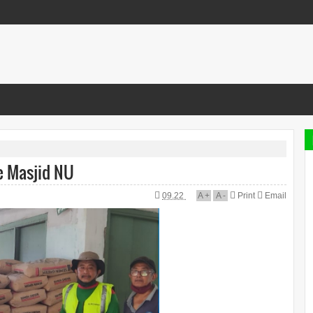
e Masjid NU
09.22
A
+
A
-
Print
Email