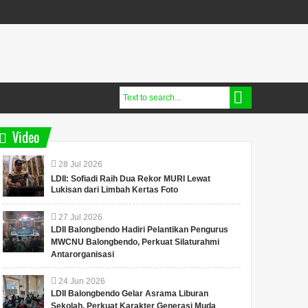
Video
28
Jul
2026
LDII: Sofiadi Raih Dua Rekor MURI Lewat
Lukisan dari Limbah Kertas Foto
27
Jul
2026
LDII Balongbendo Hadiri Pelantikan Pengurus
MWCNU Balongbendo, Perkuat Silaturahmi
Antarorganisasi
24
Jun
2026
LDII Balongbendo Gelar Asrama Liburan
Sekolah, Perkuat Karakter Generasi Muda