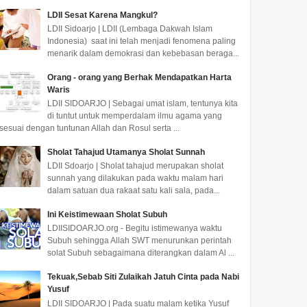
LDII Sesat Karena Mangkul?
LDII Sidoarjo | LDII (Lembaga Dakwah Islam
Indonesia) saat ini telah menjadi fenomena paling
menarik dalam demokrasi dan kebebasan beraga...
Orang - orang yang Berhak Mendapatkan Harta
Waris
LDII SIDOARJO | Sebagai umat islam, tentunya kita
di tuntut untuk memperdalam ilmu agama yang
sesuai dengan tuntunan Allah dan Rosul serta ...
Sholat Tahajud Utamanya Sholat Sunnah
LDII Sdoarjo | Sholat tahajud merupakan sholat
sunnah yang dilakukan pada waktu malam hari
dalam satuan dua rakaat satu kali sala, pada...
Ini Keistimewaan Sholat Subuh
LDIISIDOARJO.org - Begitu istimewanya waktu
Subuh sehingga Allah SWT menurunkan perintah
solat Subuh sebagaimana diterangkan dalam Al ...
Tekuak,Sebab Siti Zulaikah Jatuh Cinta pada Nabi
Yusuf
LDII SIDOARJO | Pada suatu malam ketika Yusuf