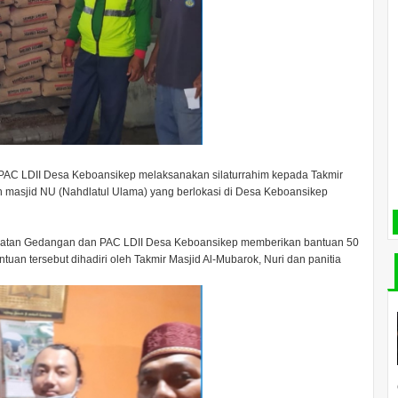
AC LDII Desa Keboansikep melaksanakan silaturrahim kepada Takmir
n masjid NU (Nahdlatul Ulama) yang berlokasi di Desa Keboansikep
camatan Gedangan dan PAC LDII Desa Keboansikep memberikan bantuan 50
an tersebut dihadiri oleh Takmir Masjid Al-Mubarok, Nuri dan panitia