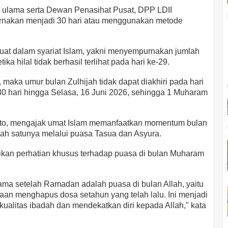
ra ulama serta Dewan Penasihat Pusat, DPP LDII
urnakan menjadi 30 hari atau menggunakan metode
kuat dalam syariat Islam, yakni menyempurnakan jumlah
ka hilal tidak berhasil terlihat pada hari ke-29.
), maka umur bulan Zulhijah tidak dapat diakhiri pada hari
30 hari hingga Selasa, 16 Juni 2026, sehingga 1 Muharam
to, mengajak umat Islam memanfaatkan momentum bulan
ah satunya melalui puasa Tasua dan Asyura.
an perhatian khusus terhadap puasa di bulan Muharam
ma setelah Ramadan adalah puasa di bulan Allah, yaitu
an menghapus dosa setahun yang telah lalu. Ini menjadi
ualitas ibadah dan mendekatkan diri kepada Allah," kata