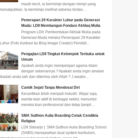
masih kecil, ia bermimpi dengan mimpi yang
menakjubkan. Ia bermimpi melihat sebelas bintan...
Penerapan 29 Karakter Luhur pada Generasi
Muda: LDII Membangun Fondasi Akhlaq Mulia
Program LDII: Pembentukan Akhlak Mulia pada
Generasi Muda melalui Penerapan 29 Karakter
Luhur (Foto ilustrasi by Bing Image Creator) Pendidi...
Pengajian LDII Tingkat Kelompok Terbuka untuk
Umum
Apakah anda ingin mempelajari agama Islam
dengan sebenarnya ? Apakah anda ingin amalan
ibadah anda sah dan diterima oleh Allah ? J awabn...
Cantik Sejati Tanpa Mendosai Diri
Kecantikan telah menjadi industri. Wajar saja,
wanita kian aktif di berbagai sektor, menuntut
mereka kian professional dan tetap tampil ...
SMA Sulthon Aulia Boarding Cetak Cendikia
Religius
LDII Sidoarjo | SMA Sulthon Aulia Boarding School
(SABS) menawarkan dual system kurikulum,