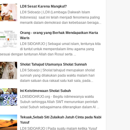
LDII Sesat Karena Mangkul?
LDII Sidoarjo | LDII (Lembaga Dakwah Islam
Indonesia) saat ini telah menjadi fenomena paling
menarik dalam demokrasi dan kebebasan beraga...
Orang - orang yang Berhak Mendapatkan Harta
Waris
LDII SIDOARJO | Sebagai umat islam, tentunya kita
di tuntut untuk memperdalam ilmu agama yang
sesuai dengan tuntunan Allah dan Rosul serta ...
Sholat Tahajud Utamanya Sholat Sunnah
LDII Sdoarjo | Sholat tahajud merupakan sholat
sunnah yang dilakukan pada waktu malam hari
dalam satuan dua rakaat satu kali sala, pada...
Ini Keistimewaan Sholat Subuh
LDIISIDOARJO.org - Begitu istimewanya waktu
Subuh sehingga Allah SWT menurunkan perintah
solat Subuh sebagaimana diterangkan dalam Al ...
Tekuak,Sebab Siti Zulaikah Jatuh Cinta pada Nabi
Yusuf
LDII SIDOARJO | Pada suatu malam ketika Yusuf