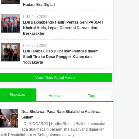
Hadapi Era Digital
16
Jun
2026
LDII Balongbendo Hadiri Pentas Seni PAUD-IT
Khoirul Huda, Lepas Generasi Cerdas dan
Berkarakter
02
Jun
2026
LDII Tambak Oso Dilibatkan Pemdes dalam
Studi Tiru ke Desa Ponggok Klaten dan
Yogyakarta
View More About Video
Populars
Archive
Tags
Doa Sholawat Pada Nabi Shalallohu Alaihi wa
Sallam
LDII SIDOARJO | Hadist Shohih Bukhari mencatat
ada dua macam bacaan shalawat yang diajarkan
oleh Rasulullah s.a.w. Sebagaimana diriway...