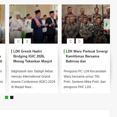
LDII Gresik Hadiri
LDII Waru Perkuat Sinergi
a
Bridging IGIC 2026,
Kamtibmas Bersama
di
Menag Tekankan Masjid
Babinsa dan
sebagai Pusat
Bhabinkamtibmas
Pemberdayaan Umat
an
Istighatsah dan Tabligh Akbar
Pengurus PC LDII Kecamatan
menuju International Grand
Waru bersama unsur TNI,
si
Imams Conference (IGIC) 2026
Polri, Senkom Mitra Polri, dan
di Masjid Nasi...
pengurus PAC LDII ...