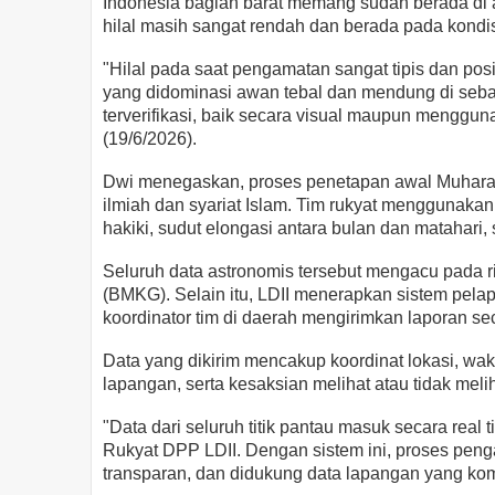
Indonesia bagian barat memang sudah berada di a
hilal masih sangat rendah dan berada pada kondis
"Hilal pada saat pengamatan sangat tipis dan pos
yang didominasi awan tebal dan mendung di sebagia
terverifikasi, baik secara visual maupun menggun
(19/6/2026).
Dwi menegaskan, proses penetapan awal Muhara
ilmiah dan syariat Islam. Tim rukyat menggunakan sej
hakiki, sudut elongasi antara bulan dan matahari, 
Seluruh data astronomis tersebut mengacu pada ri
(BMKG). Selain itu, LDII menerapkan sistem pelap
koordinator tim di daerah mengirimkan laporan sec
Data yang dikirim mencakup koordinat lokasi, wak
lapangan, serta kesaksian melihat atau tidak meliha
"Data dari seluruh titik pantau masuk secara real
Rukyat DPP LDII. Dengan sistem ini, proses peng
transparan, dan didukung data lapangan yang kom