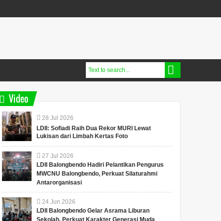
Video
28
Jul
2026
LDII: Sofiadi Raih Dua Rekor MURI Lewat
Lukisan dari Limbah Kertas Foto
27
Jul
2026
LDII Balongbendo Hadiri Pelantikan Pengurus
MWCNU Balongbendo, Perkuat Silaturahmi
Antarorganisasi
24
Jun
2026
LDII Balongbendo Gelar Asrama Liburan
Sekolah, Perkuat Karakter Generasi Muda