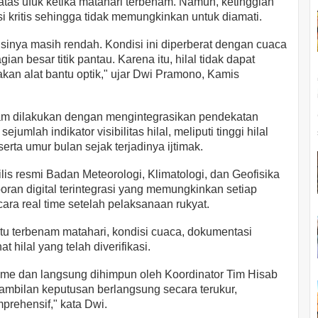
tas ufuk ketika matahari terbenam. Namun, ketinggian
i kritis sehingga tidak memungkinkan untuk diamati.
isinya masih rendah. Kondisi ini diperberat dengan cuaca
n besar titik pantau. Karena itu, hilal tidak dapat
akan alat bantu optik," ujar Dwi Pramono, Kamis
m dilakukan dengan mengintegrasikan pendekatan
umlah indikator visibilitas hilal, meliputi tinggi hilal
serta umur bulan sejak terjadinya ijtimak.
lis resmi Badan Meteorologi, Klimatologi, dan Geofisika
oran digital terintegrasi yang memungkinkan setiap
ara real time setelah pelaksanaan rukyat.
tu terbenam matahari, kondisi cuaca, dokumentasi
t hilal yang telah diverifikasi.
 time dan langsung dihimpun oleh Koordinator Tim Hisab
ambilan keputusan berlangsung secara terukur,
prehensif," kata Dwi.