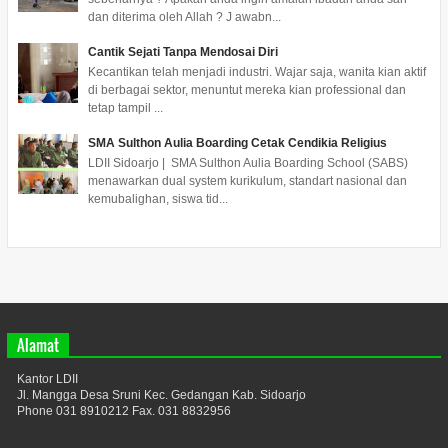
dan diterima oleh Allah ? J awabn...
Cantik Sejati Tanpa Mendosai Diri
Kecantikan telah menjadi industri. Wajar saja, wanita kian aktif
di berbagai sektor, menuntut mereka kian professional dan
tetap tampil ...
SMA Sulthon Aulia Boarding Cetak Cendikia Religius
LDII Sidoarjo | SMA Sulthon Aulia Boarding School (SABS)
menawarkan dual system kurikulum, standart nasional dan
kemubalighan, siswa tid...
Alamat
Kantor LDII
Jl. Mangga Desa Sruni Kec. Gedangan Kab. Sidoarjo
Phone 031 8910212 Fax. 031 8832956