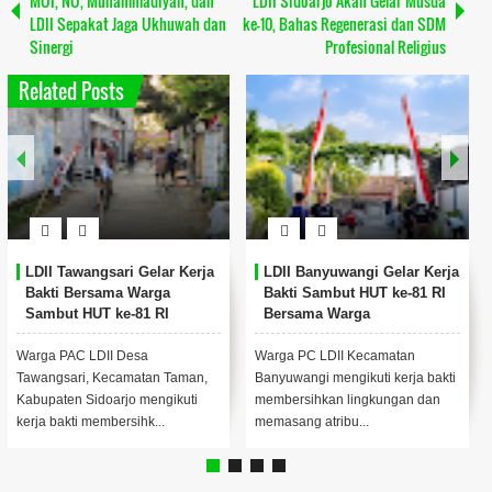
MUI, NU, Muhammadiyah, dan
LDII Sidoarjo Akan Gelar Musda
LDII Sepakat Jaga Ukhuwah dan
ke-10, Bahas Regenerasi dan SDM
Sinergi
Profesional Religius
Related Posts
LDII Tawangsari Gelar Kerja
LDII Banyuwangi Gelar Kerja
Bakti Bersama Warga
Bakti Sambut HUT ke-81 RI
Sambut HUT ke-81 RI
Bersama Warga
Warga PAC LDII Desa
Warga PC LDII Kecamatan
Tawangsari, Kecamatan Taman,
Banyuwangi mengikuti kerja bakti
Kabupaten Sidoarjo mengikuti
membersihkan lingkungan dan
kerja bakti membersihk...
memasang atribu...