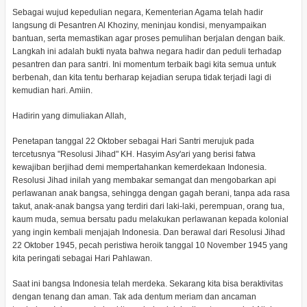
Sebagai wujud kepedulian negara, Kementerian Agama telah hadir
langsung di Pesantren Al Khoziny, meninjau kondisi, menyampaikan
bantuan, serta memastikan agar proses pemulihan berjalan dengan baik.
Langkah ini adalah bukti nyata bahwa negara hadir dan peduli terhadap
pesantren dan para santri. Ini momentum terbaik bagi kita semua untuk
berbenah, dan kita tentu berharap kejadian serupa tidak terjadi lagi di
kemudian hari. Amiin.
Hadirin yang dimuliakan Allah,
Penetapan tanggal 22 Oktober sebagai Hari Santri merujuk pada
tercetusnya "Resolusi Jihad" KH. Hasyim Asy'ari yang berisi fatwa
kewajiban berjihad demi mempertahankan kemerdekaan Indonesia.
Resolusi Jihad inilah yang membakar semangat dan mengobarkan api
perlawanan anak bangsa, sehingga dengan gagah berani, tanpa ada rasa
takut, anak-anak bangsa yang terdiri dari laki-laki, perempuan, orang tua,
kaum muda, semua bersatu padu melakukan perlawanan kepada kolonial
yang ingin kembali menjajah Indonesia. Dan berawal dari Resolusi Jihad
22 Oktober 1945, pecah peristiwa heroik tanggal 10 November 1945 yang
kita peringati sebagai Hari Pahlawan.
Saat ini bangsa Indonesia telah merdeka. Sekarang kita bisa beraktivitas
dengan tenang dan aman. Tak ada dentum meriam dan ancaman