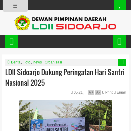
☰
Berita
,
Foto
,
news
,
Organisasi
LDII Sidoarjo Dukung Peringatan Hari Santri
Nasional 2025
05.21
A
+
A
-
Print
Email