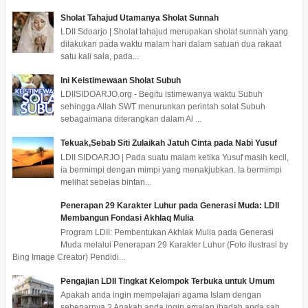
Sholat Tahajud Utamanya Sholat Sunnah
LDII Sdoarjo | Sholat tahajud merupakan sholat sunnah yang
dilakukan pada waktu malam hari dalam satuan dua rakaat
satu kali sala, pada...
Ini Keistimewaan Sholat Subuh
LDIISIDOARJO.org - Begitu istimewanya waktu Subuh
sehingga Allah SWT menurunkan perintah solat Subuh
sebagaimana diterangkan dalam Al ...
Tekuak,Sebab Siti Zulaikah Jatuh Cinta pada Nabi Yusuf
LDII SIDOARJO | Pada suatu malam ketika Yusuf masih kecil,
ia bermimpi dengan mimpi yang menakjubkan. Ia bermimpi
melihat sebelas bintan...
Penerapan 29 Karakter Luhur pada Generasi Muda: LDII
Membangun Fondasi Akhlaq Mulia
Program LDII: Pembentukan Akhlak Mulia pada Generasi
Muda melalui Penerapan 29 Karakter Luhur (Foto ilustrasi by
Bing Image Creator) Pendidi...
Pengajian LDII Tingkat Kelompok Terbuka untuk Umum
Apakah anda ingin mempelajari agama Islam dengan
sebenarnya ? Apakah anda ingin amalan ibadah anda sah