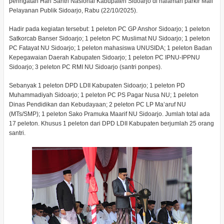
peringatan Hari Santri Nasional Kabupaten Sidoarjo di halaman parkir Mall
Pelayanan Publik Sidoarjo, Rabu (22/10/2025).
Hadir pada kegiatan tersebut: 1 peleton PC GP Anshor Sidoarjo; 1 peleton
Satkorcab Banser Sidoarjo; 1 peleton PC Muslimat NU Sidoarjo; 1 peleton
PC Fatayat NU Sidoarjo; 1 peleton mahasiswa UNUSIDA; 1 peleton Badan
Kepegawaian Daerah Kabupaten Sidoarjo; 1 peleton PC IPNU-IPPNU
Sidoarjo; 3 peleton PC RMI NU Sidoarjo (santri ponpes).
Sebanyak 1 peleton DPD LDII Kabupaten Sidoarjo; 1 peleton PD
Muhammadiyah Sidoarjo; 1 peleton PC PS Pagar Nusa NU; 1 peleton
Dinas Pendidikan dan Kebudayaan; 2 peleton PC LP Ma’aruf NU
(MTs/SMP); 1 peleton Sako Pramuka Maarif NU Sidoarjo. Jumlah total ada
17 peleton. Khusus 1 peleton dari DPD LDII Kabupaten berjumlah 25 orang
santri.