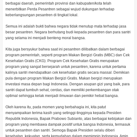
berbagai daerah, pemerintah provinsi dan kabupaten/kota telah
menerbitkan Perda Pesantren sebagai wujud dukungan terhadap
keberlangsungan pesantren di tingkat lokal.
Semua ini adalah bukti bahwa negara tidak menutup mata terhadap jasa
besar pesantren. Negara berhutang budi kepada pesantren dan para santri
yang selama ini menjadi benteng moral bangsa.
Kita juga bersyukur bahwa saat ini pesantren dilibatkan dalam berbagai
program pemerintah, seperti program Makan Bergizi Gratis (MBC) dan Cek
Kesehatan Gratis (CKG). Program Cek Kesehatan Gratis merupakan
program yang sangat bersejarah untuk pesantren, karena untuk pertama
kalinya santri mendapatkan cek kesehatan gratis secara massal. Demikian
pula dengan program Makan Bergizi Gratis. Makan bergizi merupakan
investasi masa depan bagi Indonesia. Dengan asupan gizi yang baik, para
santri dapat tumbuh sehat, cerdas, dan memiliki perkembangan otak
optimal sehingga kelak menjadi ilmuwan dan pemikir hebat bangsa.
Oleh karena itu, pada momen yang berbahagia ini, kita patut
menyampaikan terima kasih yang setinggi-tingginya kepada Presiden
Republik Indonesia, Bapak Prabowo Subianto, atas berbagai kebijakan dan
program yang membawa dampak positif untuk bangsa Indonesia, termasuk
untuk pesantren dan santri. Semoga Bapak Presiden selalu diberi
kesehatan, kekuatan, serta kemudahan dalam memimpin Indonesia. Amin.