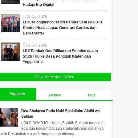
Hadapi Era Digital
16
Jun
2026
LDII Balongbendo Hadiri Pentas Seni PAUD-IT
Khoirul Huda, Lepas Generasi Cerdas dan
Berkarakter
02
Jun
2026
LDII Tambak Oso Dilibatkan Pemdes dalam
Studi Tiru ke Desa Ponggok Klaten dan
Yogyakarta
View More About Video
Populars
Archive
Tags
Doa Sholawat Pada Nabi Shalallohu Alaihi wa
Sallam
LDII SIDOARJO | Hadist Shohih Bukhari mencatat
ada dua macam bacaan shalawat yang diajarkan
oleh Rasulullah s.a.w. Sebagaimana diriway...