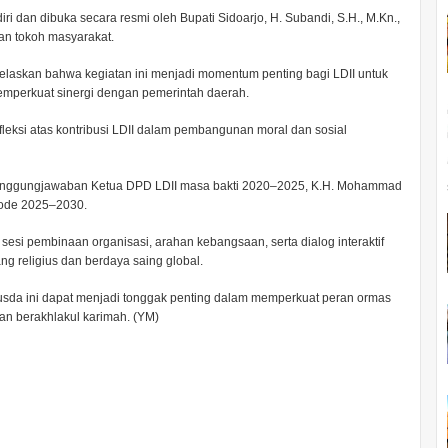
ri dan dibuka secara resmi oleh Bupati Sidoarjo, H. Subandi, S.H., M.Kn.,
an tokoh masyarakat.
jelaskan bahwa kegiatan ini menjadi momentum penting bagi LDII untuk
emperkuat sinergi dengan pemerintah daerah.
leksi atas kontribusi LDII dalam pembangunan moral dan sosial
tanggungjawaban Ketua DPD LDII masa bakti 2020–2025, K.H. Mohammad
riode 2025–2030.
 sesi pembinaan organisasi, arahan kebangsaan, serta dialog interaktif
 religius dan berdaya saing global.
Musda ini dapat menjadi tonggak penting dalam memperkuat peran ormas
an berakhlakul karimah. (YM)