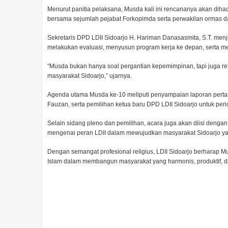
Menurut panitia pelaksana, Musda kali ini rencananya akan dihadi
bersama sejumlah pejabat Forkopimda serta perwakilan ormas d
Sekretaris DPD LDII Sidoarjo H. Hariman Danasasmita, S.T. men
melakukan evaluasi, menyusun program kerja ke depan, serta m
“Musda bukan hanya soal pergantian kepemimpinan, tapi juga ref
masyarakat Sidoarjo,” ujarnya.
Agenda utama Musda ke-10 meliputi penyampaian laporan per
Fauzan, serta pemilihan ketua baru DPD LDII Sidoarjo untuk pe
Selain sidang pleno dan pemilihan, acara juga akan diisi dengan
mengenai peran LDII dalam mewujudkan masyarakat Sidoarjo yang
Dengan semangat profesional religius, LDII Sidoarjo berharap 
Islam dalam membangun masyarakat yang harmonis, produktif, d