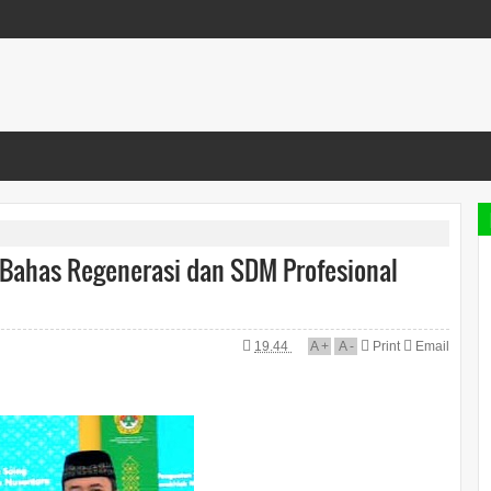
, Bahas Regenerasi dan SDM Profesional
19.44
A
+
A
-
Print
Email