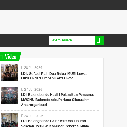
Video
28
Jul
2026
LDII: Sofiadi Raih Dua Rekor MURI Lewat
Lukisan dari Limbah Kertas Foto
27
Jul
2026
LDII Balongbendo Hadiri Pelantikan Pengurus
MWCNU Balongbendo, Perkuat Silaturahmi
Antarorganisasi
24
Jun
2026
LDII Balongbendo Gelar Asrama Liburan
Sekolah, Perkuat Karakter Generasi Muda