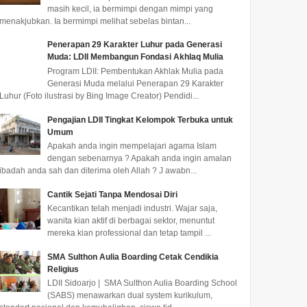
masih kecil, ia bermimpi dengan mimpi yang
menakjubkan. Ia bermimpi melihat sebelas bintan...
Penerapan 29 Karakter Luhur pada Generasi
Muda: LDII Membangun Fondasi Akhlaq Mulia
Program LDII: Pembentukan Akhlak Mulia pada
Generasi Muda melalui Penerapan 29 Karakter
Luhur (Foto ilustrasi by Bing Image Creator) Pendidi...
Pengajian LDII Tingkat Kelompok Terbuka untuk
Umum
Apakah anda ingin mempelajari agama Islam
dengan sebenarnya ? Apakah anda ingin amalan
ibadah anda sah dan diterima oleh Allah ? J awabn...
Cantik Sejati Tanpa Mendosai Diri
LDII Balongbendo
LDII Mimika Serahkan
LDII 
Kecantikan telah menjadi industri. Wajar saja,
Audiensi dengan
Majalah Nuansa Persada
Sidoar
wanita kian aktif di berbagai sektor, menuntut
Kapolsek Baru Perkuat
ke Instansi Pemerintah di
Pereda
mereka kian professional dan tetap tampil ...
Sinergi Kamtibmas
Timika
SMA Sulthon Aulia Boarding Cetak Cendikia
Pengurus PC LDII Kecamatan
Pengurus PAC LDII Kelurahan
LDII SID
Religius
Balongbendo bersama
Timika Jaya menyerahkan
berbagai
LDII Sidoarjo | SMA Sulthon Aulia Boarding School
Senkom Mitra Polri melakukan
Majalah Nuansa Persada edisi
wilayah 
(SABS) menawarkan dual system kurikulum,
audiensi dan silaturahmi...
Juli 2026 kepada pe...
ini, LDII