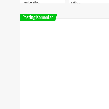
membersihk...
atribu...
Posting Komentar