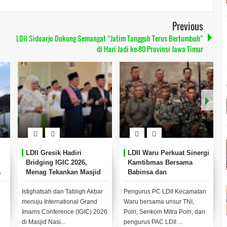
Previous
LDII Sidoarjo Dukung Semangat “Jatim Tangguh Terus Bertumbuh”
di Hari Jadi ke-80 Provinsi Jawa Timur
LDII Gresik Hadiri
LDII Waru Perkuat Sinergi
Bridging IGIC 2026,
Kamtibmas Bersama
a
Menag Tekankan Masjid
Babinsa dan
sebagai Pusat
Bhabinkamtibmas
Pemberdayaan Umat
Istighatsah dan Tabligh Akbar
Pengurus PC LDII Kecamatan
menuju International Grand
Waru bersama unsur TNI,
Imams Conference (IGIC) 2026
Polri, Senkom Mitra Polri, dan
di Masjid Nasi...
pengurus PAC LDII ...