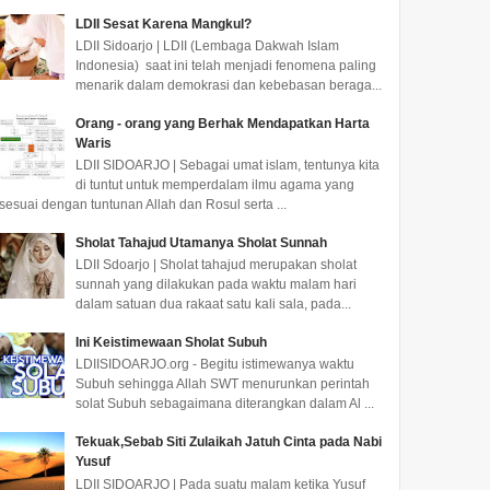
LDII Sesat Karena Mangkul?
LDII Sidoarjo | LDII (Lembaga Dakwah Islam
Indonesia) saat ini telah menjadi fenomena paling
menarik dalam demokrasi dan kebebasan beraga...
Orang - orang yang Berhak Mendapatkan Harta
Waris
LDII SIDOARJO | Sebagai umat islam, tentunya kita
di tuntut untuk memperdalam ilmu agama yang
sesuai dengan tuntunan Allah dan Rosul serta ...
Sholat Tahajud Utamanya Sholat Sunnah
LDII Sdoarjo | Sholat tahajud merupakan sholat
sunnah yang dilakukan pada waktu malam hari
dalam satuan dua rakaat satu kali sala, pada...
Ini Keistimewaan Sholat Subuh
LDIISIDOARJO.org - Begitu istimewanya waktu
Subuh sehingga Allah SWT menurunkan perintah
solat Subuh sebagaimana diterangkan dalam Al ...
Tekuak,Sebab Siti Zulaikah Jatuh Cinta pada Nabi
Yusuf
LDII SIDOARJO | Pada suatu malam ketika Yusuf