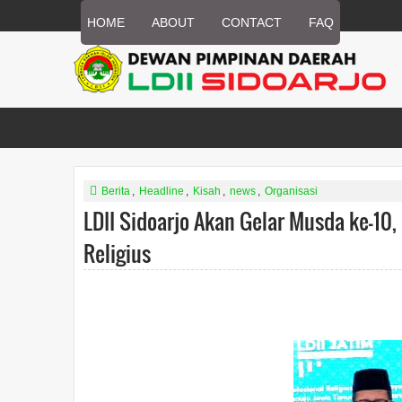
HOME
ABOUT
CONTACT
FAQ
Berita
,
Headline
,
Kisah
,
news
,
Organisasi
LDII Sidoarjo Akan Gelar Musda ke-10
Religius