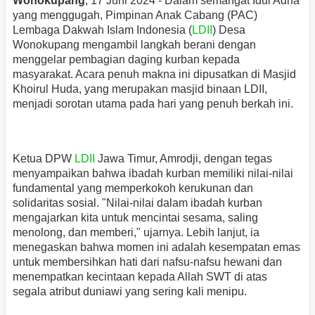
Wonokupang
, 17 Juni 2024 - Dalam semangat Idul Adha
yang menggugah, Pimpinan Anak Cabang (PAC)
Lembaga Dakwah Islam Indonesia (
LDII
) Desa
Wonokupang mengambil langkah berani dengan
menggelar pembagian daging kurban kepada
masyarakat. Acara penuh makna ini dipusatkan di Masjid
Khoirul Huda, yang merupakan masjid binaan LDII,
menjadi sorotan utama pada hari yang penuh berkah ini.
Ketua DPW
LDII
Jawa Timur, Amrodji, dengan tegas
menyampaikan bahwa ibadah kurban memiliki nilai-nilai
fundamental yang memperkokoh kerukunan dan
solidaritas sosial. "Nilai-nilai dalam ibadah kurban
mengajarkan kita untuk mencintai sesama, saling
menolong, dan memberi," ujarnya. Lebih lanjut, ia
menegaskan bahwa momen ini adalah kesempatan emas
untuk membersihkan hati dari nafsu-nafsu hewani dan
menempatkan kecintaan kepada Allah SWT di atas
segala atribut duniawi yang sering kali menipu.