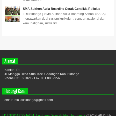
SMA Sulthon Aulia Boarding Cetak Cendikia Religius
LDII Sidoarjo | SMA Sulthon Aulia Boarding School (SABS)
menawarkan dual system kurikulum, standart nasional dan
kemubalighan, siswa tid...
Alamat
Kantor LDII
Jl. Mangga Desa Sruni Kec. Gedangan Kab. Sidoarjo
Phone 031 8910212 Fax. 031 8832956
Hubungi Kami
email: info.ldiisidoarjo@gmail.com
LDII SIDOARJO JATIM | Lembaga Dakwah Islam Indonesia
© 2014. All Rights