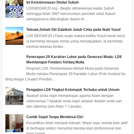
Ini Keistimewaan Sholat Subuh
LDIISIDOARJO.org - Begitu istimewanya waktu Subuh
sehingga Allah SWT menurunkan perintah solat Subuh
sebagaimana diterangkan dalam Al ...
Tekuak,Sebab Siti Zulaikah Jatuh Cinta pada Nabi Yusuf
LDII SIDOARJO | Pada suatu malam ketika Yusuf masih kecil,
ia bermimpi dengan mimpi yang menakjubkan. Ia bermimpi
melihat sebelas bintan...
Penerapan 29 Karakter Luhur pada Generasi Muda: LDII
Membangun Fondasi Akhlaq Mulia
Program LDII: Pembentukan Akhlak Mulia pada Generasi
Muda melalui Penerapan 29 Karakter Luhur (Foto ilustrasi by
Bing Image Creator) Pendidi...
Pengajian LDII Tingkat Kelompok Terbuka untuk Umum
Apakah anda ingin mempelajari agama Islam dengan
sebenarnya ? Apakah anda ingin amalan ibadah anda sah
dan diterima oleh Allah ? J awabn...
Cantik Sejati Tanpa Mendosai Diri
Kecantikan telah menjadi industri. Wajar saja, wanita kian aktif
di berbagai sektor, menuntut mereka kian professional dan
tetap tampil ...