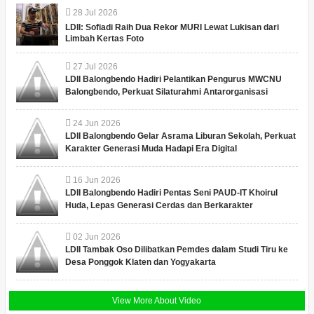
28
Jul
2026
LDII: Sofiadi Raih Dua Rekor MURI Lewat Lukisan dari
Limbah Kertas Foto
27
Jul
2026
LDII Balongbendo Hadiri Pelantikan Pengurus MWCNU
Balongbendo, Perkuat Silaturahmi Antarorganisasi
24
Jun
2026
LDII Balongbendo Gelar Asrama Liburan Sekolah, Perkuat
Karakter Generasi Muda Hadapi Era Digital
16
Jun
2026
LDII Balongbendo Hadiri Pentas Seni PAUD-IT Khoirul
Huda, Lepas Generasi Cerdas dan Berkarakter
02
Jun
2026
LDII Tambak Oso Dilibatkan Pemdes dalam Studi Tiru ke
Desa Ponggok Klaten dan Yogyakarta
View More About Video