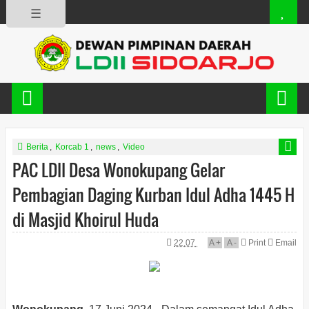
☰
Berita
,
Korcab 1
,
news
,
Video
PAC LDII Desa Wonokupang Gelar
Pembagian Daging Kurban Idul Adha 1445 H
di Masjid Khoirul Huda
22.07
A
+
A
-
Print
Email