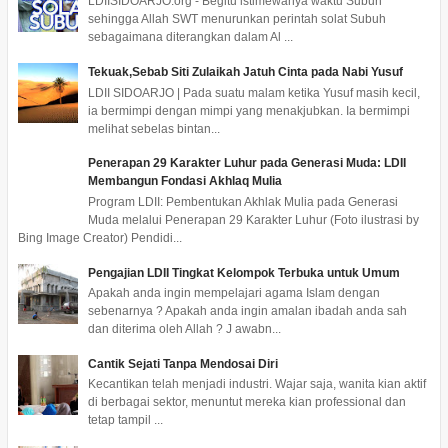
LDIISIDOARJO.org - Begitu istimewanya waktu Subuh
sehingga Allah SWT menurunkan perintah solat Subuh
sebagaimana diterangkan dalam Al ...
Tekuak,Sebab Siti Zulaikah Jatuh Cinta pada Nabi Yusuf
LDII SIDOARJO | Pada suatu malam ketika Yusuf masih kecil,
ia bermimpi dengan mimpi yang menakjubkan. Ia bermimpi
melihat sebelas bintan...
Penerapan 29 Karakter Luhur pada Generasi Muda: LDII
Membangun Fondasi Akhlaq Mulia
Program LDII: Pembentukan Akhlak Mulia pada Generasi
Muda melalui Penerapan 29 Karakter Luhur (Foto ilustrasi by
Bing Image Creator) Pendidi...
Pengajian LDII Tingkat Kelompok Terbuka untuk Umum
Apakah anda ingin mempelajari agama Islam dengan
sebenarnya ? Apakah anda ingin amalan ibadah anda sah
dan diterima oleh Allah ? J awabn...
Cantik Sejati Tanpa Mendosai Diri
Kecantikan telah menjadi industri. Wajar saja, wanita kian aktif
di berbagai sektor, menuntut mereka kian professional dan
tetap tampil ...