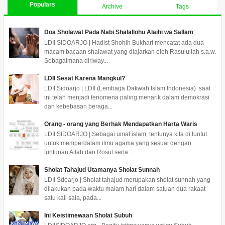
Populars
Archive
Tags
Doa Sholawat Pada Nabi Shalallohu Alaihi wa Sallam
LDII SIDOARJO | Hadist Shohih Bukhari mencatat ada dua
macam bacaan shalawat yang diajarkan oleh Rasulullah s.a.w.
Sebagaimana diriway...
LDII Sesat Karena Mangkul?
LDII Sidoarjo | LDII (Lembaga Dakwah Islam Indonesia) saat
ini telah menjadi fenomena paling menarik dalam demokrasi
dan kebebasan beraga...
Orang - orang yang Berhak Mendapatkan Harta Waris
LDII SIDOARJO | Sebagai umat islam, tentunya kita di tuntut
untuk memperdalam ilmu agama yang sesuai dengan
tuntunan Allah dan Rosul serta ...
Sholat Tahajud Utamanya Sholat Sunnah
LDII Sdoarjo | Sholat tahajud merupakan sholat sunnah yang
dilakukan pada waktu malam hari dalam satuan dua rakaat
satu kali sala, pada...
Ini Keistimewaan Sholat Subuh