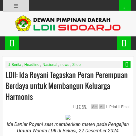
☰
Berita
,
Headline
,
Nasional
,
news
,
Slide
LDII: Ida Royani Tegaskan Peran Perempuan
Berdaya untuk Membangun Keluarga
Harmonis
17.55
A
+
A
-
Print
Email
Ida Daniar Royani saat memberikan materi pada Pengajian
Umum Wanita LDII di Bekasi, 22 Desember 2024