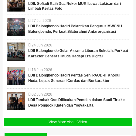
LDII: Sofiadi Raih Dua Rekor MURI Lewat Lukisan dari
Limbah Kertas Foto
27
Jul
2026
LDII Balongbendo Hadiri Pelantikan Pengurus MWCNU
Balongbendo, Perkuat Silaturahmi Antarorganisasi
24
Jun
2026
LDII Balongbendo Gelar Asrama Liburan Sekolah, Perkuat
Karakter Generasi Muda Hadapi Era Digital
16
Jun
2026
LDII Balongbendo Hadiri Pentas Seni PAUD-IT Khoirul
Huda, Lepas Generasi Cerdas dan Berkarakter
02
Jun
2026
LDII Tambak Oso Dilibatkan Pemdes dalam Studi Tiru ke
Desa Ponggok Klaten dan Yogyakarta
View More About Video