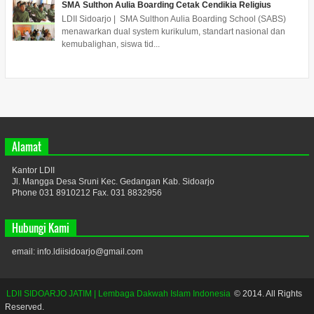
SMA Sulthon Aulia Boarding Cetak Cendikia Religius
LDII Sidoarjo | SMA Sulthon Aulia Boarding School (SABS)
menawarkan dual system kurikulum, standart nasional dan
kemubalighan, siswa tid...
Alamat
Kantor LDII
Jl. Mangga Desa Sruni Kec. Gedangan Kab. Sidoarjo
Phone 031 8910212 Fax. 031 8832956
Hubungi Kami
email: info.ldiisidoarjo@gmail.com
LDII SIDOARJO JATIM | Lembaga Dakwah Islam Indonesia
© 2014. All Rights
Reserved.