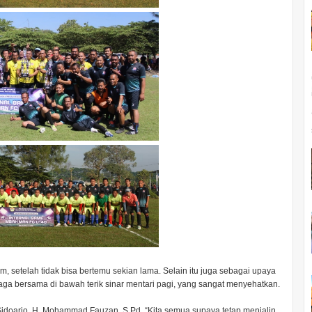
m, setelah tidak bisa bertemu sekian lama. Selain itu juga sebagai upaya
aga bersama di bawah terik sinar mentari pagi, yang sangat menyehatkan.
Sidoarjo, H. Mohammad Fauzan, S.Pd. “Kita semua supaya tetap menjalin