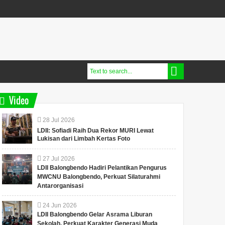
Video
28
Jul
2026
LDII: Sofiadi Raih Dua Rekor MURI Lewat
Lukisan dari Limbah Kertas Foto
27
Jul
2026
LDII Balongbendo Hadiri Pelantikan Pengurus
MWCNU Balongbendo, Perkuat Silaturahmi
Antarorganisasi
24
Jun
2026
LDII Balongbendo Gelar Asrama Liburan
Sekolah, Perkuat Karakter Generasi Muda