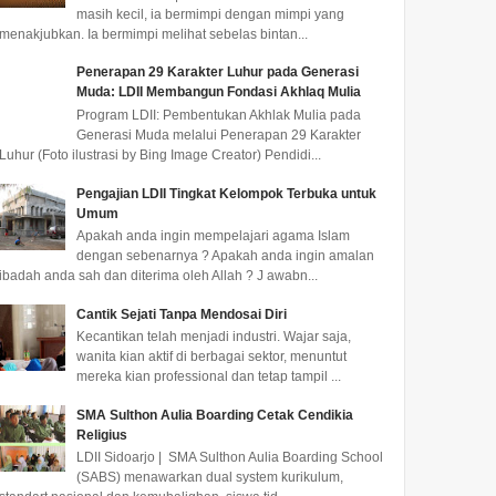
masih kecil, ia bermimpi dengan mimpi yang
menakjubkan. Ia bermimpi melihat sebelas bintan...
Penerapan 29 Karakter Luhur pada Generasi
Muda: LDII Membangun Fondasi Akhlaq Mulia
Program LDII: Pembentukan Akhlak Mulia pada
Generasi Muda melalui Penerapan 29 Karakter
Luhur (Foto ilustrasi by Bing Image Creator) Pendidi...
Pengajian LDII Tingkat Kelompok Terbuka untuk
Umum
Apakah anda ingin mempelajari agama Islam
dengan sebenarnya ? Apakah anda ingin amalan
ibadah anda sah dan diterima oleh Allah ? J awabn...
Cantik Sejati Tanpa Mendosai Diri
Kecantikan telah menjadi industri. Wajar saja,
wanita kian aktif di berbagai sektor, menuntut
mereka kian professional dan tetap tampil ...
SMA Sulthon Aulia Boarding Cetak Cendikia
Religius
LDII Sidoarjo | SMA Sulthon Aulia Boarding School
(SABS) menawarkan dual system kurikulum,