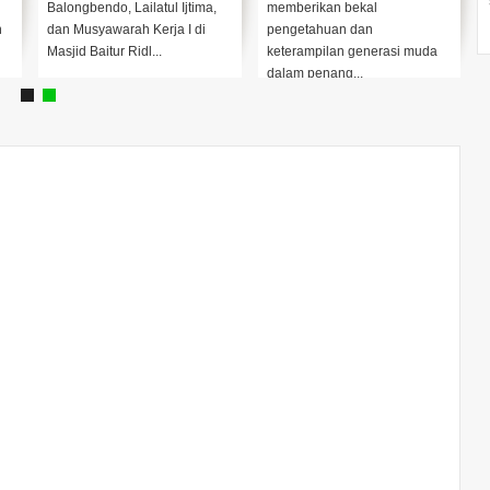
Balongbendo, Lailatul Ijtima,
memberikan bekal
n
dan Musyawarah Kerja I di
pengetahuan dan
Masjid Baitur Ridl...
keterampilan generasi muda
dalam penang...