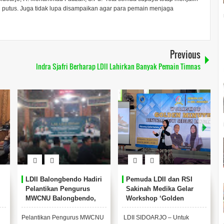
ni putus. Juga tidak lupa disampaikan agar para pemain menjaga
Previous
Indra Sjafri Berharap LDII Lahirkan Banyak Pemain Timnas
LDII Balongbendo Hadiri
Pemuda LDII dan RSI
Pelantikan Pengurus
Sakinah Medika Gelar
MWCNU Balongbendo,
Workshop ‘Golden
Perkuat Silaturahmi
Minutes’
Antarorganisasi
Pelantikan Pengurus MWCNU
LDII SIDOARJO – Untuk