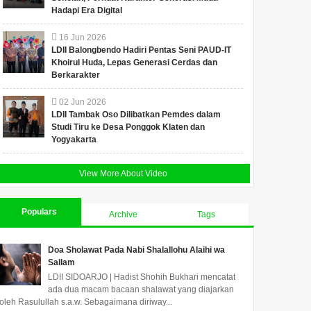
Hadapi Era Digital
16
Jun
2026
LDII Balongbendo Hadiri Pentas Seni PAUD-IT
Khoirul Huda, Lepas Generasi Cerdas dan
Berkarakter
02
Jun
2026
LDII Tambak Oso Dilibatkan Pemdes dalam
Studi Tiru ke Desa Ponggok Klaten dan
Yogyakarta
View More About Video
Populars
Archive
Tags
Doa Sholawat Pada Nabi Shalallohu Alaihi wa
Sallam
LDII SIDOARJO | Hadist Shohih Bukhari mencatat
ada dua macam bacaan shalawat yang diajarkan
oleh Rasulullah s.a.w. Sebagaimana diriway...