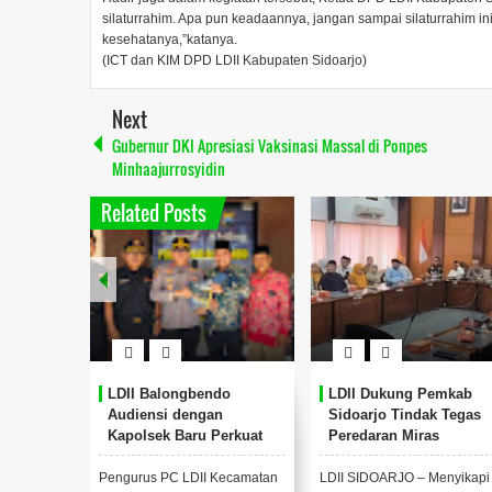
silaturrahim. Apa pun keadaannya, jangan sampai silaturrahim i
kesehatanya,”katanya.
(ICT dan KIM DPD LDII Kabupaten Sidoarjo)
Next
Gubernur DKI Apresiasi Vaksinasi Massal di Ponpes
Minhaajurrosyidin
Related Posts
at Sinergi
LDII Balongbendo
LDII Dukung Pemkab
sama
Audiensi dengan
Sidoarjo Tindak Tegas
Kapolsek Baru Perkuat
Peredaran Miras
as
Sinergi Kamtibmas
Kecamatan
Pengurus PC LDII Kecamatan
LDII SIDOARJO – Menyikapi