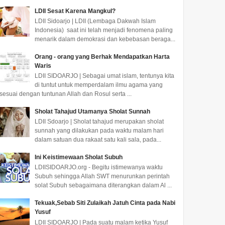
LDII Sesat Karena Mangkul?
LDII Sidoarjo | LDII (Lembaga Dakwah Islam
Indonesia) saat ini telah menjadi fenomena paling
menarik dalam demokrasi dan kebebasan beraga...
Orang - orang yang Berhak Mendapatkan Harta
Waris
LDII SIDOARJO | Sebagai umat islam, tentunya kita
di tuntut untuk memperdalam ilmu agama yang
sesuai dengan tuntunan Allah dan Rosul serta ...
Sholat Tahajud Utamanya Sholat Sunnah
LDII Sdoarjo | Sholat tahajud merupakan sholat
sunnah yang dilakukan pada waktu malam hari
dalam satuan dua rakaat satu kali sala, pada...
Ini Keistimewaan Sholat Subuh
LDIISIDOARJO.org - Begitu istimewanya waktu
Subuh sehingga Allah SWT menurunkan perintah
solat Subuh sebagaimana diterangkan dalam Al ...
Tekuak,Sebab Siti Zulaikah Jatuh Cinta pada Nabi
Yusuf
LDII SIDOARJO | Pada suatu malam ketika Yusuf