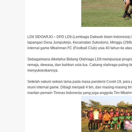
LDII SIDOARJO – DPD LDII (Lembaga Dakwah Islam Indonesia) Ka
lapangan Desa Jumputrejo, Kecamatan Sukodono, Minggu (29/8/
internal game Mbahman FC (Football Club) usia 40 tahun ke ata
Sebagaimana diketahui Bidang Olahraga LDII mempunyai program
remaja, dewasa, dan bahkan usia tua. Cabang olahraga paling favo
menyukseskannya.
Setelah vakum sekian lama pada masa pandemi Covid-19, para
reuni internal game. Dibagi menjadi 4 tim, dan masing-masing ti
mantan pemain Timnas Indonesia yang juga anggota Tim Mbah