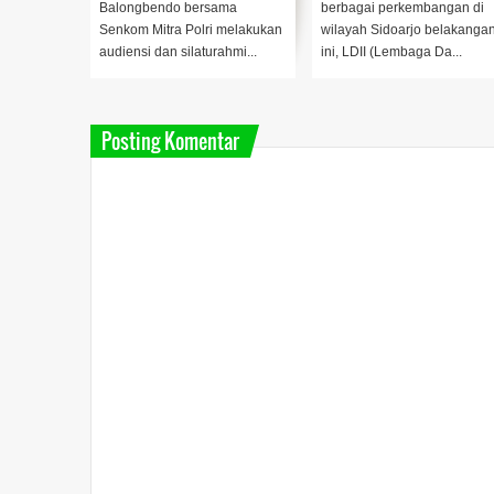
 TNI,
Balongbendo bersama
berbagai perkembangan di
Polri, dan
Senkom Mitra Polri melakukan
wilayah Sidoarjo belakanga
.
audiensi dan silaturahmi...
ini, LDII (Lembaga Da...
Posting Komentar