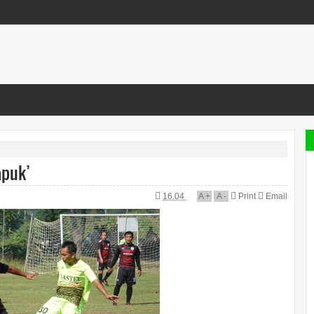
apuk’
16.04
A
+
A
-
Print
Email