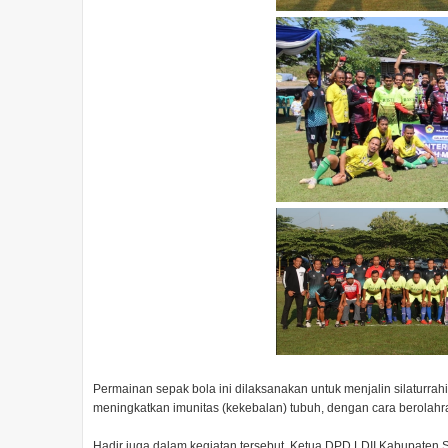
Permainan sepak bola ini dilaksanakan untuk menjalin silaturrahi
meningkatkan imunitas (kekebalan) tubuh, dengan cara berolahr
Hadir juga dalam kegiatan tersebut, Ketua DPD LDII Kabupaten 