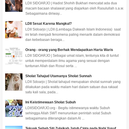
LDII SIDOARJO | Hadist Shohih Bukhari mencatat ada dua
macam bacaan shalawat yang diajarkan oleh Rasulullah s.a.w.
Sebagaimana diriway...
LDII Sesat Karena Mangkul?
LDII Sidoarjo | LDII (Lembaga Dakwah Islam Indonesia) saat
ini telah menjadi fenomena paling menarik dalam demokrasi
dan kebebasan beraga...
Orang - orang yang Berhak Mendapatkan Harta Waris
LDII SIDOARJO | Sebagai umat islam, tentunya kita di tuntut
untuk memperdalam ilmu agama yang sesuai dengan
tuntunan Allah dan Rosul serta ...
Sholat Tahajud Utamanya Sholat Sunnah
LDII Sdoarjo | Sholat tahajud merupakan sholat sunnah yang
dilakukan pada waktu malam hari dalam satuan dua rakaat
satu kali sala, pada...
Ini Keistimewaan Sholat Subuh
LDIISIDOARJO.org - Begitu istimewanya waktu Subuh
sehingga Allah SWT menurunkan perintah solat Subuh
sebagaimana diterangkan dalam Al ...
Tekuak,Sebab Siti Zulaikah Jatuh Cinta pada Nabi Yusuf