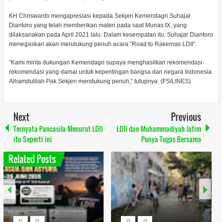
KH Chriswanto mengapresiasi kepada Sekjen Kemendagri Suhajar
Diantoro yang telah memberikan materi pada saat Munas IX, yang
dilaksanakan pada April 2021 lalu. Dalam kesempatan itu, Suhajar Diantoro
menegaskan akan mendukung penuh acara “Road to Rakernas LDII”.
“Kami minta dukungan Kemendagri supaya menghasilkan rekomendasi-
rekomendasi yang damai untuk kepentingan bangsa dan negara Indonesia.
Alhamdulilah Pak Sekjen mendukung penuh,” tutupnya. (FS/LINES)
Next
Previous
Ternyata Pancasila Menurut LDII
LDII dan Muhammadiyah Jatim
itu Seperti ini
Punya Tugas Bersama
Related Posts