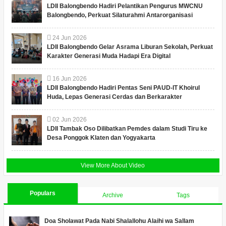
LDII Balongbendo Hadiri Pelantikan Pengurus MWCNU
Balongbendo, Perkuat Silaturahmi Antarorganisasi
24
Jun
2026
LDII Balongbendo Gelar Asrama Liburan Sekolah, Perkuat
Karakter Generasi Muda Hadapi Era Digital
16
Jun
2026
LDII Balongbendo Hadiri Pentas Seni PAUD-IT Khoirul
Huda, Lepas Generasi Cerdas dan Berkarakter
02
Jun
2026
LDII Tambak Oso Dilibatkan Pemdes dalam Studi Tiru ke
Desa Ponggok Klaten dan Yogyakarta
View More About Video
Populars
Archive
Tags
Doa Sholawat Pada Nabi Shalallohu Alaihi wa Sallam