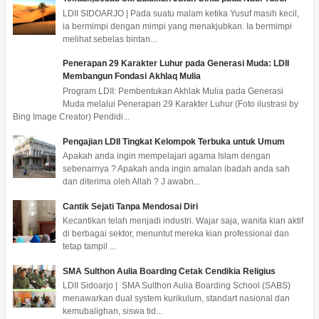
LDII SIDOARJO | Pada suatu malam ketika Yusuf masih kecil,
ia bermimpi dengan mimpi yang menakjubkan. Ia bermimpi
melihat sebelas bintan...
Penerapan 29 Karakter Luhur pada Generasi Muda: LDII
Membangun Fondasi Akhlaq Mulia
Program LDII: Pembentukan Akhlak Mulia pada Generasi
Muda melalui Penerapan 29 Karakter Luhur (Foto ilustrasi by
Bing Image Creator) Pendidi...
Pengajian LDII Tingkat Kelompok Terbuka untuk Umum
Apakah anda ingin mempelajari agama Islam dengan
sebenarnya ? Apakah anda ingin amalan ibadah anda sah
dan diterima oleh Allah ? J awabn...
Cantik Sejati Tanpa Mendosai Diri
Kecantikan telah menjadi industri. Wajar saja, wanita kian aktif
di berbagai sektor, menuntut mereka kian professional dan
tetap tampil ...
SMA Sulthon Aulia Boarding Cetak Cendikia Religius
LDII Sidoarjo | SMA Sulthon Aulia Boarding School (SABS)
menawarkan dual system kurikulum, standart nasional dan
kemubalighan, siswa tid...