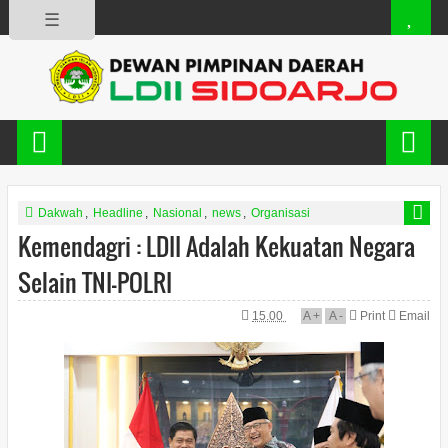
☰
Dakwah
,
Headline
,
Nasional
,
news
,
Organisasi
Kemendagri : LDII Adalah Kekuatan Negara
Selain TNI-POLRI
15.00
A
+
A
-
Print
Email