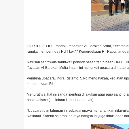
LDII SIDOARJO - Pondok Pesantren Al-Barokah Sruni, Kecamat
rangka memperingati HUT ke-77 Kemerdekaan RI, Rabu, tanggal
Ratusan santriwan-santriwati pondok pesantren binaan DPD LDI
Yayasan Al-Barokah Mulia Insani ini mengikuti upacara di halam
Pembina upacara, Indra Ristanto, S.Pd mengatakan, kegiatan up
kemerdekaan RI.
Menurutnya, hal ini sangat penting dilakukan agar para santri b
nasionalisme (kecintaan kepada tanah air).
"Upacara rutin tahunan ini sebagai upaya menanamkan nilai-nilai
Nasional. Karena sejarah lahirnya bangsa ini juga tidak lepas da