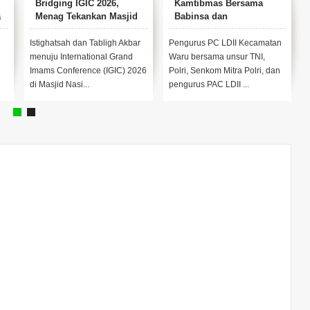
Bridging IGIC 2026,
Kamtibmas Bersama
a
Menag Tekankan Masjid
Babinsa dan
sebagai Pusat
Bhabinkamtibmas
Pemberdayaan Umat
Istighatsah dan Tabligh Akbar
Pengurus PC LDII Kecamatan
menuju International Grand
Waru bersama unsur TNI,
Imams Conference (IGIC) 2026
Polri, Senkom Mitra Polri, dan
di Masjid Nasi...
pengurus PAC LDII ...