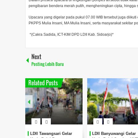
Dalam prosesi upacara di lingkungan ponpes tersebut tidak ka
pengibaran bendera merah putih, mengheningkan cipta, hingga s
Upacara yang digelar pada pukul 07.00 WIB tersebut juga diiku
PKPPS Mulia Insani, MA Mulia Insani, serta masyarakat sekitar p
*(Cakra Sadida, ICT-KIM DPD LDII Kab. Sidoarjo)*
Next
Posting Lebih Baru
Related Posts
LDII Tawangsari Gelar
LDII Banyuwangi Gelar