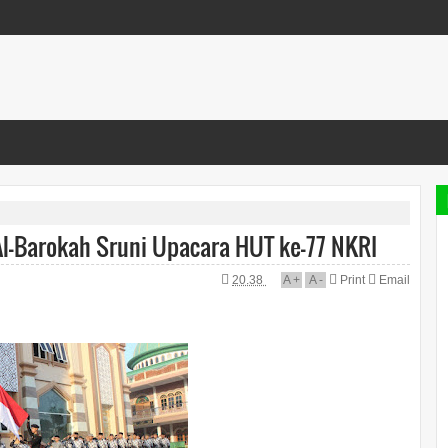
l-Barokah Sruni Upacara HUT ke-77 NKRI
20.38
A
+
A
-
Print
Email