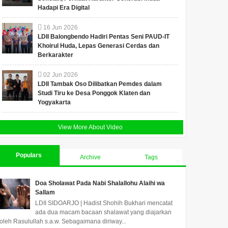
Hadapi Era Digital
16
Jun
2026
LDII Balongbendo Hadiri Pentas Seni PAUD-IT
Khoirul Huda, Lepas Generasi Cerdas dan
Berkarakter
02
Jun
2026
LDII Tambak Oso Dilibatkan Pemdes dalam
Studi Tiru ke Desa Ponggok Klaten dan
Yogyakarta
View More About Video
Populars
Archive
Tags
Doa Sholawat Pada Nabi Shalallohu Alaihi wa
Sallam
LDII SIDOARJO | Hadist Shohih Bukhari mencatat
ada dua macam bacaan shalawat yang diajarkan
oleh Rasulullah s.a.w. Sebagaimana diriway...