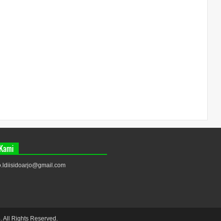
 Kami
fo.ldiisidoarjo@gmail.com
 All Rights Reserved.