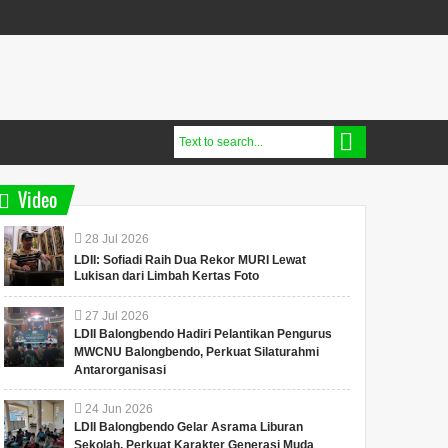
Video
28
Jul
2026
LDII: Sofiadi Raih Dua Rekor MURI Lewat
Lukisan dari Limbah Kertas Foto
27
Jul
2026
LDII Balongbendo Hadiri Pelantikan Pengurus
MWCNU Balongbendo, Perkuat Silaturahmi
Antarorganisasi
24
Jun
2026
LDII Balongbendo Gelar Asrama Liburan
Sekolah, Perkuat Karakter Generasi Muda