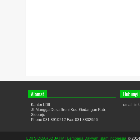
Alamat
Hubungi
Kantor LDII
email: in
Jl. Mangga Desa Sruni Kec. Gedangan Kab.
Sidoarjo
Phone 031 8910212 Fax. 031 8832956
LDII SIDOARJO JATIM | Lembaga Dakwah Islam Indonesia
© 2014.