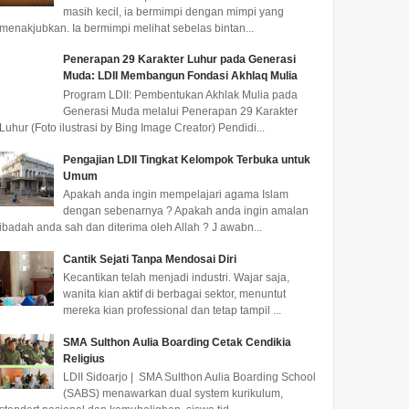
masih kecil, ia bermimpi dengan mimpi yang
menakjubkan. Ia bermimpi melihat sebelas bintan...
Penerapan 29 Karakter Luhur pada Generasi
Muda: LDII Membangun Fondasi Akhlaq Mulia
Program LDII: Pembentukan Akhlak Mulia pada
Generasi Muda melalui Penerapan 29 Karakter
Luhur (Foto ilustrasi by Bing Image Creator) Pendidi...
Pengajian LDII Tingkat Kelompok Terbuka untuk
Umum
Apakah anda ingin mempelajari agama Islam
dengan sebenarnya ? Apakah anda ingin amalan
ibadah anda sah dan diterima oleh Allah ? J awabn...
Cantik Sejati Tanpa Mendosai Diri
Kecantikan telah menjadi industri. Wajar saja,
wanita kian aktif di berbagai sektor, menuntut
mereka kian professional dan tetap tampil ...
SMA Sulthon Aulia Boarding Cetak Cendikia
Religius
LDII Sidoarjo | SMA Sulthon Aulia Boarding School
(SABS) menawarkan dual system kurikulum,