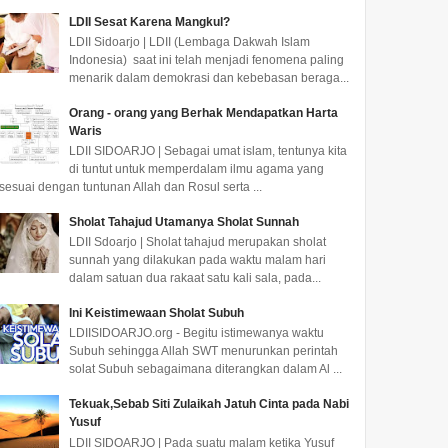
LDII Sesat Karena Mangkul?
LDII Sidoarjo | LDII (Lembaga Dakwah Islam
Indonesia) saat ini telah menjadi fenomena paling
menarik dalam demokrasi dan kebebasan beraga...
Orang - orang yang Berhak Mendapatkan Harta
Waris
LDII SIDOARJO | Sebagai umat islam, tentunya kita
di tuntut untuk memperdalam ilmu agama yang
sesuai dengan tuntunan Allah dan Rosul serta ...
Sholat Tahajud Utamanya Sholat Sunnah
LDII Sdoarjo | Sholat tahajud merupakan sholat
sunnah yang dilakukan pada waktu malam hari
dalam satuan dua rakaat satu kali sala, pada...
Ini Keistimewaan Sholat Subuh
LDIISIDOARJO.org - Begitu istimewanya waktu
Subuh sehingga Allah SWT menurunkan perintah
solat Subuh sebagaimana diterangkan dalam Al ...
Tekuak,Sebab Siti Zulaikah Jatuh Cinta pada Nabi
Yusuf
LDII SIDOARJO | Pada suatu malam ketika Yusuf