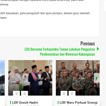
lah dibandingkan dengan upacara resmi pada umumnya, yakni ada
elesai.
ti oleh karyawan, para pengasuh dan guru ponpes, dewan guru sekolah
onpes.
Previous
LDII Bersama Forkopimka Taman Lakukan Penguatan
Perekonomian dan Wawasan Kebangsaan
LDII Gresik Hadiri
LDII Waru Perkuat Sinergi