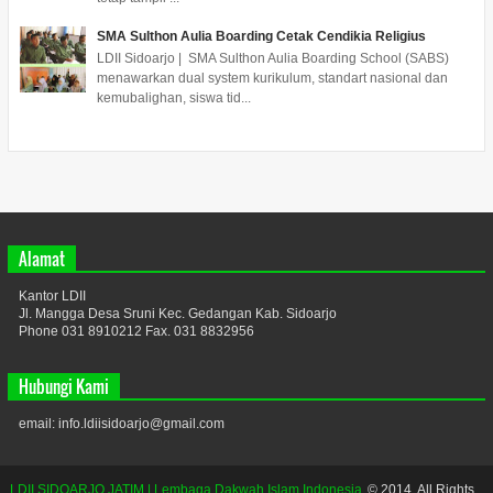
SMA Sulthon Aulia Boarding Cetak Cendikia Religius
LDII Sidoarjo | SMA Sulthon Aulia Boarding School (SABS)
menawarkan dual system kurikulum, standart nasional dan
kemubalighan, siswa tid...
Alamat
Kantor LDII
Jl. Mangga Desa Sruni Kec. Gedangan Kab. Sidoarjo
Phone 031 8910212 Fax. 031 8832956
Hubungi Kami
email: info.ldiisidoarjo@gmail.com
LDII SIDOARJO JATIM | Lembaga Dakwah Islam Indonesia
© 2014. All Rights