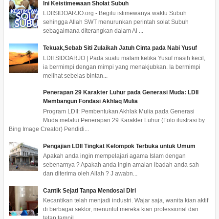
Ini Keistimewaan Sholat Subuh
LDIISIDOARJO.org - Begitu istimewanya waktu Subuh
sehingga Allah SWT menurunkan perintah solat Subuh
sebagaimana diterangkan dalam Al ...
Tekuak,Sebab Siti Zulaikah Jatuh Cinta pada Nabi Yusuf
LDII SIDOARJO | Pada suatu malam ketika Yusuf masih kecil,
ia bermimpi dengan mimpi yang menakjubkan. Ia bermimpi
melihat sebelas bintan...
Penerapan 29 Karakter Luhur pada Generasi Muda: LDII
Membangun Fondasi Akhlaq Mulia
Program LDII: Pembentukan Akhlak Mulia pada Generasi
Muda melalui Penerapan 29 Karakter Luhur (Foto ilustrasi by
Bing Image Creator) Pendidi...
Pengajian LDII Tingkat Kelompok Terbuka untuk Umum
Apakah anda ingin mempelajari agama Islam dengan
sebenarnya ? Apakah anda ingin amalan ibadah anda sah
dan diterima oleh Allah ? J awabn...
Cantik Sejati Tanpa Mendosai Diri
Kecantikan telah menjadi industri. Wajar saja, wanita kian aktif
di berbagai sektor, menuntut mereka kian professional dan
tetap tampil ...