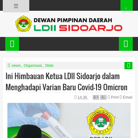
☰
news
,
Organisasi
,
Slide
Ini Himbauan Ketua LDII Sidoarjo dalam
Menghadapi Varian Baru Covid-19 Omicron
14.36
A
+
A
-
Print
Email