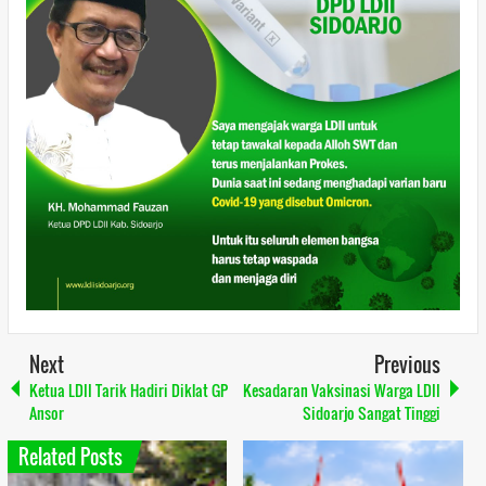
Next
Previous
Ketua LDII Tarik Hadiri Diklat GP
Kesadaran Vaksinasi Warga LDII
Ansor
Sidoarjo Sangat Tinggi
Related Posts