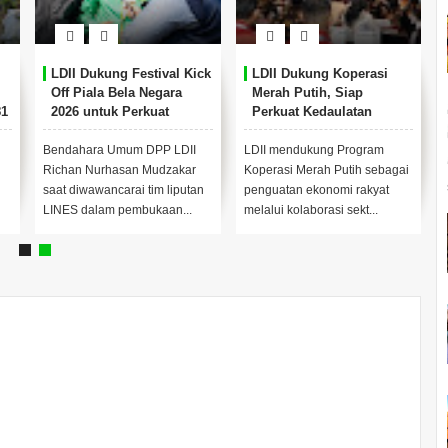
LDII Dukung Festival Kick
LDII Dukung Koperasi
Off Piala Bela Negara
Merah Putih, Siap
81
2026 untuk Perkuat
Perkuat Kedaulatan
Pembinaan Karakter
Ekonomi Rakyat melalui
Generasi Muda
Kolaborasi Nasional
Bendahara Umum DPP LDII
LDII mendukung Program
Richan Nurhasan Mudzakar
Koperasi Merah Putih sebagai
saat diwawancarai tim liputan
penguatan ekonomi rakyat
LINES dalam pembukaan...
melalui kolaborasi sekt...