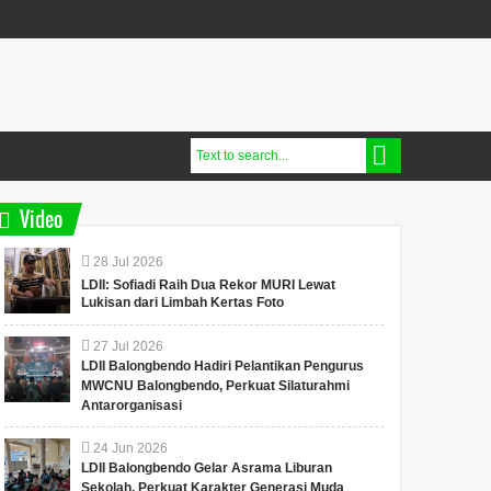
Video
28
Jul
2026
LDII: Sofiadi Raih Dua Rekor MURI Lewat
Lukisan dari Limbah Kertas Foto
27
Jul
2026
LDII Balongbendo Hadiri Pelantikan Pengurus
MWCNU Balongbendo, Perkuat Silaturahmi
Antarorganisasi
24
Jun
2026
LDII Balongbendo Gelar Asrama Liburan
Sekolah, Perkuat Karakter Generasi Muda