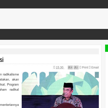
si
15.30
A
+
A
-
Print
Email
n radikalisme
takan, akan
ikat. Program
aham radikal
menteriannya