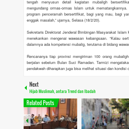
tengah menyusun detail kegiatan mubaligh bersertifi
mengundang ormas-ormas Islam untuk mematangkannya.
program penceramah bersertifikat, bagi yang mau, bagi y
enggak masalah,” ujarnya, Selasa (18/2/20).
Sekretaris Direktorat Jenderal Bimbingan Masyarakat Islam
menekankan mengenai wawasan kebangsaan. “Kalau serti
dalamnya ada kompetensi mubalig, terutama di bidang wawa
Rencananya tiap provinsi mengiriman 100 orang mubaligh
berjalan sebelum Bulan Suci Ramadan. Tarmizi mengatakan
pendakwah diharapkan juga bisa melihat situasi dan kondisi d
Next
Hijab Muslimah, antara Trend dan Ibadah
Related Posts