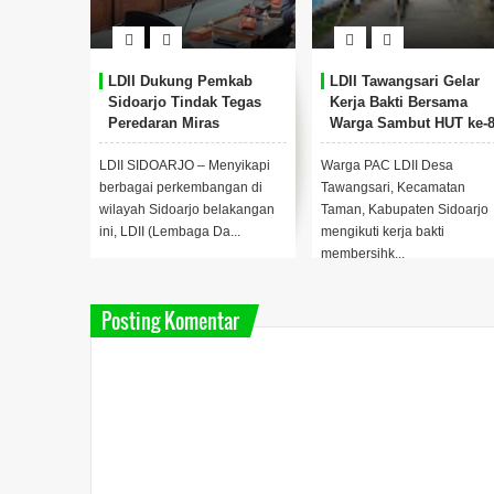
 Gelar
LDII Dukung Pemkab
LDII Tawangsari Gelar
but HUT
Sidoarjo Tindak Tegas
Kerja Bakti Bersama
a Warga
Peredaran Miras
Warga Sambut HUT ke-
RI
amatan
LDII SIDOARJO – Menyikapi
Warga PAC LDII Desa
ti kerja
berbagai perkembangan di
Tawangsari, Kecamatan
wilayah Sidoarjo belakangan
Taman, Kabupaten Sidoarjo
masang
ini, LDII (Lembaga Da...
mengikuti kerja bakti
membersihk...
Posting Komentar