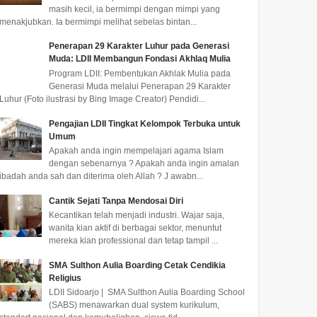
masih kecil, ia bermimpi dengan mimpi yang
menakjubkan. Ia bermimpi melihat sebelas bintan...
Penerapan 29 Karakter Luhur pada Generasi
Muda: LDII Membangun Fondasi Akhlaq Mulia
Program LDII: Pembentukan Akhlak Mulia pada
Generasi Muda melalui Penerapan 29 Karakter
Luhur (Foto ilustrasi by Bing Image Creator) Pendidi...
Pengajian LDII Tingkat Kelompok Terbuka untuk
Umum
Apakah anda ingin mempelajari agama Islam
dengan sebenarnya ? Apakah anda ingin amalan
ibadah anda sah dan diterima oleh Allah ? J awabn...
Cantik Sejati Tanpa Mendosai Diri
Kecantikan telah menjadi industri. Wajar saja,
wanita kian aktif di berbagai sektor, menuntut
mereka kian professional dan tetap tampil ...
SMA Sulthon Aulia Boarding Cetak Cendikia
Religius
LDII Sidoarjo | SMA Sulthon Aulia Boarding School
(SABS) menawarkan dual system kurikulum,