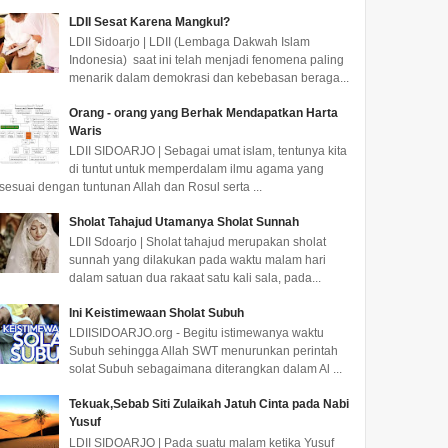
LDII Sesat Karena Mangkul?
LDII Sidoarjo | LDII (Lembaga Dakwah Islam
Indonesia) saat ini telah menjadi fenomena paling
menarik dalam demokrasi dan kebebasan beraga...
Orang - orang yang Berhak Mendapatkan Harta
Waris
LDII SIDOARJO | Sebagai umat islam, tentunya kita
di tuntut untuk memperdalam ilmu agama yang
sesuai dengan tuntunan Allah dan Rosul serta ...
Sholat Tahajud Utamanya Sholat Sunnah
LDII Sdoarjo | Sholat tahajud merupakan sholat
sunnah yang dilakukan pada waktu malam hari
dalam satuan dua rakaat satu kali sala, pada...
Ini Keistimewaan Sholat Subuh
LDIISIDOARJO.org - Begitu istimewanya waktu
Subuh sehingga Allah SWT menurunkan perintah
solat Subuh sebagaimana diterangkan dalam Al ...
Tekuak,Sebab Siti Zulaikah Jatuh Cinta pada Nabi
Yusuf
LDII SIDOARJO | Pada suatu malam ketika Yusuf