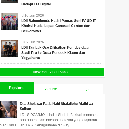
Hadapi Era Digital
16
Jun
2026
LDII Balongbendo Hadiri Pentas Seni PAUD-IT
Khoirul Huda, Lepas Generasi Cerdas dan
Berkarakter
02
Jun
2026
LDII Tambak Oso Dilibatkan Pemdes dalam
Studi Tiru ke Desa Ponggok Klaten dan
Yogyakarta
View More About Video
Populars
Archive
Tags
Doa Sholawat Pada Nabi Shalallohu Alaihi wa
Sallam
LDII SIDOARJO | Hadist Shohih Bukhari mencatat
ada dua macam bacaan shalawat yang diajarkan
oleh Rasulullah s.a.w. Sebagaimana diriway...