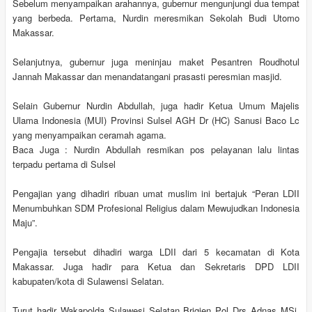
Sebelum menyampaikan arahannya, gubernur mengunjungi dua tempat
yang berbeda. Pertama, Nurdin meresmikan Sekolah Budi Utomo
Makassar.
Selanjutnya, gubernur juga meninjau maket Pesantren Roudhotul
Jannah Makassar dan menandatangani prasasti peresmian masjid.
Selain Gubernur Nurdin Abdullah, juga hadir Ketua Umum Majelis
Ulama Indonesia (MUI) Provinsi Sulsel AGH Dr (HC) Sanusi Baco Lc
yang menyampaikan ceramah agama.
Baca Juga : Nurdin Abdullah resmikan pos pelayanan lalu lintas
terpadu pertama di Sulsel
Pengajian yang dihadiri ribuan umat muslim ini bertajuk “Peran LDII
Menumbuhkan SDM Profesional Religius dalam Mewujudkan Indonesia
Maju”.
Pengajia tersebut dihadiri warga LDII dari 5 kecamatan di Kota
Makassar. Juga hadir para Ketua dan Sekretaris DPD LDII
kabupaten/kota di Sulawensi Selatan.
Turut hadir Wakapolda Sulawesi Selatan Brigjen Pol Drs Adnas MSi,