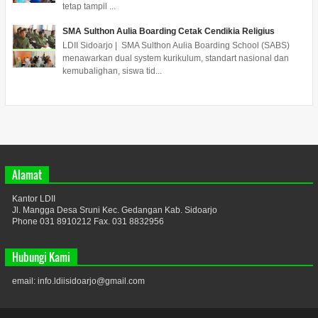
tetap tampil ...
SMA Sulthon Aulia Boarding Cetak Cendikia Religius
LDII Sidoarjo | SMA Sulthon Aulia Boarding School (SABS)
menawarkan dual system kurikulum, standart nasional dan
kemubalighan, siswa tid...
Alamat
Kantor LDII
Jl. Mangga Desa Sruni Kec. Gedangan Kab. Sidoarjo
Phone 031 8910212 Fax. 031 8832956
Hubungi Kami
email: info.ldiisidoarjo@gmail.com