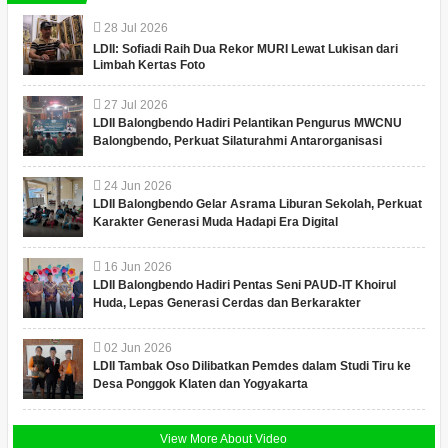
28
Jul
2026
LDII: Sofiadi Raih Dua Rekor MURI Lewat Lukisan dari
Limbah Kertas Foto
27
Jul
2026
LDII Balongbendo Hadiri Pelantikan Pengurus MWCNU
Balongbendo, Perkuat Silaturahmi Antarorganisasi
24
Jun
2026
LDII Balongbendo Gelar Asrama Liburan Sekolah, Perkuat
Karakter Generasi Muda Hadapi Era Digital
16
Jun
2026
LDII Balongbendo Hadiri Pentas Seni PAUD-IT Khoirul
Huda, Lepas Generasi Cerdas dan Berkarakter
02
Jun
2026
LDII Tambak Oso Dilibatkan Pemdes dalam Studi Tiru ke
Desa Ponggok Klaten dan Yogyakarta
View More About Video