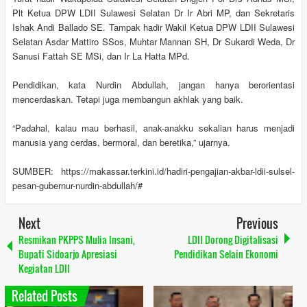
Plt Ketua DPW LDII Sulawesi Selatan Dr Ir Abri MP, dan Sekretaris
Ishak Andi Ballado SE. Tampak hadir Wakil Ketua DPW LDII Sulawesi
Selatan Asdar Mattiro SSos, Muhtar Mannan SH, Dr Sukardi Weda, Dr
Sanusi Fattah SE MSi, dan Ir La Hatta MPd.
Pendidikan, kata Nurdin Abdullah, jangan hanya berorientasi
mencerdaskan. Tetapi juga membangun akhlak yang baik.
“Padahal, kalau mau berhasil, anak-anakku sekalian harus menjadi
manusia yang cerdas, bermoral, dan beretika,” ujarnya.
SUMBER: https://makassar.terkini.id/hadiri-pengajian-akbar-ldii-sulsel-
pesan-gubernur-nurdin-abdullah/#
Next
Previous
Resmikan PKPPS Mulia Insani,
LDII Dorong Digitalisasi
Bupati Sidoarjo Apresiasi
Pendidikan Selain Ekonomi
Kegiatan LDII
Related Posts