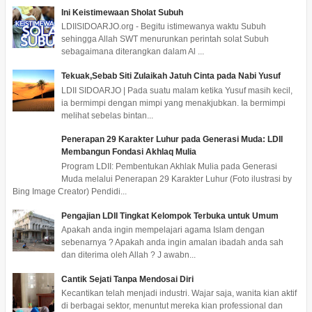
Ini Keistimewaan Sholat Subuh
LDIISIDOARJO.org - Begitu istimewanya waktu Subuh
sehingga Allah SWT menurunkan perintah solat Subuh
sebagaimana diterangkan dalam Al ...
Tekuak,Sebab Siti Zulaikah Jatuh Cinta pada Nabi Yusuf
LDII SIDOARJO | Pada suatu malam ketika Yusuf masih kecil,
ia bermimpi dengan mimpi yang menakjubkan. Ia bermimpi
melihat sebelas bintan...
Penerapan 29 Karakter Luhur pada Generasi Muda: LDII
Membangun Fondasi Akhlaq Mulia
Program LDII: Pembentukan Akhlak Mulia pada Generasi
Muda melalui Penerapan 29 Karakter Luhur (Foto ilustrasi by
Bing Image Creator) Pendidi...
Pengajian LDII Tingkat Kelompok Terbuka untuk Umum
Apakah anda ingin mempelajari agama Islam dengan
sebenarnya ? Apakah anda ingin amalan ibadah anda sah
dan diterima oleh Allah ? J awabn...
Cantik Sejati Tanpa Mendosai Diri
Kecantikan telah menjadi industri. Wajar saja, wanita kian aktif
di berbagai sektor, menuntut mereka kian professional dan