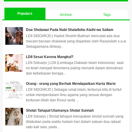
Populars
Archive
Tags
Doa Sholawat Pada Nabi Shalallohu Alaihi wa Sallam
LDII SIDOARJO | Hadist Shohih Bukhari mencatat ada dua
macam bacaan shalawat yang diajarkan oleh Rasulullah s.a.w.
Sebagaimana diriway...
LDII Sesat Karena Mangkul?
LDII Sidoarjo | LDII (Lembaga Dakwah Islam Indonesia) saat
ini telah menjadi fenomena paling menarik dalam demokrasi
dan kebebasan beraga...
Orang - orang yang Berhak Mendapatkan Harta Waris
LDII SIDOARJO | Sebagai umat islam, tentunya kita di tuntut
untuk memperdalam ilmu agama yang sesuai dengan
tuntunan Allah dan Rosul serta ...
Sholat Tahajud Utamanya Sholat Sunnah
LDII Sdoarjo | Sholat tahajud merupakan sholat sunnah yang
dilakukan pada waktu malam hari dalam satuan dua rakaat
satu kali sala, pada...