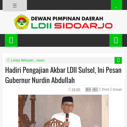
☰
Lintas Wilayah
,
news
Hadiri Pengajian Akbar LDII Sulsel, Ini Pesan
Gubernur Nurdin Abdullah
18.00
A
+
A
-
Print
Email