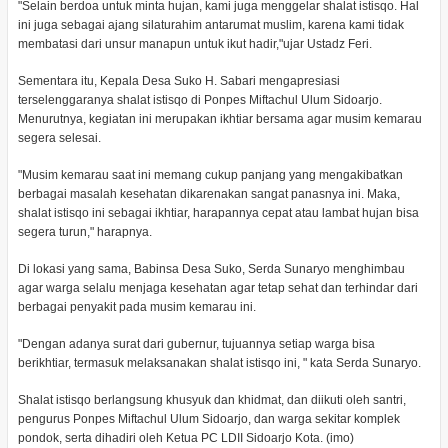
"Selain berdoa untuk minta hujan, kami juga menggelar shalat istisqo. Hal
ini juga sebagai ajang silaturahim antarumat muslim, karena kami tidak
membatasi dari unsur manapun untuk ikut hadir,"ujar Ustadz Feri.
Sementara itu, Kepala Desa Suko H. Sabari mengapresiasi
terselenggaranya shalat istisqo di Ponpes Miftachul Ulum Sidoarjo.
Menurutnya, kegiatan ini merupakan ikhtiar bersama agar musim kemarau
segera selesai.
"Musim kemarau saat ini memang cukup panjang yang mengakibatkan
berbagai masalah kesehatan dikarenakan sangat panasnya ini. Maka,
shalat istisqo ini sebagai ikhtiar, harapannya cepat atau lambat hujan bisa
segera turun," harapnya.
Di lokasi yang sama, Babinsa Desa Suko, Serda Sunaryo menghimbau
agar warga selalu menjaga kesehatan agar tetap sehat dan terhindar dari
berbagai penyakit pada musim kemarau ini.
"Dengan adanya surat dari gubernur, tujuannya setiap warga bisa
berikhtiar, termasuk melaksanakan shalat istisqo ini, " kata Serda Sunaryo.
Shalat istisqo berlangsung khusyuk dan khidmat, dan diikuti oleh santri,
pengurus Ponpes Miftachul Ulum Sidoarjo, dan warga sekitar komplek
pondok, serta dihadiri oleh Ketua PC LDII Sidoarjo Kota. (imo)