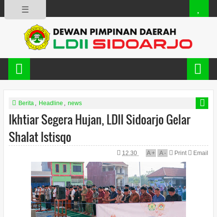
☰
Berita
,
Headline
,
news
Ikhtiar Segera Hujan, LDII Sidoarjo Gelar
Shalat Istisqo
12.30
A
+
A
-
Print
Email