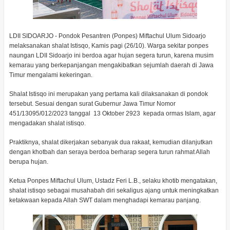
LDII SIDOARJO - Pondok Pesantren (Ponpes) Miftachul Ulum Sidoarjo
melaksanakan shalat Istisqo, Kamis pagi (26/10). Warga sekitar ponpes
naungan LDII Sidoarjo ini berdoa agar hujan segera turun, karena musim
kemarau yang berkepanjangan mengakibatkan sejumlah daerah di Jawa
Timur mengalami kekeringan.
Shalat Istisqo ini merupakan yang pertama kali dilaksanakan di pondok
tersebut. Sesuai dengan surat Gubernur Jawa Timur Nomor
451/13095/012/2023 tanggal 13 Oktober 2923 kepada ormas Islam, agar
mengadakan shalat istisqo.
Praktiknya, shalat dikerjakan sebanyak dua rakaat, kemudian dilanjutkan
dengan khotbah dan seraya berdoa berharap segera turun rahmat Allah
berupa hujan.
Ketua Ponpes Miftachul Ulum, Ustadz Feri L.B., selaku khotib mengatakan,
shalat istisqo sebagai musahabah diri sekaligus ajang untuk meningkatkan
ketakwaan kepada Allah SWT dalam menghadapi kemarau panjang.