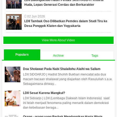
LDII Balongbendo Hadiri Pentas Seni PAUD-IT Khoirul
Huda, Lepas Generasi Cerdas dan Berkarakter
02
Jun
2026
LDII Tambak Oso Dilibatkan Pemdes dalam Studi Tiru ke
Desa Ponggok Klaten dan Yogyakarta
View More About Video
Populars
Archive
Tags
Doa Sholawat Pada Nabi Shalallohu Alaihi wa Sallam
LDII SIDOARJO | Hadist Shohih Bukhari mencatat ada dua
macam bacaan shalawat yang diajarkan oleh Rasulullah s.a.w.
Sebagaimana diriway...
LDII Sesat Karena Mangkul?
LDII Sidoarjo | LDII (Lembaga Dakwah Islam Indonesia) saat
ini telah menjadi fenomena paling menarik dalam demokrasi
dan kebebasan beraga...
Orang - orang yang Berhak Mendapatkan Harta Waris