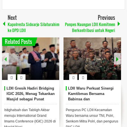
Next
Previous
Kapolresta Sidoarjo Silaturahim
Ponpes Naungan LDII Komitmen
ke DPD LDII
Berkontribusi untuk Negeri
Related Posts
LDII Gresik Hadiri Bridging
LDII Waru Perkuat Sinergi
IGIC 2026, Menag Tekankan
Kamtibmas Bersama
Masjid sebagai Pusat
Babinsa dan
Pemberdayaan Umat
Bhabinkamtibmas
Istighatsah dan Tabligh Akbar
Pengurus PC LDII Kecamatan
menuju International Grand
Waru bersama unsur TNI, Polri,
Imams Conference (IGIC) 2026 di
Senkom Mitra Polri, dan pengurus