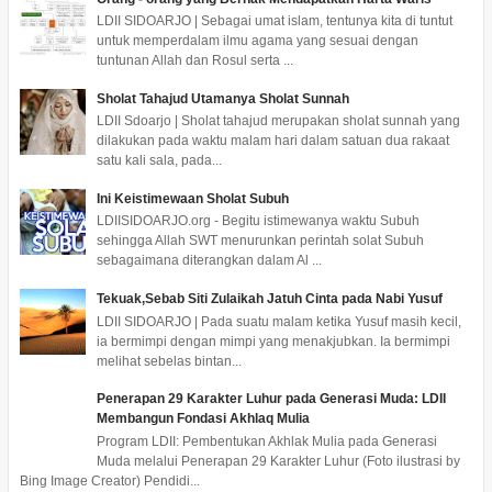
LDII SIDOARJO | Sebagai umat islam, tentunya kita di tuntut
untuk memperdalam ilmu agama yang sesuai dengan
tuntunan Allah dan Rosul serta ...
Sholat Tahajud Utamanya Sholat Sunnah
LDII Sdoarjo | Sholat tahajud merupakan sholat sunnah yang
dilakukan pada waktu malam hari dalam satuan dua rakaat
satu kali sala, pada...
Ini Keistimewaan Sholat Subuh
LDIISIDOARJO.org - Begitu istimewanya waktu Subuh
sehingga Allah SWT menurunkan perintah solat Subuh
sebagaimana diterangkan dalam Al ...
Tekuak,Sebab Siti Zulaikah Jatuh Cinta pada Nabi Yusuf
LDII SIDOARJO | Pada suatu malam ketika Yusuf masih kecil,
ia bermimpi dengan mimpi yang menakjubkan. Ia bermimpi
melihat sebelas bintan...
Penerapan 29 Karakter Luhur pada Generasi Muda: LDII
Membangun Fondasi Akhlaq Mulia
Program LDII: Pembentukan Akhlak Mulia pada Generasi
Muda melalui Penerapan 29 Karakter Luhur (Foto ilustrasi by
Bing Image Creator) Pendidi...